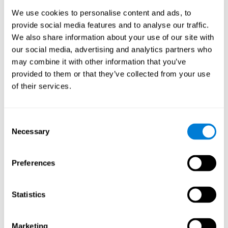
перемещаться по экрану. С помощью данного
We use cookies to personalise content and ads, to
когнитивного упражнения мы стимулируем и укрепляем
пространственное восприятие. Тренировка этой
provide social media features and to analyse our traffic.
когнитивной способности помогает нам лучше понять
We also share information about your use of our site with
расположение окружающих предметов и
our social media, advertising and analytics partners who
ориентироваться, а также избежать возможных
may combine it with other information that you’ve
ловушек. Пространственное восприятие - очень важный
provided to them or that they’ve collected from your use
навык для многих профессий, в том числе для
архитекторов, художников, водителей, дизайнеров и
of their services.
лётчиков.
Другие релевантные
Consent
когнитивные способности:
Necessary
Selection
Preferences
Мониторинг:
чтобы достичь прогресса в этой игре для
мозга, необходимо выявить ошибки, которые мешают
добиться цели, сделать выводы, а также изменить или
Statistics
скорректировать стратегию. Практикуя это
упражнение, можно создать новые синапсы и
миелинизировать нейронные сети, способные
Marketing
реорганизовать или восстановить способность к