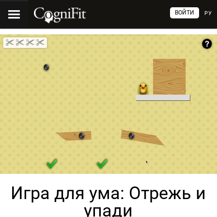
ВОЙТИ
РУ
Игра для ума: Отрежь и
упади