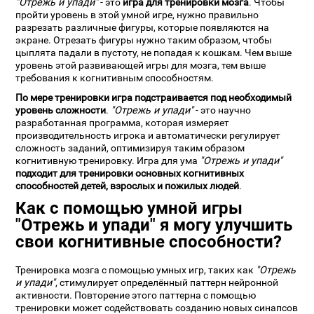
"Отрежь и упади"
- это
игра для тренировки мозга
. Чтобы
пройти уровень в этой умной игре, нужно правильно
разрезать различные фигуры, которые появляются на
экране. Отрезать фигуры нужно таким образом, чтобы
цыплята падали в пустоту, не попадая к кошкам. Чем выше
уровень этой развивающей игры для мозга, тем выше
требования к когнитивным способностям.
По мере тренировки игра подстраивается под необходимый
уровень сложности
.
"Отрежь и упади"
- это научно
разработанная программа, которая измеряет
производительность игрока и автоматически регулирует
сложность заданий, оптимизируя таким образом
когнитивную тренировку. Игра для ума
"Отрежь и упади"
подходит для тренировки основных когнитивных
способностей детей, взрослых и пожилых людей
.
Как с помощью умной игры
"Отрежь и упади" я могу улучшить
свои когнитивные способности?
Тренировка мозга с помощью умных игр, таких как
"Отрежь
и упади"
, стимулирует определённый паттерн нейронной
активности. Повторение этого паттерна с помощью
тренировки может содействовать созданию новых синапсов