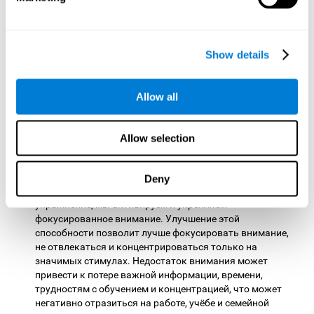
мониторингу. Укрепление этой когнитивной функции
очень важно, поскольку она позволяет нам
адаптироваться к различным обстоятельствам и
Show details
оценивать, эффективен ли выбранный метод действий.
Данный навык помогает нам понять, что нужно
исправить и какие шаги предпринять, чтобы добиться
желаемого.
Allow all
Фокусированное внимание:
эта игра для ума была
разработана для того, чтобы проверить нашу
Allow selection
способность концентрировать внимание на важном
стимуле и не отвлекаться. Чтобы достичь прогресса в
игре, необходимо заметить все важные элементы,
Deny
которые помогут нам решить загадку. Выполняя это
упражнение, мы активируем и укрепляем
фокусированное внимание. Улучшение этой
способности позволит лучше фокусировать внимание,
не отвлекаться и концентрироваться только на
значимых стимулах. Недостаток внимания может
привести к потере важной информации, времени,
трудностям с обучением и концентрацией, что может
негативно отразиться на работе, учёбе и семейной