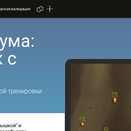
аучная валидация
ума:
 с
ой тренировки
мышкой" и