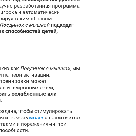
научно разработанная программа,
 игрока и автоматически
изируя таким образом
Поединок с мышкой
подходит
х способностей детей,
аких как
Поединок с мышкой
, мы
 паттерн активации.
 тренировки может
в и нейронных сетей,
вить ослабленные или
и
.
оздана, чтобы стимулировать
мы и помочь
мозгу
справиться со
твами и поражениями, при
пособности.