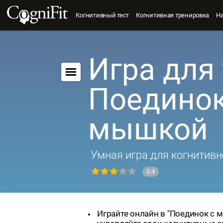
Когнитивный тест
Когнитивная тренировка
Н
Игра для 
Поединок
мышкой
Умная игра для когнитивн
3.4
Играйте онлайн в "Поединок с 