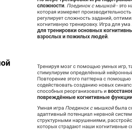
сложности
.
Поединок с мышкой
- это 
которая измеряет производительность
регулирует сложность заданий, оптим
когнитивную тренировку. Игра для ума
для тренировки основных когнитивны
взрослых и пожилых людей
.
ной
Тренируя мозг с помощью умных игр, т
стимулируем определённый нейронный
Повторение этого паттерна с помощью
содействовать созданию новых синапсо
способных реорганизовать и
восстано
повреждённые когнитивные функци
Умная игра
Поединок с мышкой
была с
адаптивный потенциал нервной систе
структурными нарушениями, расстройс
которых страдают наши когнитивные с