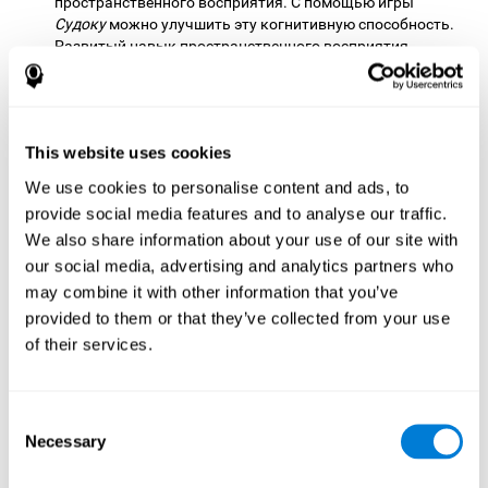
пространственного восприятия. С помощью игры
Судоку
можно улучшить эту когнитивную способность.
Развитый навык пространственного восприятия
позволяет нам корректно перемещаться в окружающем
пространстве, например, не заезжать на соседнюю
полосу при вождении автомобиля.
Ингибиция:
типичная ошибка в этом задании -
This website uses cookies
перепутать или проигнорировать какое-то число или
We use cookies to personalise content and ads, to
записать его в неправильном квадрате. Важно вовремя
provide social media features and to analyse our traffic.
обнаружить ошибку и остановиться. Окружающая
среда сложна и постоянно меняется, в связи с чем мы
We also share information about your use of our site with
можем выполнять действия, не соответствующие той
our social media, advertising and analytics partners who
или иной ситуации, из-за происходящих изменений или
may combine it with other information that you’ve
из-за того, что мы ошиблись. Очень важно уметь
provided to them or that they’ve collected from your use
вовремя остановиться, чтобы избежать этих проблем.
of their services.
Это случается, например, когда мы пишем сообщение
другу и по ошибке печатаем что-то не то. Нужно быть
способным вовремя исправить ошибку прежде, чем
отправить сообщение.
Consent
Necessary
Selection
Кратковременная фонологическая память:
для
быстрого и точного ответа необходимо помнить числа,