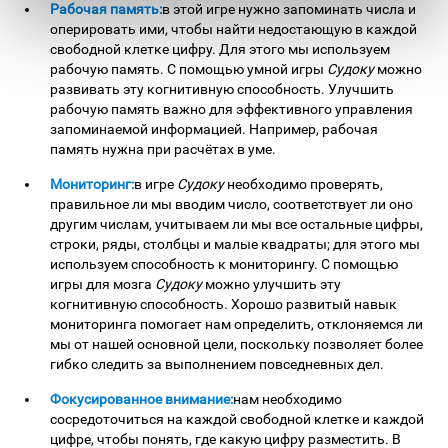
Рабочая память:
в этой игре нужно запоминать числа и
оперировать ими, чтобы найти недостающую в каждой
свободной клетке цифру. Для этого мы используем
рабочую память. С помощью умной игры
Судоку
можно
развивать эту когнитивную способность. Улучшить
рабочую память важно для эффективного управления
запоминаемой информацией. Например, рабочая
память нужна при расчётах в уме.
Мониторинг:
в игре
Судоку
необходимо проверять,
правильное ли мы вводим число, соответствует ли оно
другим числам, учитываем ли мы все остальные цифры,
строки, ряды, столбцы и малые квадраты; для этого мы
используем способность к мониторингу. С помощью
игры для мозга
Судоку
можно улучшить эту
когнитивную способность. Хорошо развитый навык
мониторинга помогает нам определить, отклоняемся ли
мы от нашей основной цели, поскольку позволяет более
гибко следить за выполнением повседневных дел.
Фокусированное внимание:
нам необходимо
сосредоточиться на каждой свободной клетке и каждой
цифре, чтобы понять, где какую цифру разместить. В