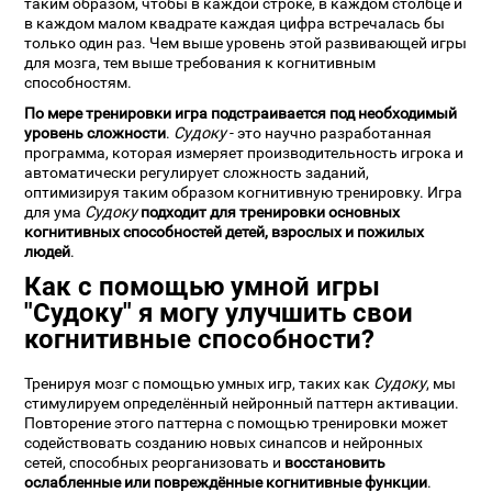
таким образом, чтобы в каждой строке, в каждом столбце и
в каждом малом квадрате каждая цифра встречалась бы
только один раз. Чем выше уровень этой развивающей игры
для мозга, тем выше требования к когнитивным
способностям.
По мере тренировки игра подстраивается под необходимый
уровень сложности
.
Судоку
- это научно разработанная
программа, которая измеряет производительность игрока и
автоматически регулирует сложность заданий,
оптимизируя таким образом когнитивную тренировку. Игра
для ума
Судоку
подходит для тренировки основных
когнитивных способностей детей, взрослых и пожилых
людей
.
Как с помощью умной игры
"Судоку" я могу улучшить свои
когнитивные способности?
Тренируя мозг с помощью умных игр, таких как
Судоку
, мы
стимулируем определённый нейронный паттерн активации.
Повторение этого паттерна с помощью тренировки может
содействовать созданию новых синапсов и нейронных
сетей, способных реорганизовать и
восстановить
ослабленные или повреждённые когнитивные функции
.