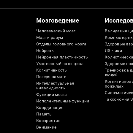
Мозговедение
Исследо
Человеческий мозг
Валидация ци
Мозг и разум
Компьютерны
Отделы головного мозга
Здоровые вз
Нейроны
Лётчики
Нейронная пластичность
Холистическа
Умственный потенциал
Здоровые пож
Когнитивность
Тренировка 
людей
Потеря памяти
Когнитивное 
Интеллектуальная
пожилых
инвалидность
Систематичес
Функции мозга
Таксономия 
Исполнительные функции
Координация
Память
Восприятие
Внимание