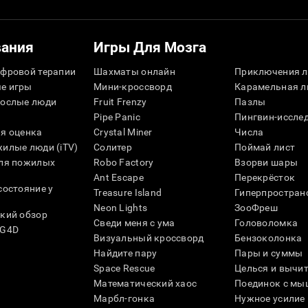
вания
Игры Для Мозга
фровой терапии
Шахматы онлайн
Приключения л
е игры
Мини-кроссворд
Карамельная л
рослые люди
Fruit Frenzy
Пазлы
Pipe Panic
Пингвин-иссле
я оценка
Crystal Miner
Числа
илые люди (iTV)
Солитер
Поймай лист
для пожилых
Robo Factory
Взорви шары
Ant Escape
Перекрёсток
состояние у
Treasure Island
Гиперпростран
Neon Lights
ЗооФреш
кий обзор
Сведи меня с ума
Головоломка
SG4D
Визуальный кроссворд
Бензоколонка
Найдите пару
Пары и суммы
Space Rescue
Целься и вычи
Математический хаос
Поединок с мы
Марбл-гонка
Нужное усилие