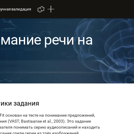
аучная валидация
имание речи на
тики задания
iFit основан на тесте на понимание предложений,
я (VAST; Bastiaanse et al., 2003). Это задание
вателя понимать серию аудиоописаний и находить
сания среди серии из трёх изображений.