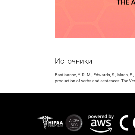
Источники
Bastiaanse, Y. R. M., Edwards, S., Maas, E
production of verbs and sentences: The Ver