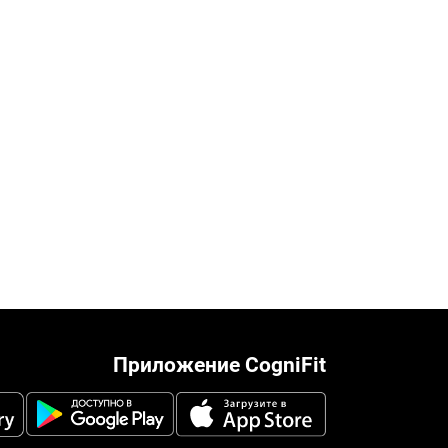
Приложение CogniFit