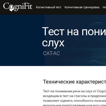
Когнитивный тест
Когнитивная тренировка
Н
Тест на пон
слух
CAT-AC
Технические характерис
Тест на понимание речи на слух от Cogn
входящем в тест на глаголы и предложени
позволяет оценить способность пользо
визуальное представление каждого опи