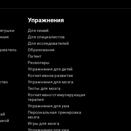
Упражнения
ягушки
Для семей
иния
Для специалистов
Для исследователей
дователь
Образование
Патент
Реселлеры
Упражнения для детей
Когнитивное развитие
ство
Упражнения для мозга
Тесты для мозга
Когнитивно-стимулирующая
терапия
Упражнения для ума
Персональная тренировка
тай
мозга
шкой
Игры для мозга
Упражнение для ума