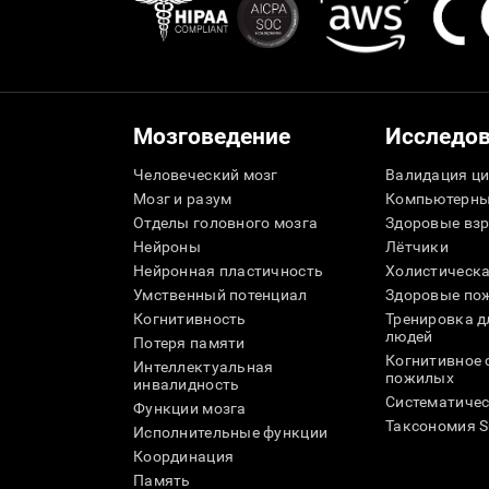
Мозговедение
Исследо
Человеческий мозг
Валидация ци
Мозг и разум
Компьютерны
Отделы головного мозга
Здоровые вз
Нейроны
Лётчики
Нейронная пластичность
Холистическа
Умственный потенциал
Здоровые пож
Когнитивность
Тренировка 
людей
Потеря памяти
Когнитивное 
Интеллектуальная
пожилых
инвалидность
Систематичес
Функции мозга
Таксономия 
Исполнительные функции
Координация
Память