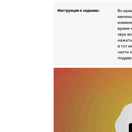
Инструкции к заданию:
Во вре
меняющу
измене
время 
звук в
нажать
в тот 
части з
поддер