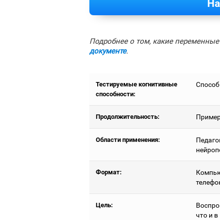
На
Подробнее о том, какие переменные 
документе
.
Тестируемые когнитивные
Способ
способности:
Продолжительность:
Пример
Области применения:
Педаго
нейроп
Формат:
Компью
телефо
Цель:
Воспро
что и 