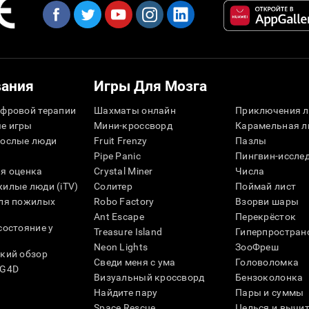
вания
Игры Для Мозга
фровой терапии
Шахматы онлайн
Приключения л
е игры
Мини-кроссворд
Карамельная л
рослые люди
Fruit Frenzy
Пазлы
Pipe Panic
Пингвин-иссле
я оценка
Crystal Miner
Числа
илые люди (iTV)
Солитер
Поймай лист
для пожилых
Robo Factory
Взорви шары
Ant Escape
Перекрёсток
состояние у
Treasure Island
Гиперпростран
Neon Lights
ЗооФреш
кий обзор
Сведи меня с ума
Головоломка
SG4D
Визуальный кроссворд
Бензоколонка
Найдите пару
Пары и суммы
Space Rescue
Целься и вычи