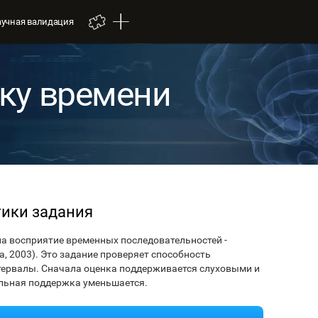
аучная валидация
нку времени
тики задания
 на восприятие временных последовательностей -
eira, 2003). Это задание проверяет способность
тервалы. Сначала оценка поддерживается слуховыми и
альная поддержка уменьшается.