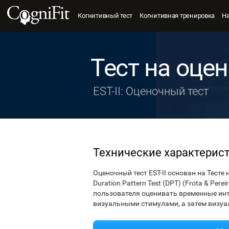
Когнитивный тест
Когнитивная тренировка
Н
Тест на оце
EST-II: Оценочный тест
Технические характерис
Оценочный тест EST-II основан на Тесте
Duration Pattern Test (DPT) (Frota & Per
пользователя оценивать временные ин
визуальными стимулами, а затем визу