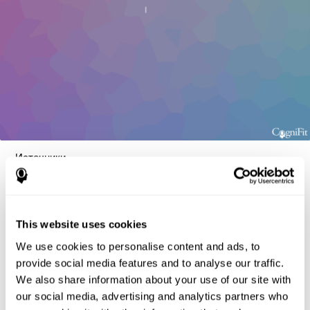
Источники
Greenberg, L. M., Kindschi, C. L., & Corman, C. L. (1996).
TOVA test of variables of attention: clinical guide. St. Paul, MN:
TOVA Research Foundation.
This website uses cookies
Stroop, J. R (1935). Studies of interference in serial verbal
reactions. Journal of experimental psychology, 18(6), 643.
We use cookies to personalise content and ads, to
provide social media features and to analyse our traffic.
Whiteside A., A synopsis of the Vienna Test System: A computer
aided psychological diagnosis. JOPED, 2002, 5 (1), 41–50.
We also share information about your use of our site with
our social media, advertising and analytics partners who