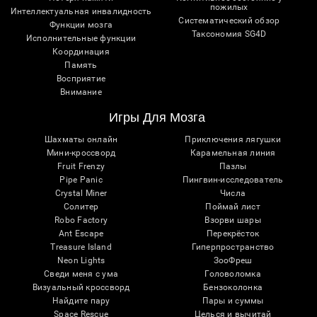
пожилых
Интеллектуальная инвалидность
Систематический обзор
Функции мозга
Таксономия SG4D
Исполнительные функции
Координация
Память
Восприятие
Внимание
Игры Для Мозга
Шахматы онлайн
Приключения лягушки
Мини-кроссворд
Карамельная линия
Fruit Frenzy
Пазлы
Pipe Panic
Пингвин-исследователь
Crystal Miner
Числа
Солитер
Поймай лист
Robo Factory
Взорви шары
Ant Escape
Перекрёсток
Treasure Island
Гиперпространство
Neon Lights
ЗооФреш
Сведи меня с ума
Головоломка
Визуальный кроссворд
Бензоколонка
Найдите пару
Пары и суммы
Space Rescue
Целься и вычитай