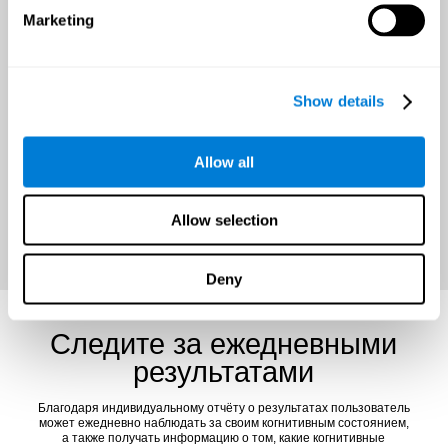
Marketing
Возможность улучшать
здоровье мозга в течение
всего года
Show details
Важно до начала тренировки установить конкретную и
достижимую цель, что позволит сохранить мотивацию и успешно
бросить вызов мозгу.
Allow all
ПОЛУЧИТЕ СКИДКУ СЕЙЧАС
Allow selection
Deny
Следите за ежедневными
результатами
Благодаря индивидуальному отчёту о результатах пользователь
может ежедневно наблюдать за своим когнитивным состоянием,
а также получать информацию о том, какие когнитивные