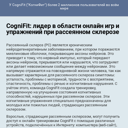
У CogniFit ("КогниФит") более 2 миллионов пользователей во всём
мире
CogniFit: лидер в области онлайн игр и
упражнений при рассеянном склерозе
Рассеянный склероз (РС) является хроническим
нейродегенеративным заболеванием, при котором поражаются
миелиновые оболочки, покрывающие аксоны нейронов. Это
приводит к тому, что нервный импульс, который передают
аксоны нейронов, прерывается или нарушается, что затрудняет
или делает невозможным сообщение между нейронами. Это
напрямую отражается на повседневной жизни человека, так как
вызывает характерные для рассеянного склероза симптомы:
усталость, проблемы с моторикой, трудности с восприятием,
спастичность, проблемы с речью и когнитивные нарушения. С
учётом этого, команда CogniFit создала тренировку,
направленную на улучшение состояния когнитивных
способностей, нарушенных при рассеянном склерозе. Эти
когнитивные упражнения специально предназначены для
молодых или пожилых людей, страдающих рассеянным
склерозом.
Взрослые, страдающие рассеянным склерозом, могут получить
доступ к онлайн тренировкам CogniFit с помощью различных
устройств, подключённых к Интернету: компьютера (веб-сайт),