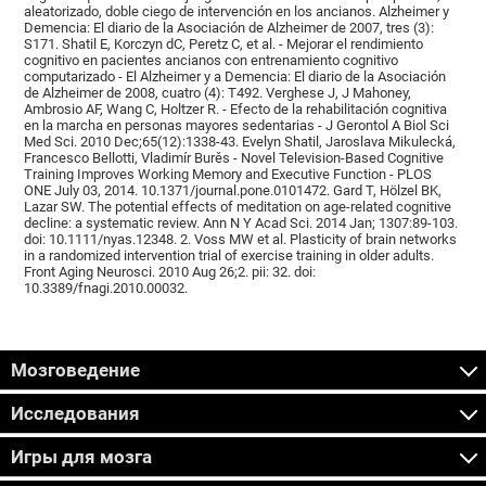
aleatorizado, doble ciego de intervención en los ancianos. Alzheimer y
Demencia: El diario de la Asociación de Alzheimer de 2007, tres (3):
S171. Shatil E, Korczyn dC, Peretz C, et al. - Mejorar el rendimiento
cognitivo en pacientes ancianos con entrenamiento cognitivo
computarizado - El Alzheimer y a Demencia: El diario de la Asociación
de Alzheimer de 2008, cuatro (4): T492. Verghese J, J Mahoney,
Ambrosio AF, Wang C, Holtzer R. - Efecto de la rehabilitación cognitiva
en la marcha en personas mayores sedentarias - J Gerontol A Biol Sci
Med Sci. 2010 Dec;65(12):1338-43. Evelyn Shatil, Jaroslava Mikulecká,
Francesco Bellotti, Vladimír Burěs - Novel Television-Based Cognitive
Training Improves Working Memory and Executive Function - PLOS
ONE July 03, 2014. 10.1371/journal.pone.0101472. Gard T, Hölzel BK,
Lazar SW. The potential effects of meditation on age-related cognitive
decline: a systematic review. Ann N Y Acad Sci. 2014 Jan; 1307:89-103.
doi: 10.1111/nyas.12348. 2. Voss MW et al. Plasticity of brain networks
in a randomized intervention trial of exercise training in older adults.
Front Aging Neurosci. 2010 Aug 26;2. pii: 32. doi:
10.3389/fnagi.2010.00032.
Мозговедение
Исследования
Игры для мозга