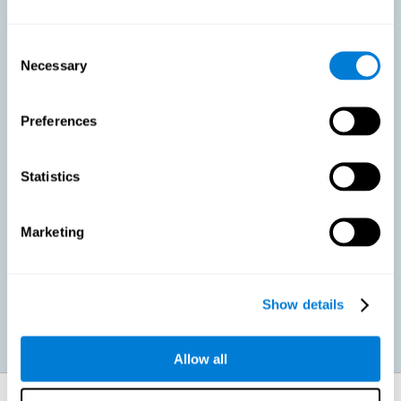
Тренировка при рассеянном склерозе направлена на
укрепление когнитивных способностей с целью
минимизации воздействия этих симптомов.
Consent
Necessary
Selection
Способствовать повышению продуктивности в учёбе или
работе: Связанные с рассеянным склерозом когнитивные
Preferences
проблемы могут очень негативно отражаться на учебной
или трудовой производительности. Вмешательство,
направленное на сокращение этих симптомов, может
помочь повысить эффективность в работе и обучении.
Statistics
Marketing
Благотворно влиять на социальную и личную жизнь:
Когнитивные симптомы рассеянного склероза также
затрудняют и усложняют досуг и повседневную
деятельность, в конечном счёте ухудшая качество жизни.
Уменьшение этих симптомов может также способствовать
продуктивности в этих сферах.
Show details
Allow all