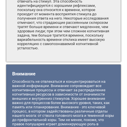
отвечать на стимул. Эта способность
идентифицируется с хорошими рефлексами,
поскольку она относится к времени, которое
проходит от момента восприятия стимула до
получения ответа на него. Некоторые исследования
отмечают, что страдающие рассеянным склерозом
тратят больше времени и отвечают медленнее, чем
здоровые люди; при этом чем сложнее когнитивная
задача, тем больше тратится времени, поскольку
вариабельность времени отклика имеет высокую
корреляцию с самопознаваемой когнитивной
усталостью.
Внимание
Способность не отвлекаться и концентрироваться на
важной информации. Внимание сопровождает все
когнитивные процессы и отвечает за распределение
когнитивных ресурсов в зависимости от значимости
внешних и внутренних стимулов. Хорошее внимание
важно для процессов более высокого уровня, таких, как
память или планирование. Внимание - это ключевой
процесс, в котором задействованы различные отделы
нашего мозга: от ствола головного мозга и теменной коры
до префронтальной коры. Тем не менее, похоже, что
правое полушарие играет доминирующую роль в