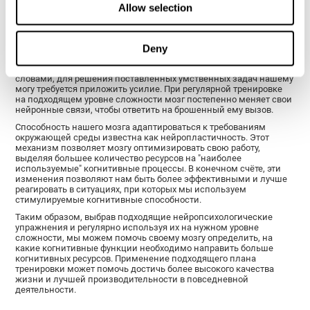
Как укрепляются когнитивные
Allow selection
функции?
Тренировка CogniFit при рассеянном склерозе состоит из ряда
Deny
нейропсихологических упражнений, бросающих вызов нашему
мозгу с учётом конкретных потребностей пользователя. Другими
словами, для решения поставленных умственных задач нашему
могу требуется приложить усилие. При регулярной тренировке
на подходящем уровне сложности мозг постепенно меняет свои
нейронные связи, чтобы ответить на брошенный ему вызов.
Способность нашего мозга адаптироваться к требованиям
окружающей среды известна как нейропластичность. Этот
механизм позволяет мозгу оптимизировать свою работу,
выделяя большее количество ресурсов на "наиболее
используемые" когнитивные процессы. В конечном счёте, эти
изменения позволяют нам быть более эффективными и лучше
реагировать в ситуациях, при которых мы используем
стимулируемые когнитивные способности.
Таким образом, выбрав подходящие нейропсихологические
упражнения и регулярно используя их на нужном уровне
сложности, мы можем помочь своему мозгу определить, на
какие когнитивные функции необходимо направить больше
когнитивных ресурсов. Применение подходящего плана
тренировки может помочь достичь более высокого качества
жизни и лучшей производительности в повседневной
деятельности.