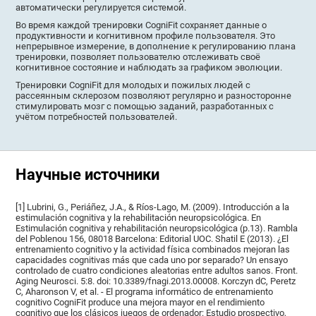
автоматически регулируется системой.
Во время каждой тренировки CogniFit сохраняет данные о
продуктивности и когнитивном профиле пользователя. Это
непрерывное измерение, в дополнение к регулированию плана
тренировки, позволяет пользователю отслеживать своё
когнитивное состояние и наблюдать за графиком эволюции.
Тренировки CogniFit для молодых и пожилых людей с
рассеянным склерозом позволяют регулярно и разносторонне
стимулировать мозг с помощью заданий, разработанных с
учётом потребностей пользователей.
Научные источники
[1] Lubrini, G., Periáñez, J.A., & Ríos-Lago, M. (2009). Introducción a la
estimulación cognitiva y la rehabilitación neuropsicológica. En
Estimulación cognitiva y rehabilitación neuropsicológica (p.13). Rambla
del Poblenou 156, 08018 Barcelona: Editorial UOC. Shatil E (2013). ¿El
entrenamiento cognitivo y la actividad física combinados mejoran las
capacidades cognitivas más que cada uno por separado? Un ensayo
controlado de cuatro condiciones aleatorias entre adultos sanos. Front.
Aging Neurosci. 5:8. doi: 10.3389/fnagi.2013.00008. Korczyn dC, Peretz
C, Aharonson V, et al. - El programa informático de entrenamiento
cognitivo CogniFit produce una mejora mayor en el rendimiento
cognitivo que los clásicos juegos de ordenador: Estudio prospectivo,