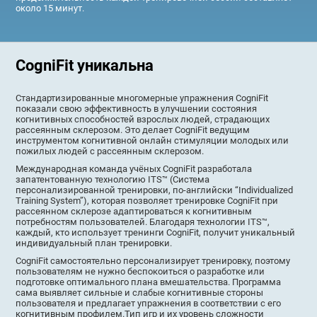
около 15 минут.
CogniFit уникальна
Стандартизированные многомерные упражнения CogniFit
показали свою эффективность в улучшении состояния
когнитивных способностей взрослых людей, страдающих
рассеянным склерозом. Это делает CogniFit ведущим
инструментом когнитивной онлайн стимуляции молодых или
пожилых людей с рассеянным склерозом.
Международная команда учёных CogniFit разработала
запатентованную технологию ITS™ (Система
персонализированной тренировки, по-английски “Individualized
Training System”), которая позволяет тренировке CogniFit при
рассеянном склерозе адаптироваться к когнитивным
потребностям пользователей. Благодаря технологии ITS™,
каждый, кто использует тренинги CogniFit, получит уникальный
индивидуальный план тренировки.
CogniFit самостоятельно персонализирует тренировку, поэтому
пользователям не нужно беспокоиться о разработке или
подготовке оптимального плана вмешательства. Программа
сама выявляет сильные и слабые когнитивные стороны
пользователя и предлагает упражнения в соответствии с его
когнитивным профилем.Тип игр и их уровень сложности