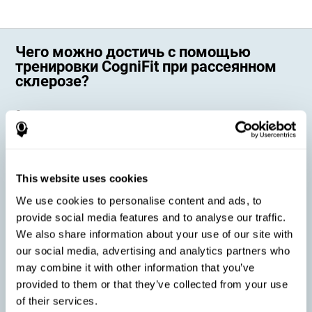
Чего можно достичь с помощью
тренировки CogniFit при рассеянном
склерозе?
Страдающие при рассеянном склерозе когнитивные
способности оказывают непосредственное влияние на нашу
повседневную жизнь. Когнитивная тренировка CogniFit при
рассеянном склерозе направлена на укрепление этих
когнитивных навыков и преследует конкретные цели:
This website uses cookies
Улучшить когнитивное состояние взрослых с рассеянным
склерозом: онлайн-тренировка CogniFit может эффективно
We use cookies to personalise content and ads, to
стимулировать когнитивные способности, нарушенные
provide social media features and to analyse our traffic.
этим неврологическим заболеванием. Это способствует
снижению степени нарушений.
We also share information about your use of our site with
our social media, advertising and analytics partners who
may combine it with other information that you’ve
Снизить симптомы, связанные с рассеянным склерозом:
provided to them or that they’ve collected from your use
Рассеянный склероз характеризуется рядом нарушений в
of their services.
миелиновой оболочке аксонов нейронов, что приводит к
появлению определённых когнитивных симптомов.