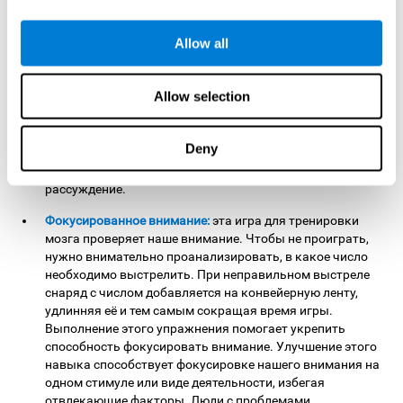
хранить информацию и управлять ею. Чтобы пройти
уровень, необходимо удерживать в голове различные
Allow all
числа, которые появляются на экране, а также
корректно производить расчёты. Выполняя это
упражнение, мы стимулируем и укрепляем нейронные
Allow selection
сети, задействованные в рабочей памяти. Улучшение
этой важной когнитивной способности поможет нам
эффективно решать сложные когнитивные задачи в
Deny
повседневной жизни. Например, понимание речи,
чтение, математические вычисления, обучение или
рассуждение.
Фокусированное внимание:
эта игра для тренировки
мозга проверяет наше внимание. Чтобы не проиграть,
нужно внимательно проанализировать, в какое число
необходимо выстрелить. При неправильном выстреле
снаряд с числом добавляется на конвейерную ленту,
удлинняя её и тем самым сокращая время игры.
Выполнение этого упражнения помогает укрепить
способность фокусировать внимание. Улучшение этого
навыка способствует фокусировке нашего внимания на
одном стимуле или виде деятельности, избегая
отвлекающие факторы. Люди с проблемами