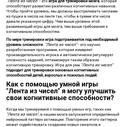
"Лента из чисел"
- это
игра для тренировки мозга
, которая
способствует развитию различных когнитивных навыков.
Чтобы пройти уровень, мы должны выстреливать числами
из пушки в числа на ленте так, чтобы в сумме эти числа
давали указанную цифру. Чем выше уровень этой
развивающей игры для мозга, тем выше требования к
когнитивным способностям.
По мере тренировки игра подстраивается под необходимый
уровень сложности
.
"Лента из чисел"
- это научно
разработанная программа, которая измеряет
производительность игрока и автоматически регулирует
сложность заданий, оптимизируя таким образом
когнитивную тренировку. Игра для ума
"Лента из чисел"
подходит для тренировки основных когнитивных
способностей детей, взрослых и пожилых людей
.
Как с помощью умной игры
"Лента из чисел" я могу улучшить
свои когнитивные способности?
Когда мы тренируемся с помощью умных игр, таких как
"Лента из чисел"
, в нашем мозге запускается определённый
нейронный паттерн активации. Повторение этого паттерна
может содействовать созданию новых синапсов и