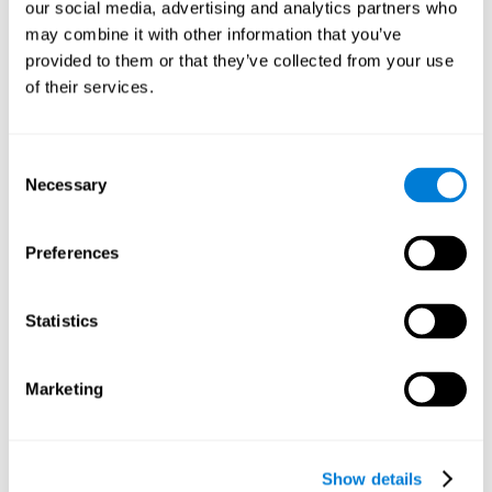
our social media, advertising and analytics partners who
укрепляем нейронные структуры, задействованные в
способности к распределённому вниманию. Улучшение
may combine it with other information that you’ve
этого навыка позволяет нам быть более эффективными
provided to them or that they’ve collected from your use
при выполнении множества задач и минимизировать
of their services.
различные отвлекающие факторы. Например, умело
парковать машину, разговаривая при этом с
пассажиром в вашем автомобиле.
Consent
Зрительно-моторная координация:
чтобы достичь
Necessary
Selection
прогресса в этой умной игре, необходимо направить
пушку к цели и с точностью выстрелить, чтобы попасть
в нужное число. Выполняя это упражнение, мы
Preferences
стимулируем и укрепляем нейронные связи,
задействованные в визомоторной координации.
Улучшение этой важной когнитивной способности
Statistics
позволит нам быть более точными при выполнении
повседневных задач, предусматривающих
одновременное использование глаз и рук. Например,
Marketing
выполнять ручную работу, шить, заниматься спортом,
пользоваться интернетом.
Рабочая память:
эта игра для развития мозга была
Show details
создана, чтобы проверить способность нашего мозга