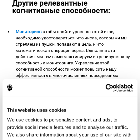
Другие релевантные
когнитивные способности:
Мониторинг:
чтобы пройти уровень в этой игре,
необходимо удостовериться, что числа, которыми мы
стреляем из пушки, попадают в цель, и что
математическая операция верна. Выполняя эти
действия, мы тем самым активируем и тренируем нашу
способность к мониторингу. Укрепление этой
когнитивной способности может повысить нашу
эффективность в многочисленных повседневных
ситуациях (на работе, в школе, в семье), позволяя
понять, когда наше поведение и план действий
нуждаются в коррекции. Это происходит, например, на
экзамене, когда мы находим ошибку в тексте и
исправляем её.
This website uses cookies
Распределённое внимание:
чтобы достичь прогресса в
We use cookies to personalise content and ads, to
этой умной игре, необходимо одновременно следить за
provide social media features and to analyse our traffic.
различными стимулами и координировать свои
We also share information about your use of our site with
действия. Выполняя это упражнение, мы активируем и