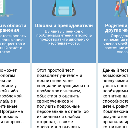
 в области
Школы и преподаватели
Родители
ранения
другие ч
Выявить учеников с
проблемами чтения и помочь
ротестировать
Определ
предотвратить школьную
к пониманию
понимания п
неуспеваемость.
у пациентов и
членов моей 
ный отчёт о
состояние и
татах
спосо
поможет
Этот простой тест
Данный тест
хологам
позволяет учителям и
возможност
аны ли
воспитателям, не
члену семьи
тением у
специализирующимся на
узнать сост
акой-либо
проблемах с чтением,
необходимы
проблемой,
объективно оценить
когнитивны
слабые и
своих учеников и
способносте
нитивные
получить подробные
детей, родит
 Программа
персональные отчёты об
Комплексна
ет помочь
их сильных и слабых
результатов
ти вопросы.
сторонах, а также
проанализи
оперативно выявить
когнитивны