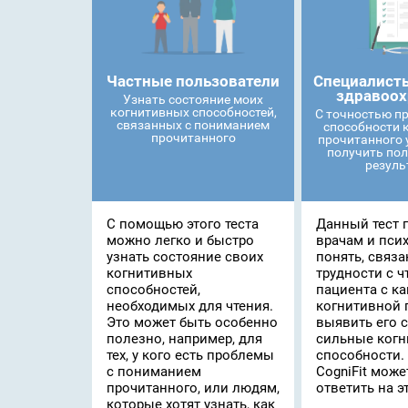
Частные пользователи
Специалисты
здравоох
Узнать состояние моих
когнитивных способностей,
С точностью п
связанных с пониманием
способности 
прочитанного
прочитанного 
получить пол
резуль
С помощью этого теста
Данный тест 
можно легко и быстро
врачам и пси
узнать состояние своих
понять, связ
когнитивных
трудности с ч
способностей,
пациента с к
необходимых для чтения.
когнитивной 
Это может быть особенно
выявить его 
полезно, например, для
сильные ког
тех, у кого есть проблемы
способности.
с пониманием
CogniFit мож
прочитанного, или людям,
ответить на э
которые хотят узнать, как