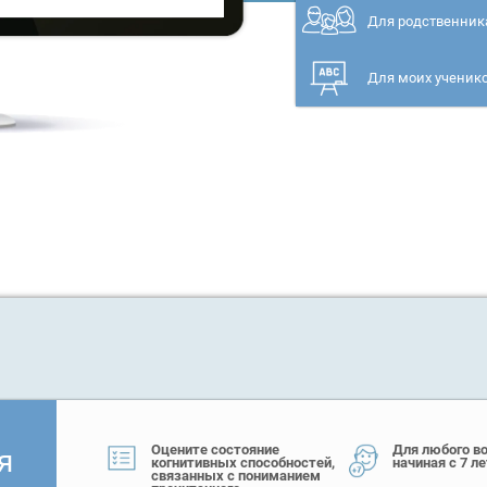
Для родственник
Для моих ученик
Оцените состояние
Для любого во
я
когнитивных способностей,
начиная с 7 ле
связанных с пониманием