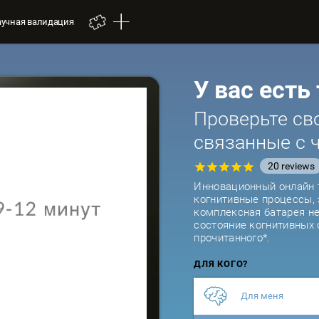
аучная валидация
У вас есть
Проверьте св
связанные с 
20
reviews
Инновационный онлайн т
когнитивные процессы, 
комплексная батарея не
состояние когнитивных 
прочитанного*.
ДЛЯ КОГО?
Для меня