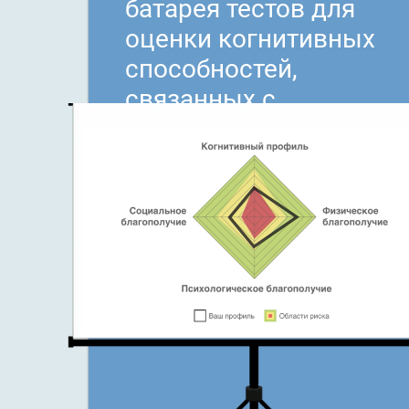
батарея тестов для
оценки когнитивных
способностей,
связанных с
пониманием
прочитанного