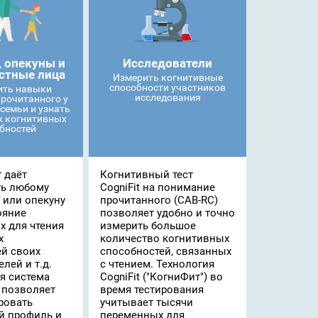
, опекуны и
Исследователи
астные лица
Измерить когнитивные
способности участников
ить навыки
исследования
рочитанного у
семьи и узнать
х когнитивных
бностей
 даёт
Когнитивный тест
ь любому
CogniFit на понимание
 или опекуну
прочитанного (CAB-RC)
ояние
позволяет удобно и точно
х для чтения
измерить большое
х
количество когнитивных
й своих
способностей, связанных
елей и т.д.
с чтением. Технология
я система
CogniFit ("КогниФит") во
 позволяет
время тестирования
ровать
учитывает тысячи
й профиль и
переменных для