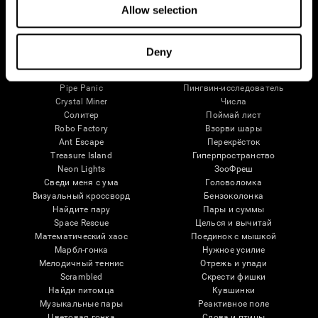
Внимание
Allow selection
Игры Для Мозга
Шахматы онлайн
Приключения лягушки
Deny
Мини-кроссворд
Карамельная линия
Fruit Frenzy
Пазлы
Pipe Panic
Пингвин-исследователь
Crystal Miner
Числа
Солитер
Поймай лист
Robo Factory
Взорви шары
Ant Escape
Перекрёсток
Treasure Island
Гиперпространство
Neon Lights
ЗооФреш
Сведи меня с ума
Головоломка
Визуальный кроссворд
Бензоколонка
Найдите пару
Пары и суммы
Space Rescue
Целься и вычитай
Математический хаос
Поединок с мышкой
Марбл-гонка
Нужное усилие
Мелодичный теннис
Отрежь и упади
Scrambled
Скрести фишки
Найди питомца
Кувшинки
Музыкальные пары
Реактивное поле
Цветовая гонка
Слова и птицы