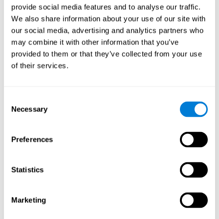
каждой последовательности чисел нужно будет её
provide social media features and to analyse our traffic.
воспроизвести.
We also share information about your use of our site with
Тест на Распознавание WOM-REST
: на экране появятся
our social media, advertising and analytics partners who
три предмета. Сначала нужно будет как можно быстрее
may combine it with other information that you’ve
вспомнить очередность появления предметов. Далее
provided to them or that they’ve collected from your use
будут появляться четыре серии из трёх предметов,
of their services.
некоторые из которых будут отличаться от ранее
представленных. Необходимо найти ту серию,
последовательность предметов в которой соответствует
представленной изначально.
Consent
Necessary
Selection
Как восстановить или улучшить
рабочую память?
Preferences
Рабочую память, как и другие когнитивные способности,
можно тренировать и улучшать. CogniFit ("КогниФит") даёт
Statistics
возможность делать это профессионально.
Восстановление рабочей памяти базируется на
Marketing
пластичности мозга
. CogniFit ("КогниФит") предлагает
батарею упражнений, разработанных для реабилитации