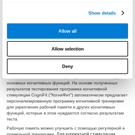
рабочей памяти и других когнитивных функций. При
использовании рабочей памяти во время когнитивной
Show details
тренировки CogniFit ("КогниФит") укрепляется мозг и
нейронные связи, отвечающие за эту способность. В
результате нейронные соединения будет более быстрыми и
Allow all
эффективными, и рабочая память улучшится.
CogniFit ("КогниФит") состоит из опытной команды
профессионалов, специализирующихся на изучении
Allow selection
вопросов синаптической пластичности и нейрогенеза. Это
сделало возможным создание
персонализированной
программы когнитивной стимуляции
, адаптирующейся к
Deny
потребностям каждого пользователя. Эта программа
начинается с комплексной оценки рабочей памяти и других
основных когнитивных функций. На основе полученных
результатов тестирования программа когнитивной
стимуляции CogniFit ("КогниФит") автоматически предлагает
персонализированную программу когнитивной тренировки
для укрепления рабочей памяти и других когнитивных
функций, которые в этом нуждаются согласно результатам
теста.
Рабочую память можно улучшить с помощью регулярной и
правильной тренировки.
Для корректной стимуляции