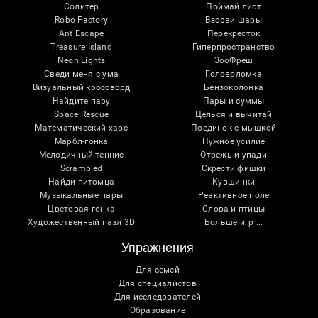
Солитер
Поймай лист
Robo Factory
Взорви шары
Ant Escape
Перекрёсток
Treasure Island
Гиперпространство
Neon Lights
ЗооФреш
Сведи меня с ума
Головоломка
Визуальный кроссворд
Бензоколонка
Найдите пару
Пары и суммы
Space Rescue
Целься и вычитай
Математический хаос
Поединок с мышкой
Марбл-гонка
Нужное усилие
Мелодичный теннис
Отрежь и упади
Scrambled
Скрести фишки
Найди питомца
Кувшинки
Музыкальные пары
Реактивное поле
Цветовая гонка
Слова и птицы
Художественный пазл 3D
Больше игр ...
Упражнения
Для семей
Для специалистов
Для исследователей
Образование