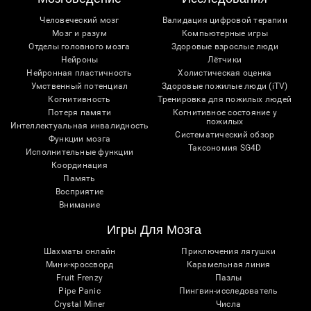
Человеческий мозг
Валидация цифровой терапии
Мозг и разум
Компьютерные игры
Отделы головного мозга
Здоровые взрослые люди
Нейроны
Лётчики
Нейронная пластичность
Холистическая оценка
Умственный потенциал
Здоровые пожилые люди (iTV)
Когнитивность
Тренировка для пожилых людей
Потеря памяти
Когнитивное состояние у
пожилых
Интеллектуальная инвалидность
Систематический обзор
Функции мозга
Таксономия SG4D
Исполнительные функции
Координация
Память
Восприятие
Внимание
Игры Для Мозга
Шахматы онлайн
Приключения лягушки
Мини-кроссворд
Карамельная линия
Fruit Frenzy
Пазлы
Pipe Panic
Пингвин-исследователь
Crystal Miner
Числа