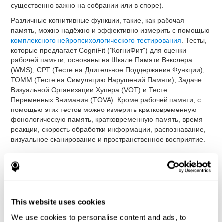
существенно важно на собрании или в споре).
Различные когнитивные функции, такие, как рабочая
память, можно надёжно и эффективно измерить с помощью
комплексного нейропсихологического тестирования
. Тесты,
которые предлагает CogniFit ("КогниФит") для оценки
рабочей памяти, основаны на Шкале Памяти Векслера
(WMS), СРТ (Тесте на Длительное Поддержание Функции),
ТОММ (Тесте на Симуляцию Нарушений Памяти), Задаче
Визуальной Организации Хупера (VOT) и Тесте
Переменных Внимания (TOVA). Кроме рабочей памяти, с
помощью этих тестов можно измерить кратковременную
фонологическую память, кратковременную память, время
реакции, скорость обработки информации, распознавание,
визуальное сканирование и пространственное восприятие.
Последовательный Тест WOM-ASM
: на экране появятся
несколько шаров с различными номерами. Вам нужно
запомнить серию этих чисел, чтобы воспроизвести их в
дальнейшем. Сначала серия будет состоять всего из
одного числа, затем количество шаров будет
This website uses cookies
постепенно увеличиваться до тех пор, пока
пользователь не допустит ошибку. После появления
We use cookies to personalise content and ads, to