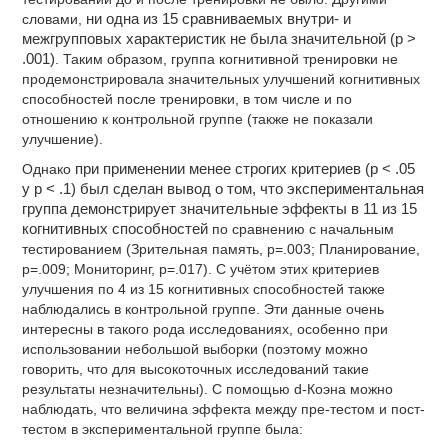
словами,
ни одна из 15 сравниваемых внутри- и
межгрупповых характеристик не была значительной (p >
.001)
. Таким образом, группа когнитивной тренировки не
продемонстрировала значительных улучшений когнитивных
способностей после тренировки, в том числе и по
отношению к контрольной группе (также не показали
улучшение).
Однако
при применении менее строгих критериев (p < .05
y p < .1) был сделан вывод о том, что экспериментальная
группа демонстрирует значительные эффекты в 11 из 15
когнитивных способностей
по сравнению с начальным
тестированием (Зрительная память, p=.003; Планирование,
p=.009; Мониторинг, p=.017). С учётом этих критериев
улучшения по 4 из 15 когнитивных способностей также
наблюдались в контрольной группе. Эти данные очень
интересны в такого рода исследованиях, особенно при
использовании небольшой выборки (поэтому можно
говорить, что для высокоточных исследований такие
результаты незначительны). С помощью d-Коэна можно
наблюдать, что величина эффекта между пре-тестом и пост-
тестом в экспериментальной группе была: