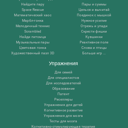
Найдите пару
Пары и суммы
Space Rescue
Целься и вычитай
Математический хаос
Поединок с мышкой
Марбл-гонка
Нужное усилие
Мелодичный теннис
Отрежь и упади
Scrambled
Скрести фишки
Найди питомца
Кувшинки
Музыкальные пары
Реактивное поле
Цветовая гонка
Слова и птицы
Художественный пазл 3D
Больше игр ...
Упражнения
Для семей
Для специалистов
Для исследователей
Образование
Патент
Реселлеры
Упражнения для детей
Когнитивное развитие
Упражнения для мозга
Тесты для мозга
Когнитивно-стимулирующая терапия