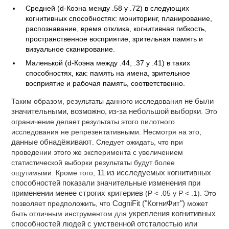
Средней (d-Коэна между .58 y .72) в следующих
когнитивных способностях: мониторинг, планирование,
распознавание, время отклика, когнитивная гибкость,
пространственное восприятие, зрительная память и
визуальное сканирование.
Маленькой (d-Коэна между .44, .37 y .41) в таких
способностях, как: память на имена, зрительное
восприятие и рабочая память, соответственно.
Таким образом, результаты данного исследования
не были
значительными, возможно, из-за небольшой выборки
. Это
ограничение делает результаты этого пилотного
исследования не репрезентативными. Несмотря на это,
данные обнадёживают
. Следует ожидать, что при
проведении этого же эксперимента с увеличением
статистической выборки результаты будут более
ощутимыми. Кроме того,
11 из исследуемых когнитивных
способностей показали значительные изменения при
применении менее строгих критериев
(P < .05 y P < .1). Это
позволяет предположить, что
CogniFit ("КогниФит")
может
быть отличным инструментом для
укрепления когнитивных
способностей людей с умственной отсталостью или