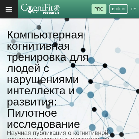
PRO
ВОЙТИ
РУ
Компьютерная
когнитивная
тренировка для
людей с
нарушениями
интеллекта и
развития:
Пилотное
исследование
Научная публикация о когнитивной