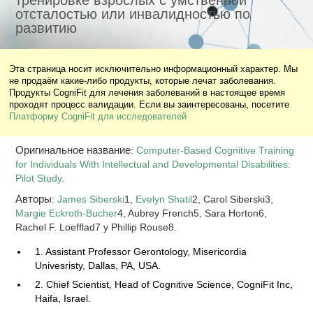
тренировке взрослых с умственной
отсталостью или инвалидностью по
развитию
Эта страница носит исключительно информационный характер. Мы
не продаём какие-либо продукты, которые лечат заболевания.
Продукты CogniFit для лечения заболеваний в настоящее время
проходят процесс валидации. Если вы заинтересованы, посетите
Платформу CogniFit для исследователей
Оригинальное название
:
Computer-Based Cognitive Training
for Individuals With Intellectual and Developmental Disabilities:
Pilot Study
.
Авторы
:
James Siberski
1,
Evelyn Shatil
2, Carol Siberski3,
Margie Eckroth-Bucher
4, Aubrey French5, Sara Horton6,
Rachel F. Loefflad7 y Phillip Rouse8.
1. Assistant Professor Gerontology, Misericordia
Univesristy, Dallas, PA, USA.
2. Chief Scientist, Head of Cognitive Science, CogniFit Inc,
Haifa, Israel.