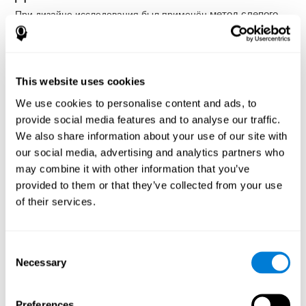
При дизайне исследования был применён
метод слепого
контроля путём случайной выборки
. Участников
разделили на три группы:
Группа компьютеризированной когнитивной тренировки
(с CogniFit).
This website uses cookies
Контрольная группа видеоигр.
We use cookies to personalise content and ads, to
Контрольная группа листа ожидания.
provide social media features and to analyse our traffic.
We also share information about your use of our site with
Участники не знали, к какой группе они относятся, однако об
our social media, advertising and analytics partners who
этом знали исследователи. Кроме того, деятельность
участников контрольной группы видеоигр была
may combine it with other information that you’ve
спланирована таким образом, чтобы максимально быть
provided to them or that they’ve collected from your use
похожей на ту, которую осуществляла группа когнитивной
of their services.
тренировки. Длительность сессий, аспект деятельности,
пре- и пост-тест были одинаковыми в обеих группах.
Процедура проведения
Consent
Necessary
В первую очередь, был использован тест TONI-3 (Тест на
Selection
невербальный интеллект, по-английски Test of Non-verbal
Intelligence, третье издание) для оценки
общего уровня
интеллекта
Preferences
каждого из участников.