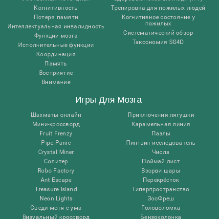
Когнитивность
Тренировка для пожилых людей
Потеря памяти
Когнитивное состояние у
пожилых
Интеллектуальная инвалидность
Систематический обзор
Функции мозга
Таксономия SG4D
Исполнительные функции
Координация
Память
Восприятие
Внимание
Игры Для Мозга
Шахматы онлайн
Приключения лягушки
Мини-кроссворд
Карамельная линия
Fruit Frenzy
Пазлы
Pipe Panic
Пингвин-исследователь
Crystal Miner
Числа
Солитер
Поймай лист
Robo Factory
Взорви шары
Ant Escape
Перекрёсток
Treasure Island
Гиперпространство
Neon Lights
ЗооФреш
Сведи меня с ума
Головоломка
Визуальный кроссворд
Бензоколонка