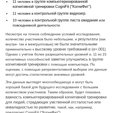
11 человек в
группе компьютеризированной
когнитивной тренировки CogniFit ("КогниФит")
.
11 человек в
контрольной группе видеоигр
.
10 человек в
контрольной группе листа ожидания
или
повседневной деятельности.
Несмотря на точное соблюдение условий исследования,
количество участников было небольшим, и
результаты
(как
внутри- так и межгрупповые)
не были значительными
применительно к
высокому уровню требований α (α=.001)
.
Однако с учётом более разрешительных уровней α, 11 из 15
когнитивных способностей
заметно улучшились в группе
когнитивной тренировки
с помощью компьютера. По
оценкам, с помощью репрезентативной выборки эти данные
могут достичь статистически значимых уровней.
Эти данные выглядят многообещающе и могут быть
хорошей базой для будущего исследования с большим
количеством участников. Таким образом, будет показана
важность компьютеризированной когнитивной тренировки
для людей, страдающих умственной отсталостью или
инвалидностью по развитию
, такой, как, например,
предлагает CogniFit ("КогниФит").