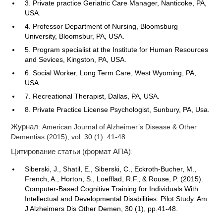
3. Private practice Geriatric Care Manager, Nanticoke, PA,
USA.
4. Professor Department of Nursing, Bloomsburg
University, Bloomsbur, PA, USA.
5. Program specialist at the Institute for Human Resources
and Sevices, Kingston, PA, USA.
6. Social Worker, Long Term Care, West Wyoming, PA,
USA.
7. Recreational Therapist, Dallas, PA, USA.
8. Private Practice License Psychologist, Sunbury, PA, Usa.
Журнал
: American Journal of Alzheimer’s Disease & Other
Dementias (2015), vol. 30 (1): 41-48.
Цитирование статьи (формат АПА)
:
Siberski, J., Shatil, E., Siberski, C., Eckroth-Bucher, M.,
French, A., Horton, S., Loefflad, R.F., & Rouse, P. (2015).
Computer-Based Cognitive Training for Individuals With
Intellectual and Developmental Disabilities: Pilot Study. Am
J Alzheimers Dis Other Demen, 30 (1), pp.41-48.