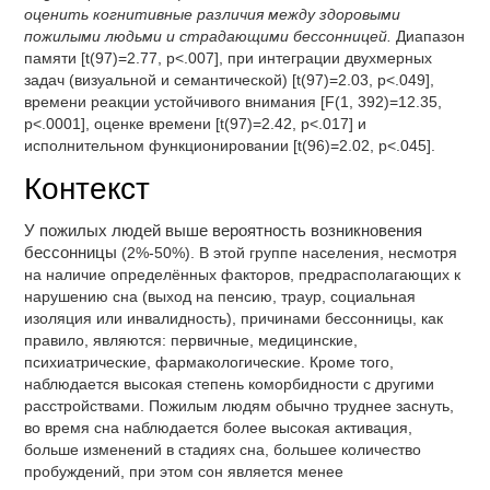
оценить когнитивные различия между здоровыми
пожилыми людьми и страдающими бессонницей.
Диапазон
памяти [t(97)=2.77, p<.007], при интеграции двухмерных
задач (визуальной и семантической) [t(97)=2.03, p<.049],
времени реакции устойчивого внимания [F(1, 392)=12.35,
p<.0001], оценке времени [t(97)=2.42, p<.017] и
исполнительном функционировании [t(96)=2.02, p<.045].
Контекст
У пожилых людей выше вероятность возникновения
бессонницы
(2%-50%). В этой группе населения, несмотря
на наличие определённых факторов, предрасполагающих к
нарушению сна (выход на пенсию, траур, социальная
изоляция или инвалидность), причинами бессонницы, как
правило, являются: первичные, медицинские,
психиатрические, фармакологические. Кроме того,
наблюдается высокая степень коморбидности с другими
расстройствами. Пожилым людям обычно труднее заснуть,
во время сна наблюдается более высокая активация,
больше изменений в стадиях сна, большее количество
пробуждений, при этом сон является менее