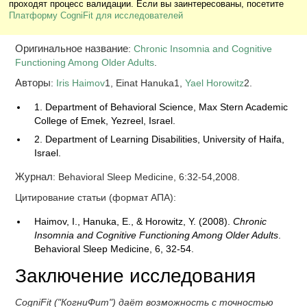
проходят процесс валидации. Если вы заинтересованы, посетите
Платформу CogniFit для исследователей
Оригинальное название
:
Chronic Insomnia and Cognitive
Functioning Among Older Adults
.
Авторы
:
Iris Haimov
1, Einat Hanuka1,
Yael Horowitz
2.
1. Department of Behavioral Science, Max Stern Academic
College of Emek, Yezreel, Israel.
2. Department of Learning Disabilities, University of Haifa,
Israel.
Журнал
: Behavioral Sleep Medicine, 6:32-54,2008.
Цитирование статьи (формат АПА):
Haimov, I., Hanuka, E., & Horowitz, Y. (2008).
Chronic
Insomnia and Cognitive Functioning Among Older Adults
.
Behavioral Sleep Medicine, 6, 32-54.
Заключение исследования
CogniFit ("КогниФит") даёт возможность с точностью