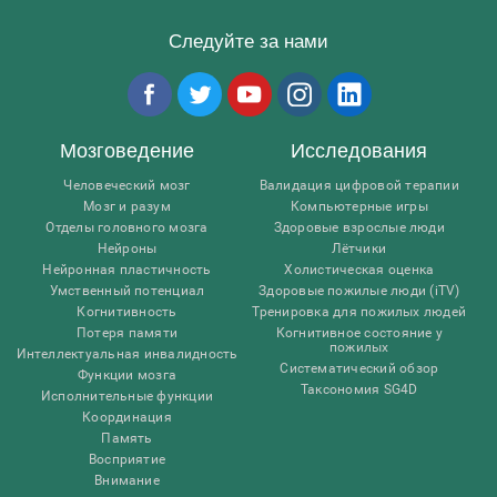
Следуйте за нами
Мозговедение
Исследования
Человеческий мозг
Валидация цифровой терапии
Мозг и разум
Компьютерные игры
Отделы головного мозга
Здоровые взрослые люди
Нейроны
Лётчики
Нейронная пластичность
Холистическая оценка
Умственный потенциал
Здоровые пожилые люди (iTV)
Когнитивность
Тренировка для пожилых людей
Потеря памяти
Когнитивное состояние у
пожилых
Интеллектуальная инвалидность
Систематический обзор
Функции мозга
Таксономия SG4D
Исполнительные функции
Координация
Память
Восприятие
Внимание