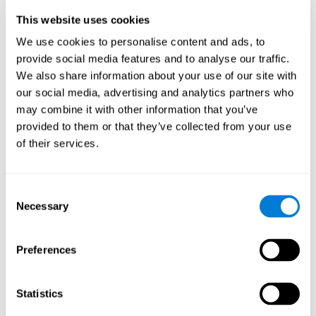
группы в качестве межфакторной переменной, и времени
This website uses cookies
реакции - в качестве межсубъектной переменной. Для
сравнения различий между здоровыми участниками и
We use cookies to personalise content and ads, to
участниками, страдающими бессонницей, использовался t-
provide social media features and to analyse our traffic.
Критерий Стьюдента. И, наконец, в качестве
We also share information about your use of our site with
непараметрического критерия использовался критерий хи-
our social media, advertising and analytics partners who
квадрат.
may combine it with other information that you’ve
Результаты и выводы
provided to them or that they’ve collected from your use
of their services.
Было проверено, чтобы обе группы участников были
сопоставимы по возрасту, полу, образованию, показателям
депрессии, состоянию физического здоровья, употреблению
Consent
снотворного и компьютерным навыкам. Также не было
Necessary
различий в общей продолжительности сна, хотя
Selection
наблюдались значительные различия в эффективности сна,
пробуждении и времени засыпания. Что касается
когнитивного состояния, были выявлены существенные
Preferences
различия между пользователями с бессонницей и
здоровыми участниками в диапазоне памяти
[t(97)=2.77,
p<.007],
интеграции двумерных заданий (визуальных и
Statistics
семантических)
[t(97)=2.03, p<.049],
времени реакции