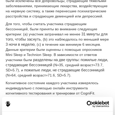
были исключены все добровольцы, страдающие тяжёлыми
заболеваниями, принимающие лекарства, воздействующие
на нервную систему, а также перенесшие психиатрические
расстройства и страдающие деменцией или депрессией.
Для того, чтобы считать участника страдающим
бессонницей, были приняты во внимание следующие
критерии: (a) участник затрачивал не менее
31 минуты для
того, чтобы заснуть
, (b) это наблюдалось по меньшей мере
3 ночи в неделю
, (c) в течение как минимум 6 месяцев.
Данные критерии были оценены с помощью опросников
Mini Sleep и Technion Sleep. В зависимости от ответов
участники были
разделены на две группы: пожилые люди,
страдающие бессонницей
(N=35, средний возраст=73.7,
SD=5.7), и
пожилые люди, не страдающие бессонницей
(N=64, средний возраст=71.6, SD=5.7).
Когнитивное состояние каждого участника измерялось
индивидуально с помощью онлайн инструмента
когнитивного тестирования и тренировки от CogniFit.
Анализ
Для работы с данными применялся дисперсионный анализ
(ANOVA) двумерного смешанного типа с использованием