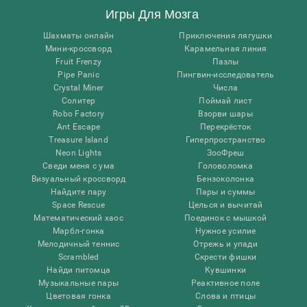
Игры Для Мозга
Шахматы онлайн
Приключения лягушки
Мини-кроссворд
Карамельная линия
Fruit Frenzy
Пазлы
Pipe Panic
Пингвин-исследователь
Crystal Miner
Числа
Солитер
Поймай лист
Robo Factory
Взорви шары
Ant Escape
Перекрёсток
Treasure Island
Гиперпространство
Neon Lights
ЗооФреш
Сведи меня с ума
Головоломка
Визуальный кроссворд
Бензоколонка
Найдите пару
Пары и суммы
Space Rescue
Целься и вычитай
Математический хаос
Поединок с мышкой
Марбл-гонка
Нужное усилие
Мелодичный теннис
Отрежь и упади
Scrambled
Скрести фишки
Найди питомца
Кувшинки
Музыкальные пары
Реактивное поле
Цветовая гонка
Слова и птицы