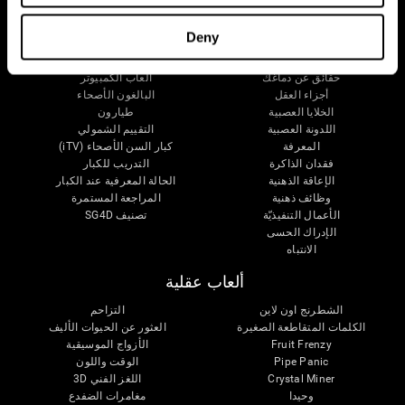
دماغك
البحث
Deny
العقل والدماغ
التحقق من صحة العلاجات الرقمية
حقائق عن دماغك
ألعاب الكمبيوتر
أجزاء العقل
البالغون الأصحاء
الخلايا العصبية
طيارون
اللدونة العصبية
التقييم الشمولي
المعرفة
كبار السن الأصحاء (iTV)
فقدان الذاكرة
التدريب للكبار
الإعاقة الذهنية
الحالة المعرفية عند الكبار
وظائف ذهنية
المراجعة المستمرة
الأعمال التنفيذيّة
تصنيف SG4D
الإدراك الحسى
الانتباه
ألعاب عقلية
الشطرنج اون لاين
التزاحم
الكلمات المتقاطعة الصغيرة
العثور عن الحيوات الأليف
Fruit Frenzy
الأزواج الموسيقية
Pipe Panic
الوقت واللون
Crystal Miner
اللغز الفني 3D
وحيدا
مغامرات الضفدع