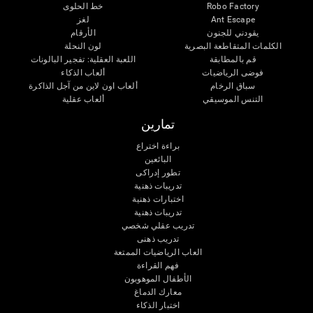
Robo Factory
خط الحلوى
Ant Escape
لغز
يقودني للجنون
الأرقام
الكلمات المتقاطعة البصرية
لون النحلة
قم بالمطابقة
اللعبة العقلية: تفجير البالونات
فوضى الرياضيات
ألعاب الذكاء
سباق الرخام
ألعاب اون لاين من آجل الذاكرة
التنس الموسيقي
ألعاب عقلية
تمارين
براءة اختراع
البائعين
تطور إدراكى
تدريبات ذهنية
اختبارات ذهنية
تدريبات ذهنية
تدريب عقلي شخصي
تدريب ذهنى
العاب الرياضيات الممتعة
فهم القراءة
الأطفال الموهوبون
معارك الدماغ
اختبار الذكاء