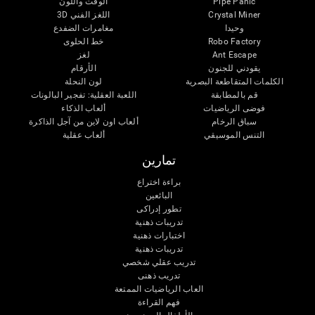
Pipe Panic
الوقت واللون
Crystal Miner
اللغز الفني 3D
وحيدا
مغامرات الضفدع
Robo Factory
خط الحلوى
Ant Escape
لغز
يقودني للجنون
الأرقام
الكلمات المتقاطعة البصرية
لون النحلة
قم بالمطابقة
اللعبة العقلية: تفجير البالونات
فوضى الرياضيات
ألعاب الذكاء
سباق الرخام
ألعاب اون لاين من آجل الذاكرة
التنس الموسيقي
ألعاب عقلية
تمارين
براءة اختراع
البائعين
تطور إدراكى
تدريبات ذهنية
اختبارات ذهنية
تدريبات ذهنية
تدريب عقلي شخصي
تدريب ذهنى
العاب الرياضيات الممتعة
فهم القراءة