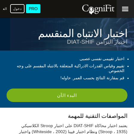
PRO
دخول
العرب
اختبار الانتباه المنقسم
اختبار التزامن DIAT-SHIF
اختبار تقييمى نفسى عصبى
تقييم وقياس القدرات الادراكية المتعلقة بالانتباه المقسم على وجه
الخصوص.
قم بمقارنة النتائج بحسب العمر. حاوله!
البدء الآن
المواصفات التقنية للمهمة
يعتمد اختبار محاكاة DIAT-SHIF على اختبار Stroop الكلاسيكي
(Stroop ، 1935) ونظام اختبار فيينا (Whiteside ، 2002) واختبار