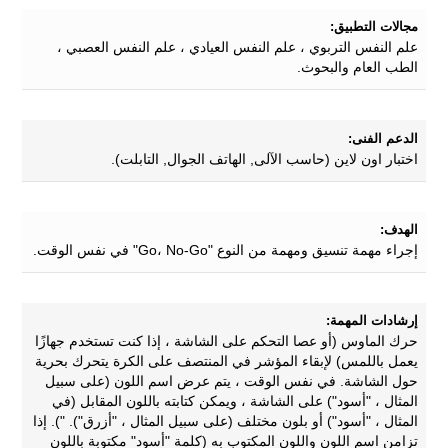
مجالات التطبيق:
علم النفس التربوي ، علم النفس العيادي ، علم النفس العصبي ،
الطب العام والبحوث.
الدعم الفنى:
اختبار اون لاين (حاسب الآلى, الهاتف الجوال, التابلت).
الهدف:
إجراء مهمة تنسيق ومهمة من النوع "Go، No-Go" في نفس الوقت.
إرشادات المهمة:
حرك الماوس (أو عصا التحكم على الشاشة ، إذا كنت تستخدم جهازًا
يعمل باللمس) لإبقاء المؤشر في المنتصف على الكرة يتحرك بحرية
حول الشاشة. في نفس الوقت ، يتم عرض اسم اللون (على سبيل
المثال ، "أسود") على الشاشة ، ويمكن كتابته باللون المقابل (في
المثال ، "أسود") أو بلون مختلف (على سبيل المثال ، "أزرق"). "). إذا
تزامن اسم اللون واللون المكتوب به (كلمة "أسود" مكتوبة باللون