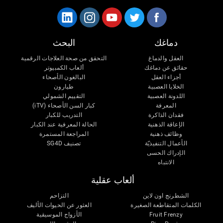
دماغك
البحث
العقل والدماغ
التحقق من صحة العلاجات الرقمية
حقائق عن دماغك
ألعاب الكمبيوتر
أجزاء العقل
البالغون الأصحاء
الخلايا العصبية
طيارون
اللدونة العصبية
التقييم الشمولي
المعرفة
كبار السن الأصحاء (iTV)
فقدان الذاكرة
التدريب للكبار
الإعاقة الذهنية
الحالة المعرفية عند الكبار
وظائف ذهنية
المراجعة المستمرة
الأعمال التنفيذيّة
تصنيف SG4D
الإدراك الحسى
الانتباه
ألعاب عقلية
الشطرنج اون لاين
التزاحم
الكلمات المتقاطعة الصغيرة
العثور عن الحيوات الأليف
Fruit Frenzy
الأزواج الموسيقية