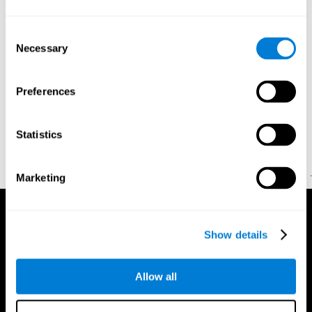
المراجع:
Consent
Necessary
Selection
Greenberg, L. M., Kindschi, C. L., & Corman, C. L. (1996).
TOVA test of variables of attention: clinical guide. St. Paul, MN:
TOVA Research Foundation.
Preferences
Stroop, J. R (1935). Studies of interference in serial verbal
reactions. Journal of experimental psychology, 18(6), 643.
Statistics
Whiteside A., A synopsis of the Vienna Test System: A computer
aided psychological diagnosis. JOPED, 2002, 5 (1), 41–50.
.
Marketing
Show details
Allow all