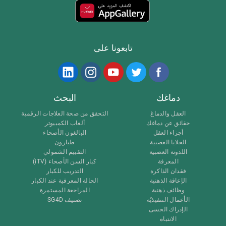
تابعونا على
دماغك
البحث
العقل والدماغ
التحقق من صحة العلاجات الرقمية
حقائق عن دماغك
ألعاب الكمبيوتر
أجزاء العقل
البالغون الأصحاء
الخلايا العصبية
طيارون
اللدونة العصبية
التقييم الشمولي
المعرفة
كبار السن الأصحاء (iTV)
فقدان الذاكرة
التدريب للكبار
الإعاقة الذهنية
الحالة المعرفية عند الكبار
وظائف ذهنية
المراجعة المستمرة
الأعمال التنفيذيّة
تصنيف SG4D
الإدراك الحسى
الانتباه