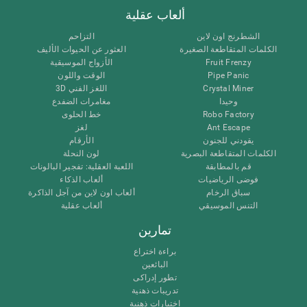
ألعاب عقلية
الشطرنج اون لاين
التزاحم
الكلمات المتقاطعة الصغيرة
العثور عن الحيوات الأليف
Fruit Frenzy
الأزواج الموسيقية
Pipe Panic
الوقت واللون
Crystal Miner
اللغز الفني 3D
وحيدا
مغامرات الضفدع
Robo Factory
خط الحلوى
Ant Escape
لغز
يقودني للجنون
الأرقام
الكلمات المتقاطعة البصرية
لون النحلة
قم بالمطابقة
اللعبة العقلية: تفجير البالونات
فوضى الرياضيات
ألعاب الذكاء
سباق الرخام
ألعاب اون لاين من آجل الذاكرة
التنس الموسيقي
ألعاب عقلية
تمارين
براءة اختراع
البائعين
تطور إدراكى
تدريبات ذهنية
اختبارات ذهنية