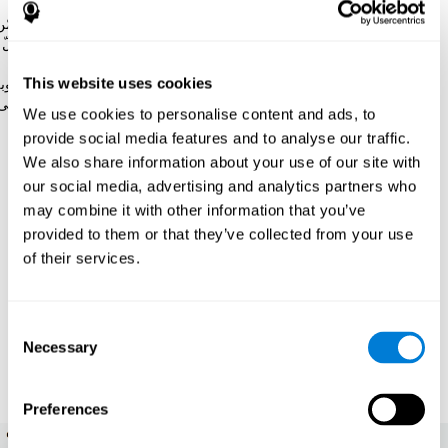
الألعاب على تفسير تفاعلي ليفهم المشاركون عمليتها بسهولة.
إضافة إلى ذلك، يقدّم كوجنيفيت تدريبات لأمراض محددة. تتضمّن
الألعاب شرحا تفاعليا ليفهم المشاركون العمل بسهولة. تدوم كلّ
جلسة تدريب حول 15 و20 دقيقة. سيقوم المشاركون بثلاثة
This website uses cookies
أنشطة (لعبتين ومهمة تقييم). إضافة إلى ذلك, تكيّف الأداة صعوب
الأنشطة بمستوى المشاركين تلقائيا. لدينا أيضا اختيار الإشارة إلى
We use cookies to personalise content and ads, to
عدد الساعات التي نريد استراحة كلّ مشارك فيها بين جلسات
provide social media features and to analyse our traffic.
الترديب.
We also share information about your use of our site with
our social media, advertising and analytics partners who
عندما نختار التقييمات والتدريبات، يمكننا
دعوة المشاركين، تعيين
مجموعة لهم والأنشطة التي يجب أن يقوموا بها
. سيستلم
may combine it with other information that you’ve
المشاركون دعوة بالبريد الإلكتروني
و عليهم أن ننسئوا حسابا
provided to them or that they’ve collected from your use
كمستخدم ويقبلوا أنّ الباحثين يلاحظون النتائج
.
of their services.
من حساب الباحثين، يمكننا
ملاحظة نشاط المشاركين
، ورؤية
معلوماتهم أو التطوّر المعرفي وإصدار معلومات الدراسة
. يمكننا
الوصول إلى معلومات مختلفة:
Consent
Necessary
Selection
حالة المناطق المعرفية الخمسة
التي تحتوي على المهارات
المعرفية الأخرى.
Preferences