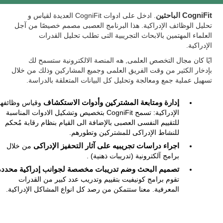
CogniFit الباحثين
. ادخل على ادوات CogniFit العديدة لقياس و
تحليل الوظائف الإدراكية. هذا البرنامج العصبى مصمم خصيصًا من آجل
العلماء المهتمين بالابحاث التجريبية التى تطلب تحليل القدرات
الإدراكية.
ايًا كان مجال التخصص العلمى, هه المنصة الالكترونية ستسمح لك
بإدخار الكثير من وقت الفريق العلمى وجميع المشاركين وذلك من خلال
تسهيل عملية جمع ومعالجة وتحليل كل البيانات المتعلقة بالدراسة.
إدارة ومتابعة المشتركين وأدوات الاستكشاف
وقياس وظائفه
الإدراكية: تسمح CogniFit بتخصيص وتشكيل الادوات المناسبة
للتقييم النفسى العصبى بالإضافة الى القيام بنظام رقابة مُحكم
للنشاط الإدراكى للمشتركين وتطورهم.
اجراء دراسات تجريبيه على آثار التحفيز الإدراكى
من خلال
برامج آلكترونية (تدريبات ذهنية) .
تصميم البحث وضم تدريبات مخصصة لجوانب إدراكية محددة
تقوم برامج كونيفيت بتقييم وتدريب عدد كبير من القدرات
المعرفية. معنا ستتمكن من رصد كل انواع المشاكل الإدراكية.