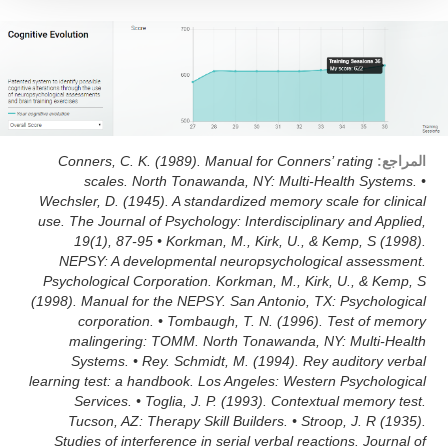
المراجع:
Conners, C. K. (1989). Manual for Conners’ rating
scales. North Tonawanda, NY: Multi-Health Systems. •
Wechsler, D. (1945). A standardized memory scale for clinical
use. The Journal of Psychology: Interdisciplinary and Applied,
19(1), 87-95 • Korkman, M., Kirk, U., & Kemp, S (1998).
NEPSY: A developmental neuropsychological assessment.
Psychological Corporation. Korkman, M., Kirk, U., & Kemp, S
(1998). Manual for the NEPSY. San Antonio, TX: Psychological
corporation. • Tombaugh, T. N. (1996). Test of memory
malingering: TOMM. North Tonawanda, NY: Multi-Health
Systems. • Rey. Schmidt, M. (1994). Rey auditory verbal
learning test: a handbook. Los Angeles: Western Psychological
Services. • Toglia, J. P. (1993). Contextual memory test.
Tucson, AZ: Therapy Skill Builders. • Stroop, J. R (1935).
Studies of interference in serial verbal reactions. Journal of