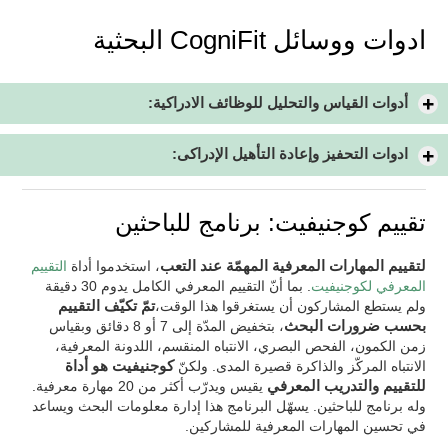
ادوات ووسائل CogniFit البحثية
أدوات القياس والتحليل للوظائف الادراكية:
ادوات التحفيز وإعادة التأهيل الإدراكى:
تقييم كوجنيفيت: برنامج للباحثين
لتقييم المهارات المعرفية المهمّة عند التعب
، استخدموا أداة
التقييم
المعرفي لكوجنيفيت
. بما أنّ التقييم المعرفي الكامل يدوم 30 دقيقة
ولم يستطع المشاركون أن يستغرقوا هذا الوقت،
تمّ تكيّف التقييم
بحسب ضرورات البحث
، بتخفيض المدّة إلى 7 أو 8 دقائق وبقياس
زمن الكمون، الفحص البصري، الانتباه المنقسم، اللدونة المعرفية،
الانتباه المركّز والذاكرة قصيرة المدى. ولكنّ
كوجنيفيت هو أداة
للتقييم والتدريب المعرفي
يقيس ويدرّب أكثر من 20 مهارة معرفية.
وله برنامج للباحثين. يسهّل البرنامج هذا إدارة معلومات البحث ويساعد
في تحسين المهارات المعرفية للمشاركين.