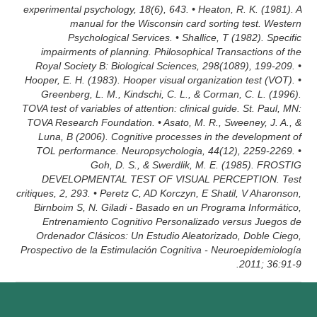
experimental psychology, 18(6), 643. • Heaton, R. K. (1981). A
manual for the Wisconsin card sorting test. Western
Psychological Services. • Shallice, T (1982). Specific
impairments of planning. Philosophical Transactions of the
Royal Society B: Biological Sciences, 298(1089), 199-209. •
Hooper, E. H. (1983). Hooper visual organization test (VOT). •
Greenberg, L. M., Kindschi, C. L., & Corman, C. L. (1996).
TOVA test of variables of attention: clinical guide. St. Paul, MN:
TOVA Research Foundation. • Asato, M. R., Sweeney, J. A., &
Luna, B (2006). Cognitive processes in the development of
TOL performance. Neuropsychologia, 44(12), 2259-2269. •
Goh, D. S., & Swerdlik, M. E. (1985). FROSTIG
DEVELOPMENTAL TEST OF VISUAL PERCEPTION. Test
critiques, 2, 293. • Peretz C, AD Korczyn, E Shatil, V Aharonson,
Birnboim S, N. Giladi - Basado en un Programa Informático,
Entrenamiento Cognitivo Personalizado versus Juegos de
Ordenador Clásicos: Un Estudio Aleatorizado, Doble Ciego,
Prospectivo de la Estimulación Cognitiva - Neuroepidemiología
2011; 36:91-9.