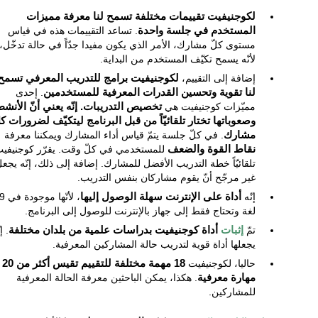
لكوجنيفيت تقييمات مختلفة تسمح لنا معرفة مميزات
المستخدم في جلسة واحدة
. تساعد التقييمات هذه في قياس
مستوى كلّ مشارك، الأمر الذي يكون مفيدا جدّاً في حالة تدخّل،
لأنّه يسمح تكيّف المستخدم من البداية.
إضافة إلى التقييم،
لكوجنيفيت برامج للتدريب المعرفي تسمح
لنا تقوية وتحسين القدرات المعرفية للمستخدمين
. إحدى
مميّزات كوجنيفيت هي
تخصيص التدريبات. إنّه يعني أنّ الأنش
وصعوباتها تختار تلقائيّاً من قبل البرنامج ليتكيّف لضرورات كل
مشارك
. في كلّ جلسة يتمّ قياس أداء المشارك ويمكننا معرفة
نقاط القوة والضعف
للمستخدمي في كلّ وقت. يقرّر كوجنيفي
تلقائيّاً خطة التدريب الأفضل للمشارك. إضافة إلى ذلك، إنّه يجع
غير مرجّح أنّ يقوم مشاركان بنفس التدريب.
إنّه
أداة على الإنترنت سهلة الوصول إليها
، لأنّها م
لغة وتحتاج فقط إلى جهاز بالإنترنت للوصول إلى البرنامج.
تمّ
إثبات
أداة كوجنيفيت بدراسات علمية من بلدان مختلفة
. إ
يجعلها أداة قوية لتدريب حالة المشاركين المعرفية.
حاليا، لكوجنيفيت
18 مهمة مختلفة للتقييم تقيس أكثر من 20
مهارة معرفية
. هكذا، يمكن الباحثين معرفة الحالة المعرفية
للمشاركين.