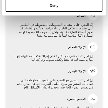
الحل. إنّه يساعد في حياتنا اليومية في توقّع الحالة والاستجاب
لها بفعالية.
Deny
التعرف
إنّه القدرة على استعادة المعلومات المحفوظة في الماضي
التي تسمح لنا تعرّف الناس، والاحداث، الأمكنة والأشياء. قد
تكون أخطاء التعرّف عادية، ولكن إنّه مهم حالة صحيحة لهذه
المهارة لأنّها أساسية لتفاعل مناسب مع بيئتنا.
الإدراك المكاني
إنّ الإدراك المكاني هو القدرة على إدراك علاقتنا مع البيئة. إنّها
مهارة مهمة لعلاقة بيئتنا وتكيّف سلوكنا وحركتنا لها.
الإدراك البصري
إنّ الإدراك البصري هو القدرة على تفسير المعلومات التي
تصل إلى العينين من ضوء الطيف المرئي. تساعد القدرة هذه
في تفسير الضوء الخارجية وتحديد الالوان، الأشكال، إلخ.
الفحص البصري
إنّ الفحص البصري هو القدرة على العثور عن محزات مهمة