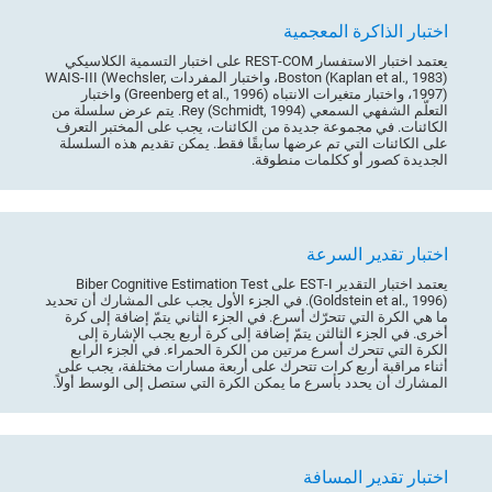
اختبار الذاكرة المعجمية
يعتمد اختبار الاستفسار REST-COM على اختبار التسمية الكلاسيكي
Boston (Kaplan et al., 1983)، واختبار المفردات WAIS-III (Wechsler,
1997)، واختبار متغيرات الانتباه (Greenberg et al., 1996) واختبار
التعلّم الشفهي السمعي Rey (Schmidt, 1994). يتم عرض سلسلة من
الكائنات. في مجموعة جديدة من الكائنات، يجب على المختبر التعرف
على الكائنات التي تم عرضها سابقًا فقط. يمكن تقديم هذه السلسلة
الجديدة كصور أو ككلمات منطوقة.
اختبار تقدير السرعة
يعتمد اختبار التقدير EST-I على Biber Cognitive Estimation Test
(Goldstein et al., 1996). في الجزء الأول يجب على المشارك أن تحديد
ما هي الكرة التي تتحرّك أسرع. في الجزء الثاني يتمّ إضافة إلى كرة
أخرى. في الجزء الثالثن يتمّ إضافة إلى كرة أربع يجب الإشارة إلى
الكرة التي تتحرك أسرع مرتين من الكرة الحمراء. في الجزء الرابع
أثناء مراقبة أربع كرات تتحرك على أربعة مسارات مختلفة، يجب على
المشارك أن يحدد بأسرع ما يمكن الكرة التي ستصل إلى الوسط أولاً.
اختبار تقدير المسافة