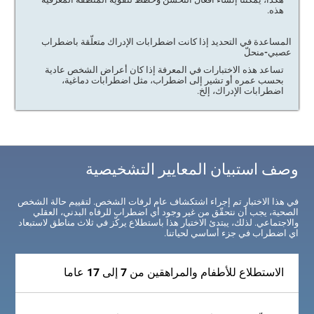
هذه.
المساعدة في التحديد إذا كانت اضطرابات الإدراك متعلّقة باضطراب
عصبي-منحلّ
تساعد هذه الاختبارات في المعرفة إذا كان أعراض الشخص عادية
بحسب عمره أو تشير إلى اضطراب، مثل اضطرابات دماغية،
اضطرابات الإدراك، إلخ.
وصف استبيان المعايير التشخيصية
في هذا الاختبار تم إجراء اشتكشاف عام لرفات الشخص. لتقييم حالة الشخص
الصحية، يجب أن نتحقّق من غير وجود أي اضطراب للرفاه البدني، العقلي
والاجتماعي. لذلك، يبتدئ الاختبار هذا باستطلاع يركّز في ثلاث مناطق لاستبعاد
اي اضطراب في جزء أساسي لحياتنا.
الاستطلاع للأطفام والمراهقين من 7 إلى 17 عاما