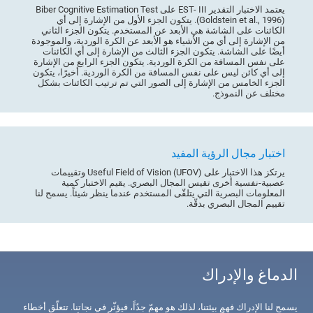
يعتمد الاختبار التقدير EST- III على Biber Cognitive Estimation Test
(Goldstein et al., 1996). يتكون الجزء الأول من الإشارة إلى أي
الكائنات على الشاشة هي الأبعد عن المستخدم. يتكون الجزء الثاني
من الإشارة إلى أي من الأشياء هو الأبعد عن الكرة الوردية، والموجودة
أيضًا على الشاشة. يتكون الجزء الثالث من الإشارة إلى أي الكائنات
على نفس المسافة من الكرة الوردية. يتكون الجزء الرابع من الإشارة
إلى أي كائن ليس على نفس المسافة من الكرة الوردية. أخيرًا، يتكون
الجزء الخامس من الإشارة إلى الصور التي تم ترتيب الكائنات بشكل
مختلف عن النموذج.
اختبار مجال الرؤية المفيد
يرتكز هذا الاختبار على (Useful Field of Vision (UFOV وتقييمات
عصبية-نفسية أخرى تقيس المجال البصري. يقيم الاختبار كمية
المعلومات البصرية التي يتلقّى المستخدم عندما ينظر شيئاً. يسمح لنا
تقييم المجال البصري بدقّة.
الدماغ والإدراك
يسمح لنا الإدراك فهم بيئتنا، لذلك هو مهمّ جدّاً، فيؤثّر في نجاتنا. تتعلّق أخطاء