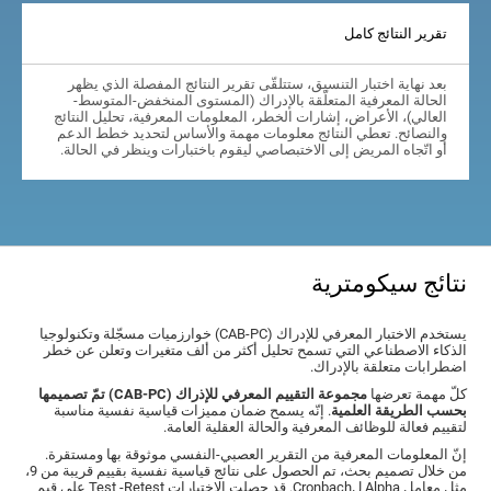
تقرير النتائج كامل
بعد نهاية اختبار التنسيق، ستتلقّى تقرير النتائج المفصلة الذي يظهر
الحالة المعرفية المتعلّقة بالإدراك (المستوى المنخفض-المتوسط-
العالي)، الأعراض، إشارات الخطر، المعلومات المعرفية، تحليل النتائج
والنصائح. تعطي النتائج معلومات مهمة والأساس لتحديد خطط الدعم
أو اتّجاه المريض إلى الاختبصاصي ليقوم باختبارات وينظر في الحالة.
نتائج سيكومترية
يستخدم الاختبار المعرفي للإدراك (CAB-PC) خوارزميات مسجّلة وتكنولوجيا
الذكاء الاصطناعي التي تسمح تحليل أكثر من ألف متغيرات وتعلن عن خطر
اضطرابات متعلقة بالإدراك.
كلّ مهمة تعرضها
مجموعة التقييم المعرفي للإذراك (CAB-PC) تمّ تصميمها
بحسب الطريقة العلمية
. إنّه يسمح ضمان مميزات قياسية نفسية مناسبة
لتقييم فعالة للوظائف المعرفية والحالة العقلية العامة.
إنّ المعلومات المعرفية من التقرير العصبي-النفسي موثوقة بها ومستقرة.
من خلال تصميم بحث، تم الحصول على نتائج قياسية نفسية بقييم قريبة من 9،
مثل معامل Alpha لCronbach. قد حصلت الاختبارات Test -Retest على قيم