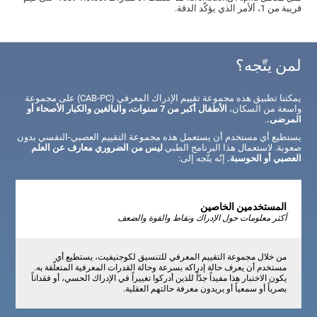
قريبة من 1، ألأمر الذي يؤكّد الدقة.
لمن يتّجه؟
يمكننا تطبيق هذه مجموعة تقييم الإدراك المعرفي (CAB-PC) على مجموعة
واسعة من السكان،
الأطفال أكبر من 7 سنوات، والبالغين والكبار الأصحاء أو
المرضى.
.
يستطيع أي مستخدم أن يستعمل هذه مجموعة التقييم العصبي-النفسي بدون
صعوبة. لاستعمال هذا البرنامج الطبي
ليس من الضروري معارف عن العلم
العصبي أو الحوسبة.
إنّه يتّجه إلى:
المستخدمين الخاصين
أكثر معلومات حول الإدراك ونقاط والقوة والضعف
من خلال مجموعة التقييم المعرفي للتنسيق لكوجنيفيت، يستطيع أي
مستخدم أن يعرف حالة إدراكه بسرعة وحالة القدرات المعرفية المتعلّقة به.
يكون الاختبار هذا مفيداً جدّاً للذين أدركوا تغييراً في الإدراك الحسي، أو فقداناً
بصرياً أو سمعياً أو يريدون معرفة حالتهم العقلية.