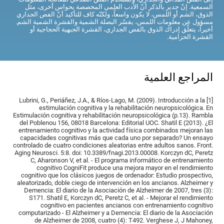
السمعية. إنّ جدير بالذكر أنّ الأدب العلمي المخصصة بحواس أخرى، مثل
الذوق، الشم أو اللمس، لا يكون واسعاً، ولكنّه كاف للتأكيد أنّ الفص الجداري
مسؤول عن معلومات اللمس، يفسّر البصلة الشمية والقشرة الشمية الشم.
أخيراً، يتعلّق إدراك الذوق بالفص الجداري، القشرة الجبهية الحجاجية أو
القشرة الحزامية.
المراجع العلمية
[1] Lubrini, G., Periáñez, J.A., & Ríos-Lago, M. (2009). Introducción a la
estimulación cognitiva y la rehabilitación neuropsicológica. En
Estimulación cognitiva y rehabilitación neuropsicológica (p.13). Rambla
del Poblenou 156, 08018 Barcelona: Editorial UOC. Shatil E (2013). ¿El
entrenamiento cognitivo y la actividad física combinados mejoran las
capacidades cognitivas más que cada uno por separado? Un ensayo
controlado de cuatro condiciones aleatorias entre adultos sanos. Front.
Aging Neurosci. 5:8. doi: 10.3389/fnagi.2013.00008. Korczyn dC, Peretz
C, Aharonson V, et al. - El programa informático de entrenamiento
cognitivo CogniFit produce una mejora mayor en el rendimiento
cognitivo que los clásicos juegos de ordenador: Estudio prospectivo,
aleatorizado, doble ciego de intervención en los ancianos. Alzheimer y
Demencia: El diario de la Asociación de Alzheimer de 2007, tres (3):
S171. Shatil E, Korczyn dC, Peretz C, et al. - Mejorar el rendimiento
cognitivo en pacientes ancianos con entrenamiento cognitivo
computarizado - El Alzheimer y a Demencia: El diario de la Asociación
de Alzheimer de 2008, cuatro (4): T492. Verghese J, J Mahoney,