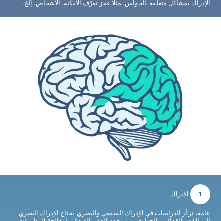
الإدراك بمشاكل متعلّقة بالحواس، مثلا عجز تعرّف الأمكنة، الأشخاص، إلخ.
1
الإدراك
عامة، تركّز الدراسات في الإدراك السمعي والبصري. يحتاج الإدراك البصري
إلى الفص القذالي والجداري، ونستخدم الفص الصدغي لمعالجة المعلومات