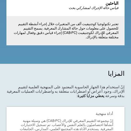
الباحثين
فياس حالة الإجراك لمشاركي بحث
تعتبر تكنولوجيا كوجنيفيت ألف من المتغيرات خلال إجراء أنشطة التقييم
للحصول على معلومات حول حالة المشارك المعرفية. يسمح التقييم
المعرفي للإدراك لكوجنيفيت (CAB-PC) إجراء قياس دقيق وفعال لمهارات
مختلفة متعلّقة بالإدراك.
المزايا
إنّ استخدام هذا الجهاز الحاسوبة المعتمد على المنهجية العلمية لتقييم
الإدراك، وجود أعراض أو اضطرابات متعلّقة به واضطرابات العمليات المعرفية
بدقة وسرعة
يعطي مزايا كثيرة
:
أداة منهجية
إنّ مجموعة التقييم المعرفي للإدراك (CAB-PC) هي وسيلة مهنية
أنشأها اختصاصيّون بالعلم النفس والأعصاب. تم تسجيل الاختبارات
المعرفية. يستخدم الأداة هذه المجتمع العلمي، المدارس، الجامعات