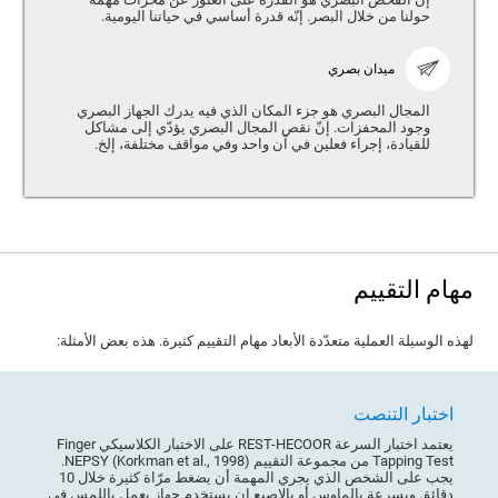
حولنا من خلال البصر. إنّه قدرة أساسي في حياتنا اليومية.
ميدان بصري
المجال البصري هو جزء المكان الذي فيه يدرك الجهاز البصري
وجود المحفزات. إنّ نقص المجال البصري يؤدّي إلى مشاكل
للقيادة، إجراء فعلين في آن واحد وفي مواقف مختلفة، إلخ.
مهام التقييم
لهذه الوسيلة العملية متعدّدة الأبعاد مهام التقييم كثيرة. هذه بعض الأمثلة:
اختبار التنصت
يعتمد اختبار السرعة REST-HECOOR على الاختبار الكلاسيكي Finger
Tapping Test من مجموعة التقييم NEPSY (Korkman et al., 1998).
يجب على الشخص الذي يجري المهمة أن يضغط مرّاة كثيرة خلال 10
دقائق وبسرعة بالماوس أو بالاصبع إن يستخدم جهاز يعمل باللمس في