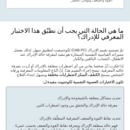
القوة والضعف ومؤشّر الخطر.
ما هي الحالة التي يجب أن نطبّق هذا الاختبار
المعرفي للإدراك؟
تمّ تصميم تقييم الإدراك (CAB-PC) لكوجنيفيت لتطبيق سهل. لذلك بفضل
مميزاته القياسية النفسية الممتازة هو مفيد لمعرفة حالة الإدراك عند
الاطفال، الشباب، البالغين والكبار.
إذا فكرت أنّ شخصا يعاني من أي اضطراب متعلقة بالإدراك أو أردت معرفة
حالته المعرفية، ننصح إجراء التقييم هذا. إنّ اتّباع المعلومات المعرفية ورفاه
الشخص يسمح
الكشف المبكر لاضطرابات مختلفة
ويسهل ابتداء العلاج.
تكون الاختبارات العصبية-النفسية لكوجنييت مفيدة ل:
تحديد مشاكل متعلقة بالشيخوخة والإدراك
معرفة حالة الإدراك والتحقق من وجود اضطراب كامن.
تحديد نقاط القوة والضعف المعرفية المتعلّقة بالإدراك
فهم حالة منطقة الإدراك ومعرفة نقاط القوة والضعف بحسب عمرنا.
هكذا، يمكننا إنشاء أفعال التحسّن وخطط لتقوية المنطقة المعرفية