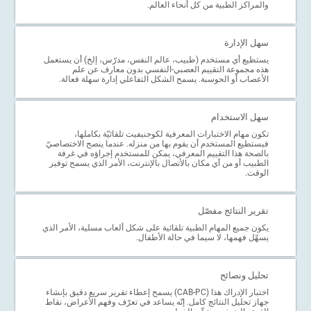
والمراكز الطبية من كل أنحاء العالم.
سهل الإدارة
يستطيع أي مستخدم (طبيب، عالم النفس، مدرّس، إلخ) أن يستعمل
هذه مجموعة التقييم العصبي-النفسي بدون معارف عن علم
الأعصاب أو الحوسبة. يسمح الشكل التفاعلي إدارة سهلة فعالة.
سهل الاستخدام
تكون مهام الاختبارات المعرفية لكوجنيفيت تلقائيّة بكاملها،
فيستطيع المستخدم أن يقوم بها من منزله. عندما ينصح الاختصاصيّ
بالصحة هذا التقييم المعرفي، يمكن للمستخدم إجراؤه في غرفة
الطبيب أو من أي مكان بالأتصال بالإنترنت، الأمر الذي يسمح توفير
الوقت.
تقرير النتائج مفصّل
يكون جميع المهام الطبية تلقائية على شكل ألعاب مسلية، الأمر الذي
يسهّل فهمها، لا سيما في حالة الأطفال.
تحليل ونصائح
اختبار الإدراك هذا (CAB-PC) يسمح إعطاء تقرير سريع دقيق بإنشاء
جهاز تحليل النتائج كامل. إنّه يساعد في تعرّف وفهم الأعراض، نقاط