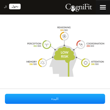
دخول
ال
البدء