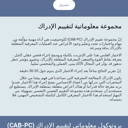
تحميل
مجموعة معلوماتية لتقييم الإدراك
إنّ مجموعة تقييم الإدراك (CAB-PC) لكوجنيفيت هي أداة مهنية مؤلّفة من
مهام واختبارات تحدد وتقيّم وجود الأعراض عند العمليات المعرفية المتعلّقة
بالإدراك بدقة وسرعة.
الاختبار العلمي هذا على الإنترنت بكامله ويسمح إجراء فحص عقلي كامل،
معرفة نقاط القوة والضعف المعرفية المتعلّقة بالإدراك، وتقييم مؤشر خطر
تدهور قد يؤثّر في المجال الأكاديمي، العملي والشخصي سلبياً.
.إنّ تقرير النتائج متاحاً بعد إجراء الاختبار الذي يدوم حول 20-30 دقيقة.
يكون الإدراك المعالجة المعرفية التي تساعدنا في فهم بيئتنا من خلال
المحفزات التي ندركها من أعضاء الإحساس. ننصح إجراء هذا الاختبار عندما
نريد معرفة حالة قدراتنا أو هناك أعراض متعلّقة بمنطقة الإدراك. يستطيع أي
مستخدم أن يستخدم هذه مجموعة التقييم العصبي-النفسي بسهولة. من
المهمّ استخدام هذا الاختبار المعرفي الكامل كتكملة التشخيص المهني، فلا
يستبدله.
بروتوكول معلوماتي لتقييم الإدراك (CAB-PC)