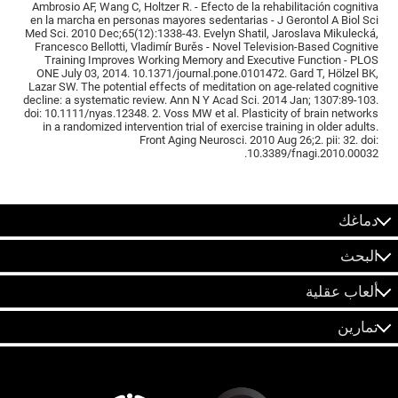
Ambrosio AF, Wang C, Holtzer R. - Efecto de la rehabilitación cognitiva
en la marcha en personas mayores sedentarias - J Gerontol A Biol Sci
Med Sci. 2010 Dec;65(12):1338-43. Evelyn Shatil, Jaroslava Mikulecká,
Francesco Bellotti, Vladimír Burěs - Novel Television-Based Cognitive
Training Improves Working Memory and Executive Function - PLOS
ONE July 03, 2014. 10.1371/journal.pone.0101472. Gard T, Hölzel BK,
Lazar SW. The potential effects of meditation on age-related cognitive
decline: a systematic review. Ann N Y Acad Sci. 2014 Jan; 1307:89-103.
doi: 10.1111/nyas.12348. 2. Voss MW et al. Plasticity of brain networks
in a randomized intervention trial of exercise training in older adults.
Front Aging Neurosci. 2010 Aug 26;2. pii: 32. doi:
10.3389/fnagi.2010.00032.
دماغك
البحث
ألعاب عقلية
تمارين