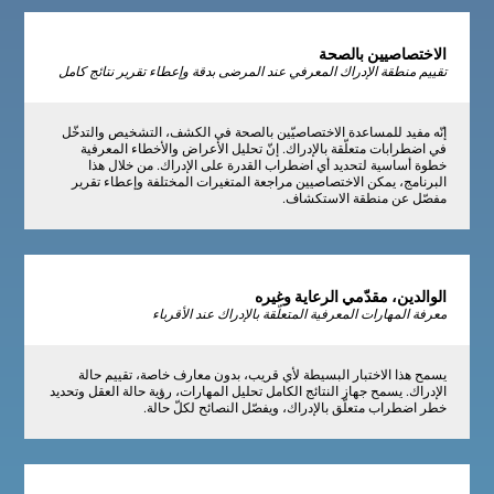
الاختصاصيين بالصحة
تقييم منطقة الإدراك المعرفي عند المرضى بدقة وإعطاء تقرير نتائج كامل
إنّه مفيد للمساعدة الاختصاصيّين بالصحة في الكشف، التشخيص والتدخّل
في اضطرابات متعلّقة بالإدراك. إنّ تحليل الأعراض والأخطاء المعرفية
خطوة أساسية لتحديد أي اضطراب القدرة على الإدراك. من خلال هذا
البرنامج، يمكن الاختصاصيين مراجعة المتغيرات المختلفة وإعطاء تقرير
مفصّل عن منطقة الاستكشاف.
الوالدين، مقدّمي الرعاية وغيره
معرفة المهارات المعرفية المتعلّقة بالإدراك عند الأقرباء
يسمح هذا الاختبار البسيطة لأي قريب، بدون معارف خاصة، تقييم حالة
الإدراك. يسمح جهاز النتائج الكامل تحليل المهارات، رؤية حالة العقل وتحديد
خطر اضطراب متعلّق بالإدراك، ويفصّل النصائح لكلّ حالة.