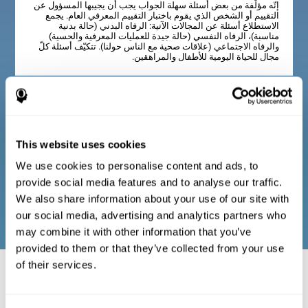
إنّه مؤلّفة من بعض أسئلة سهلة الجواب يجب أن يجيبها المسؤول عن
التقييم أو الشخص الذي يقوم باختبار التقييم المعرفي العام. يجمع
الاستطلاع أسئلة عن المجالات الآتية: الرفاه البدني (حالة بدنية
مناسبة)، الرفاه النفسي (حالة جيدة للعمليات المعرفية والحسية)
والرفاه الاجتماعي (علاقات صحية مع الناس حولنا). تتكيّف أسئلة كلّ
مجال للحياة اليومية للأطفال والمراهقين.
الاستطلاع للبالغين والكبار
This website uses cookies
إنّه مؤلّف من بعض أسئلة سهلة الجواب يجب أن يجيبها المسؤول عن
We use cookies to personalise content and ads, to
التقييم أو الشخص الذي يقوم باختيار التقييم المعرفي العام. يجمع
الاستطلاع أسئلة عن الرفاه البدين أو العلاقات الاجتماعية. تتكيّف
provide social media features and to analyse our traffic.
الأسئلة لأنشطة البالغين والكبار.
We also share information about your use of our site with
our social media, advertising and analytics partners who
may combine it with other information that you’ve
provided to them or that they’ve collected from your use
of their services.
الجوانب العصبية-النفسية المقيمة: القدرات
والمناطق المعرفية