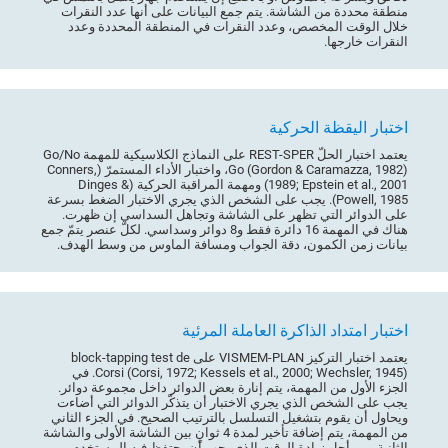
منطقة محددة من الشاشة. يتم جمع البيانات على أنها عدد النقرات
خلال الوقت المخصص، وعدد النقرات في المنطقة المحددة وعدد
النقرات خارجها.
اختبار اليقظة الحركية
يعتمد اختبار الحلّ REST-SPER على النماذج الكلاسيكية للمهمة Go/No
Go (Gordon & Caramazza, 1982)، واختبار الأداء المستمرّ (Conners,
1989; Epstein et al., 2001) ومهمة المراقبة الحركية (Dinges &
Powell, 1985). يجب على الشخص الذي يجري الاختبار الضغط بسرعة
على الدوائر التي تظهر على الشاشة وتجاهل السداسي إن ظهرت.
هناك في المهمة 16 دائرة فقط و8 دوائر وسداسي. لكلّ عنصر يتمّ جمع
بيانات زمن الكمون، دقة الجواب ومسافة الماوس من وسط الهدف.
اختبار امتداد الذاكرة العاملة المرئية
يعتمد اختبار التركيز VISMEM-PLAN على block-tapping test de
Corsi (Corsi, 1972; Kessels et al., 2000; Wechsler, 1945). في
الجزء الأول من المهمة، يتم إنارة بعض الدوائر داخل مجموعة دوائر.
يجب على الشخص الذي يجري الاختبار أن يتذكّر الدوائر التي أضاءت
ويحاول أن يقوم بتشغيل التسلسل بالترتيب الصحيح. في الجزء الثاني
من المهمة، يتم إضافة تأخير لمدة 4 ثوانٍ بين الشاشة الأولى والشاشة
الثانية، من أجل زيادة الوقت الذي يجب أن يحتفظ فيه المستخدم