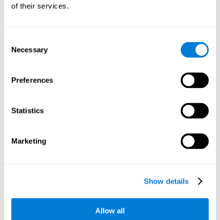
of their services.
Consent
Necessary
Selection
Preferences
تأثيرات التدريب بالكمبيوتر في الوظائف التنفيذية
والأداء الأكاديمي عند الأطفال
Statistics
Conesa, P. J., & Duñabeitia, J. A. (2021). Effects of computer-
based training on children’s executive functions and academic
Marketing
achievement. The Journal of Educational Research, 1–10.
https://doi.org/10.1080/00220671.2021.1998881
رؤية المقال الكامل على PubMed
Show details
Allow all