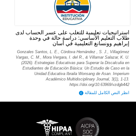
استراتيجيات تعليمية للتغلب على عسر الحساب لدى
طلاب التعليم الأساسي: دراسة حالة في وحدة
إبراهيم وونسانغ التعليمية في أسان
Gonzales Santos, L. E., Córdova Hernández , S. J., Villagómez
Vargas, C. M., Mora Vergara, I. del R., & Villamar Salazar, K. U.
(2026). Estrategias Educativas para Superar la Discalculia en
Estudiantes de Educación Básica: Un Estudio de Caso en la
Unidad Educativa Ibraila Wonsang de Asan. Imperium
Académico Multidisciplinary Journal, 3(1), 1-13.
https://doi.org/10.63969/vzdgb442
انظر النص الكامل للمقالة