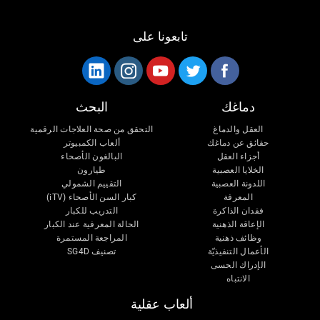
تابعونا على
دماغك
البحث
العقل والدماغ
التحقق من صحة العلاجات الرقمية
حقائق عن دماغك
ألعاب الكمبيوتر
أجزاء العقل
البالغون الأصحاء
الخلايا العصبية
طيارون
اللدونة العصبية
التقييم الشمولي
المعرفة
كبار السن الأصحاء (iTV)
فقدان الذاكرة
التدريب للكبار
الإعاقة الذهنية
الحالة المعرفية عند الكبار
وظائف ذهنية
المراجعة المستمرة
الأعمال التنفيذيّة
تصنيف SG4D
الإدراك الحسى
الانتباه
ألعاب عقلية