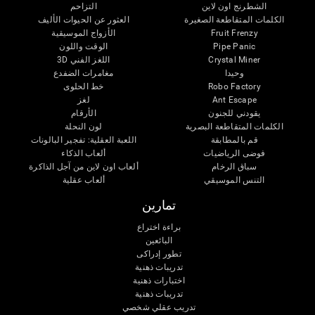
الشطرنج اون لاين
التزاحم
الكلمات المتقاطعة الصغيرة
العثور عن الحيوات الأليف
الأزواج الموسيقية
Fruit Frenzy
الوقت واللون
Pipe Panic
اللغز الفني 3D
Crystal Miner
وحيدا
مغامرات الضفدع
خط الحلوى
Robo Factory
لغز
Ant Escape
يقودني للجنون
الأرقام
الكلمات المتقاطعة البصرية
لون النحلة
قم بالمطابقة
اللعبة العقلية: تفجير البالونات
فوضى الرياضيات
ألعاب الذكاء
سباق الرخام
ألعاب اون لاين من آجل الذاكرة
التنس الموسيقي
ألعاب عقلية
تمارين
براءة اختراع
البائعين
تطور إدراكى
تدريبات ذهنية
اختبارات ذهنية
تدريبات ذهنية
تدريب عقلي شخصي