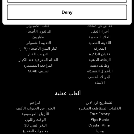
دماغك
البحث
Deny
العقل والدماغ
التحقق من صحة العلاجات الرقمية
حقائق عن دماغك
ألعاب الكمبيوتر
أجزاء العقل
البالغون الأصحاء
الخلايا العصبية
طيارون
اللدونة العصبية
التقييم الشمولي
المعرفة
كبار السن الأصحاء (iTV)
فقدان الذاكرة
التدريب للكبار
الإعاقة الذهنية
الحالة المعرفية عند الكبار
وظائف ذهنية
المراجعة المستمرة
الأعمال التنفيذيّة
تصنيف SG4D
الإدراك الحسى
الانتباه
ألعاب عقلية
الشطرنج اون لاين
التزاحم
الكلمات المتقاطعة الصغيرة
العثور عن الحيوات الأليف
Fruit Frenzy
الأزواج الموسيقية
Pipe Panic
الوقت واللون
Crystal Miner
اللغز الفني 3D
وحيدا
مغامرات الضفدع