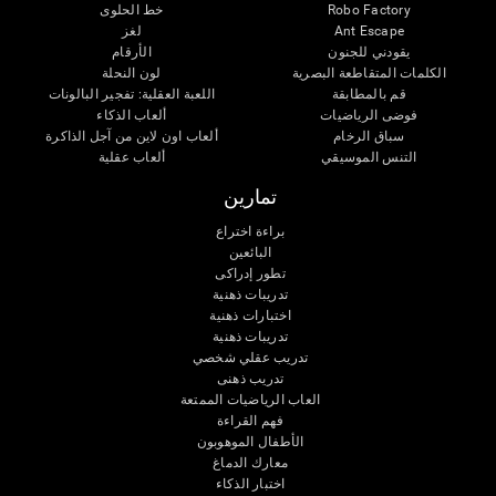
Robo Factory
خط الحلوى
Ant Escape
لغز
يقودني للجنون
الأرقام
الكلمات المتقاطعة البصرية
لون النحلة
قم بالمطابقة
اللعبة العقلية: تفجير البالونات
فوضى الرياضيات
ألعاب الذكاء
سباق الرخام
ألعاب اون لاين من آجل الذاكرة
التنس الموسيقي
ألعاب عقلية
تمارين
براءة اختراع
البائعين
تطور إدراكى
تدريبات ذهنية
اختبارات ذهنية
تدريبات ذهنية
تدريب عقلي شخصي
تدريب ذهنى
العاب الرياضيات الممتعة
فهم القراءة
الأطفال الموهوبون
معارك الدماغ
اختبار الذكاء