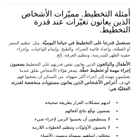
أمثلة التخطيط. مميّزات الأشخاص
الذين يعانون تغيّرات عند قدرة
التخطيط.
نستعمل قدرتنا على التخطيط في حياتنا اليوميّة
، مثل: تنظيم السفر
أو العطلة، وإعداد قائمة الشراء، والطبخ، وإتمام الواجبات، وإجراء
حقيبة الظهر للمدرسة، وتنظيم الغرفة، إلخ.
الأطفال والبالغون
الذين يعانون نقص قدرتهم على التخطيط
يصعبون
إجراء مهمة أو تخطيط خطّة.
يشعر هؤلاء الأشخاص بقلق عندما
يقسّمون مهمة إلى أجزاء أكثر سهولة. من الممكن أن يصعبوا فهم
الهدف.
أعراض الأشخاص الذين يعانون مستويات منخفضة لقدرته
العقليّة هي:
لديهم مشكلات القرار بطريقة صحيحة
يصعبون توقّع نتائج أفعالهم
لا يستطيعون أن يحسبوا الزمن لإجراء شيء
لا يحسنون الأولويّات وتنظيم الخطوات اللازمة
يتحوّلون انتباههم بسهولة وينسون الأشياء