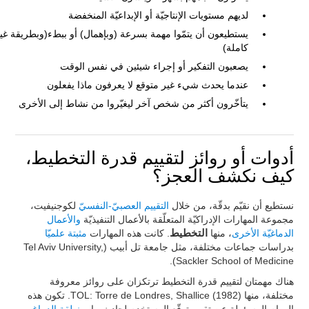
لديهم مستويات الإنتاجيّة أو الإبداعيّة المنخفضة
يستطيعون أن يتمّوا مهمة بسرعة (وبإهمال) أو ببطء(وبطريقة غي
كاملة)
يصعبون التفكير أو إجراء شيئين في نفس الوقت
عندما يحدث شيء غير متوقع لا يعرفون ماذا يفعلون
يتأخّرون أكثر من شخص آخر ليغيّروا من نشاط إلى الأخرى
أدوات أو روائز لتقييم قدرة التخطيط،
كيف نكشف العجز؟
نستطيع أن نقيّم بدقّة، من خلال
التقييم العصبيّ-النفسيّ
لكوجنيفيت،
مجموعة المهارات الإدراكيّة المتعلّقة بالأعمال التنفيذيّة
والأعمال
الدماغيّة الأخرى
، منها
التخطيط
. كانت هذه المهارات
مثبتة علميّا
بدراسات جماعات مختلفة، مثل جامعة تل أبيب (Tel Aviv University,
Sackler School of Medicine).
هناك مهمتان لتقييم قدرة التخطيط ترتكزان على روائز معروفة
مختلفة، منها TOL: Torre de Londres, Shallice (1982). تكون هذه