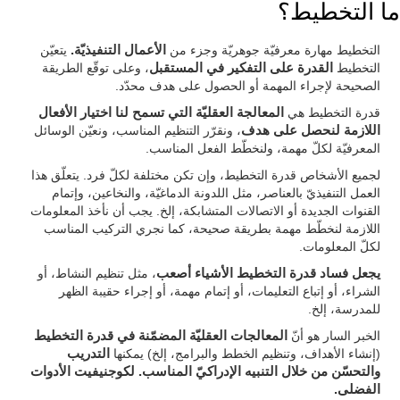
ما التخطيط؟
التخطيط مهارة معرفيّة جوهريّة وجزء من
الأعمال التنفيذيّة.
يتعيّن
التخطيط
القدرة على التفكير في المستقبل
، وعلى توقّع الطريقة
الصحيحة لإجراء المهمة أو الحصول على هدف محدّد.
قدرة التخطيط هي
المعالجة العقليّة التي تسمح لنا اختيار الأفعال
اللازمة لنحصل على هدف
، ونقرّر التنظيم المناسب، ونعيّن الوسائل
المعرفيّة لكلّ مهمة، ولنخطّط الفعل المناسب.
لجميع الأشخاص قدرة التخطيط، وإن تكن مختلفة لكلّ فرد. يتعلّق هذا
العمل التنفيذيّ بالعناصر، مثل اللدونة الدماغيّة، والنخاعين، وإتمام
القنوات الجديدة أو الاتصالات المتشابكة، إلخ. يجب أن نأخذ المعلومات
اللازمة لنخطّط مهمة بطريقة صحيحة، كما نجري التركيب المناسب
لكلّ المعلومات.
يجعل فساد قدرة التخطيط الأشياء أصعب
، مثل تنظيم النشاط، أو
الشراء، أو إتباع التعليمات، أو إتمام مهمة، أو إجراء حقيبة الظهر
للمدرسة، إلخ.
الخبر السار هو أنّ
المعالجات العقليّة المضمّنة في قدرة التخطيط
(إنشاء الأهداف، وتنظيم الخطط والبرامج، إلخ) يمكنها
التدريب
والتحسّن من خلال التنبيه الإدراكيّ المناسب. لكوجنيفيت الأدوات
الفضلى.