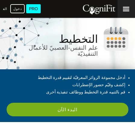
PRO
دخول
العرب
التخطيط
علم النفس-العصبيّ للأعمال
التنفيذيّة
أدخل مجموعة الروائز المعرفيّة لتقييم قدرة التخطيط
إكشف وقيّم حضور الإضطرابات
قم بالتنبيه قدرة التخطيط ووظائف تنفيذية أخرى
البدء الآن