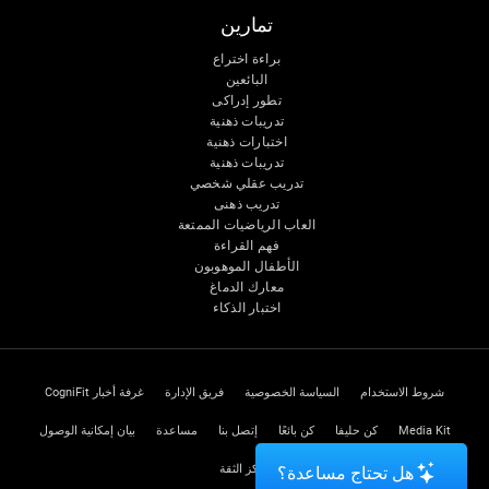
تمارين
براءة اختراع
البائعين
تطور إدراكى
تدريبات ذهنية
اختبارات ذهنية
تدريبات ذهنية
تدريب عقلي شخصي
تدريب ذهنى
العاب الرياضيات الممتعة
فهم القراءة
الأطفال الموهوبون
معارك الدماغ
اختبار الذكاء
شروط الاستخدام
السياسة الخصوصية
فريق الإدارة
غرفة أخبار CogniFit
Media Kit
كن حليفا
كن بائعًا
إتصل بنا
مساعدة
بيان إمكانية الوصول
مركز الثقة
هل تحتاج مساعدة؟