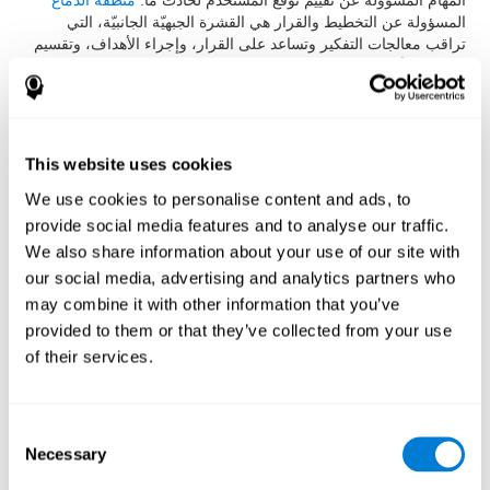
المهام المسؤولة عن تقييم توقّع المستخدم لحادث ما.
منطقة الدماغ
المسؤولة عن التخطيط والقرار هي القشرة الجبهيّة الجانبيّة، التي
تراقب معالجات التفكير وتساعد على القرار، وإجراء الأهداف، وتقسيم
الوقت
والأفعال المعرفيّة
، والتنظيم. يسمح تقييم هذه المناطق المعرفيّة
تكميم الأوجه المهمّة لقدرة تخطيط الأهداف للفرد. نقيّم بهذه المهام
أيضا الإدراك المكانيّ، والذاكرة البصريّة قصيرة المدى والمراجعة
البصريّة.
This website uses cookies
يرتكز رائز التركّز
VISMEM-PLAN
على رائز الأرقام المباشرة وغير
مباشرة ل(Wechsler Memory Scale (WMS، وعلى (Memory
We use cookies to personalise content and ads, to
Malingering (TOMM وعلى (Torre de Londres (TOL. تقييم هذه
provide social media features and to analyse our traffic.
الروائز مهارات إدراكيّة مضمّنة في الأعمال التنفيذيّة. تسمح هذه المهمة
We also share information about your use of our site with
مراجعة معرفيّة أساسيّة لقدرة التنظيم، والتركيب، والانتباه، وتنظيم
النشاطات التي يقوم بها الفرد.
our social media, advertising and analytics partners who
may combine it with other information that you’ve
يرتكز رائز التخطيط
VIPER-PLAN
على رائز (Torre de Londres
(TOL وعلى Hooper Visual Organisation Task (VOT) 1983. تساعد
provided to them or that they’ve collected from your use
هذه الروائز الاختصاصيّ على تكميم قدرة التنظيم والتخطيط للفرد.
of their services.
كيف نستعيد أو نحسّن قدرة التخطيط
Consent
أو الأعمال التنفيذيّة الأخرى؟
Necessary
Selection
من الممكن أن ندرّب ونتعلّم ونحسّن أعمالنا التنفيذيّة، مثل التخطيط،