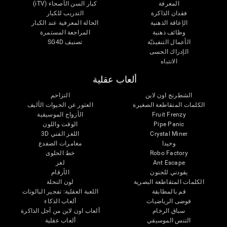
المعرفة
كبار السن الأصحاء (iTV)
فقدان الذاكرة
التدريب للكبار
الإعاقة الذهنية
الحالة المعرفية عند الكبار
وظائف ذهنية
المراجعة المستمرة
الأعمال التنفيذيّة
تصنيف SG4D
الإدراك الحسى
الانتباه
ألعاب عقلية
الشطرنج اون لاين
التزاحم
الكلمات المتقاطعة الصغيرة
العثور عن الحيوات الأليف
Fruit Frenzy
الأزواج الموسيقية
Pipe Panic
الوقت واللون
Crystal Miner
اللغز الفني 3D
وحيدا
مغامرات الضفدع
Robo Factory
خط الحلوى
Ant Escape
لغز
يقودني للجنون
الأرقام
الكلمات المتقاطعة البصرية
لون النحلة
قم بالمطابقة
اللعبة العقلية: تفجير البالونات
فوضى الرياضيات
ألعاب الذكاء
سباق الرخام
ألعاب اون لاين من آجل الذاكرة
التنس الموسيقي
ألعاب عقلية