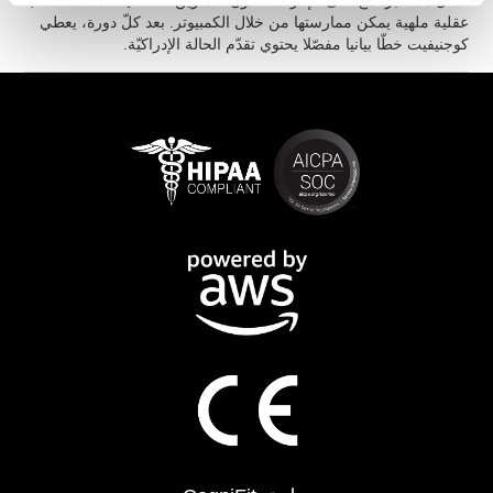
أدخل هذا البرنامج على الإنترنت. تكون التمارين التفاعليّة المختلفة ألعاباً
عقلية ملهية يمكن ممارستها من خلال الكمبيوتر. بعد كلّ دورة، يعطي
كوجنيفيت خطّا بيانيا مفصّلا يحتوي تقدّم الحالة الإدراكيّة.