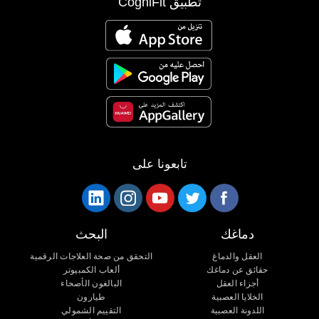
تطبيق CogniFit
تابعونا على
دماغك
البحث
العقل والدماغ
التحقق من صحة العلاجات الرقمية
حقائق عن دماغك
ألعاب الكمبيوتر
أجزاء العقل
البالغون الأصحاء
الخلايا العصبية
طيارون
اللدونة العصبية
التقييم الشمولي