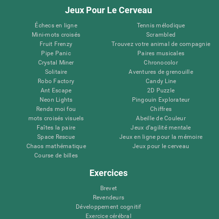
Jeux Pour Le Cerveau
Échecs en ligne
Tennis mélodique
Mini-mots croisés
Scrambled
Fruit Frenzy
Trouvez votre animal de compagnie
Pipe Panic
Paires musicales
Crystal Miner
Chronocolor
Solitaire
Aventures de grenouille
Robo Factory
Candy Line
Ant Escape
2D Puzzle
Neon Lights
Pingouin Explorateur
Rends moi fou
Chiffres
mots croisés visuels
Abeille de Couleur
Faîtes la paire
Jeux d'agilité mentale
Space Rescue
Jeux en ligne pour la mémoire
Chaos mathématique
Jeux pour le cerveau
Course de billes
Exercices
Brevet
Revendeurs
Développement cognitif
Exercice cérébral