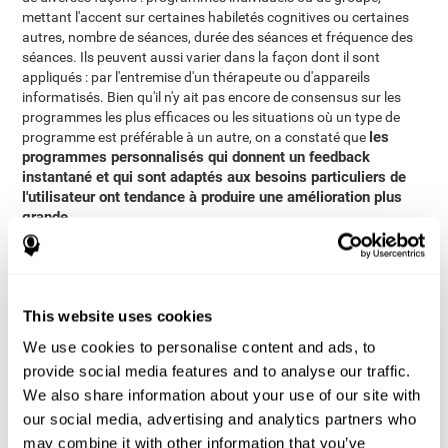
mettant l'accent sur certaines habiletés cognitives ou certaines
autres, nombre de séances, durée des séances et fréquence des
séances. Ils peuvent aussi varier dans la façon dont il sont
appliqués : par l'entremise d'un thérapeute ou d'appareils
informatisés. Bien qu'il n'y ait pas encore de consensus sur les
programmes les plus efficaces ou les situations où un type de
les
programme est préférable à un autre, on a constaté que
programmes personnalisés qui donnent un feedback
instantané et qui sont adaptés aux besoins particuliers de
l'utilisateur ont tendance à produire une amélioration plus
grande
.
Pour autant, l'objectif de cette étude est de déterminer si les
avantages de l'entraînement cognitif informatisé personnalisé
sont supérieurs à ceux des jeux vidéo conventionnels.
This website uses cookies
Méthodologie
We use cookies to personalise content and ads, to
Participants
provide social media features and to analyse our traffic.
adultes de plus de 50 ans
We also share information about your use of our site with
Les
qui fréquentaient l'ambulatoire
du Département de neurologie du Centre médical Sourasky de Tel-
our social media, advertising and analytics partners who
critères d'inclusion
Aviv ont été invités à participer. Les
étaient
may combine it with other information that you’ve