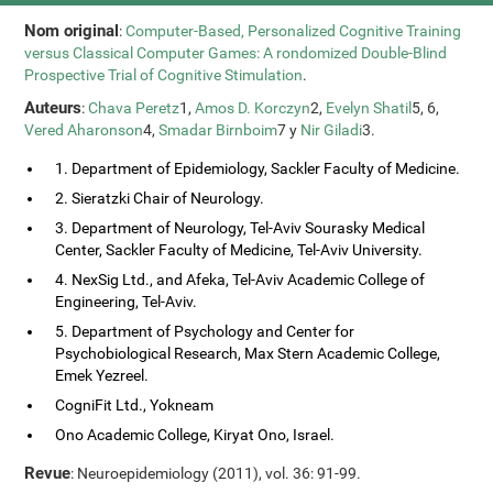
Nom original
:
Computer-Based, Personalized Cognitive Training
versus Classical Computer Games: A rondomized Double-Blind
Prospective Trial of Cognitive Stimulation
.
Auteurs
:
Chava Peretz
1,
Amos D. Korczyn
2,
Evelyn Shatil
5, 6,
Vered Aharonson
4,
Smadar Birnboim
7 y
Nir Giladi
3.
1. Department of Epidemiology, Sackler Faculty of Medicine.
2. Sieratzki Chair of Neurology.
3. Department of Neurology, Tel-Aviv Sourasky Medical
Center, Sackler Faculty of Medicine, Tel-Aviv University.
4. NexSig Ltd., and Afeka, Tel-Aviv Academic College of
Engineering, Tel-Aviv.
5. Department of Psychology and Center for
Psychobiological Research, Max Stern Academic College,
Emek Yezreel.
CogniFit Ltd., Yokneam
Ono Academic College, Kiryat Ono, Israel.
Revue
: Neuroepidemiology (2011), vol. 36: 91-99.