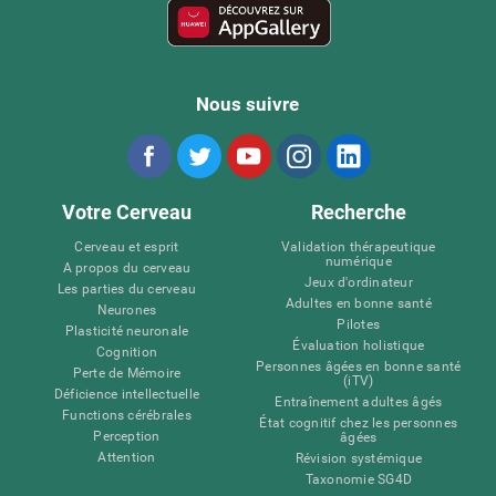
Nous suivre
Votre Cerveau
Recherche
Cerveau et esprit
Validation thérapeutique
numérique
A propos du cerveau
Jeux d'ordinateur
Les parties du cerveau
Adultes en bonne santé
Neurones
Pilotes
Plasticité neuronale
Évaluation holistique
Cognition
Personnes âgées en bonne santé
Perte de Mémoire
(iTV)
Déficience intellectuelle
Entraînement adultes âgés
Functions cérébrales
État cognitif chez les personnes
Perception
âgées
Attention
Révision systémique
Taxonomie SG4D