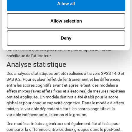
Allow all
d'ordinateur
Pour ce groupe, douze jeux informatiques classiques ont été
a essayé de ressembler dans ses
utilisés. L'intervention
Allow selection
modalités à celle du groupe qui utilisait CogniFit
. Les
participants de ce groupe ont également effectué une évaluation
Deny
initiale de base et 24 séances, chacune avec 3 tâches différentes
de durée et de conception graphique similaires. La principale
différence est que ces jeux n'étaient pas adaptés au niveau
spécifique de l'utilisateur.
Analyse statistique
Des analyses statistiques ont été réalisées à travers SPSS 14.0 et
SAS 9.2. Pour évaluer l'effet de l'entraînement et les différences
entre les scores cognitifs avant et après le test, des modèles à
effets mixtes (avec effets fixes et aléatoires) de mesures répétées
ont été appliqués. Un modèle distinct a été établi pour le score
global et pour chaque capacité cognitive. Dans le modèle à effets
mixtes, la variable dépendante était les scores cognitifs et la
variable indépendante, le temps et le groupe.
Des modèles linéaires généraux ont également été utilisés pour
comparer la différence entre les deux groupes dans le post-test.