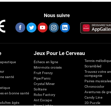
Nous suivre
e
Jeux Pour Le Cerveau
Tennis mélodiqu
rapeutique
Échecs en ligne
Scrambled
Mini-mots croisés
eur
Trouvez votre an
Fruit Frenzy
compagnie
nne santé
Pipe Panic
Paires musicale
Crystal Miner
Chronocolor
istique
Solitaire
Aventures de gre
es en bonne santé
Robo Factory
Candy Line
Ant Escape
adultes âgés
2D Puzzle
Neon Lights
chez les personnes
Pingouin Explor