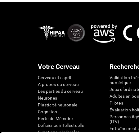
Votre Cerveau
Recherch
Cerveau et esprit
Validation thé
numérique
A propos du cerveau
Jeux d'ordinat
Les parties du cerveau
Adultes en bo
Neurones
Pilotes
Plasticité neuronale
Évaluation hol
Cognition
Personnes âgé
Perte de Mémoire
(iTV)
Déficience intellectuelle
Entraînement 
Functions cérébrales
État cognitif 