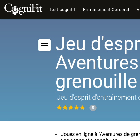
Test cognitif
Entrainement Cerebral
V
Jeu d'espri
Aventures
grenouille
Jeu d'esprit d'entraînement 
5
Jouez en ligne à "Aventures de gren