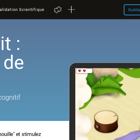
alidation Scientifique
Outil
t :
 de
cognitif
ouille" et stimulez