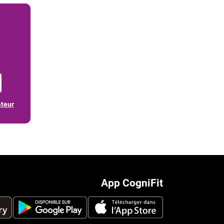
ateur
App CogniFit