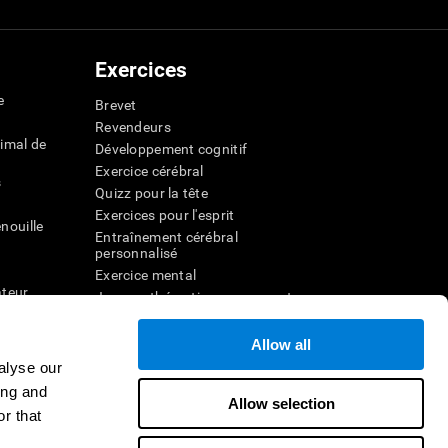
Exercices
e
Brevet
Revendeurs
imal de
Développement cognitif
Exercice cérébral
s
Quizz pour la tête
Exercices pour l'esprit
nouille
Entraînement cérébral
personnalisé
Exercice mental
ateur
Jeux mathématiques amusants
Compréhension de lecture
ur
Enfants surdoués
Allow all
entale
Batailles cérébrales
alyse our
r la
Test de QI
ing and
Allow selection
r that
veau