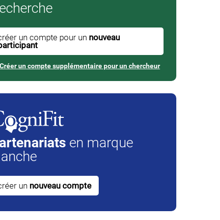
echerche
créer un compte pour un
nouveau
participant
Créer un compte supplémentaire pour un chercheur
artenariats
en marque
lanche
créer un
nouveau compte