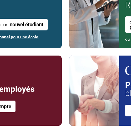
R
ur un
nouvel étudiant
onnel pour une école
ou
P
 employés
b
ompte