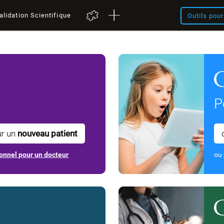
alidation Scientifique
Outils pou
P
ur un
nouveau patient
onnel pour un docteur
ou