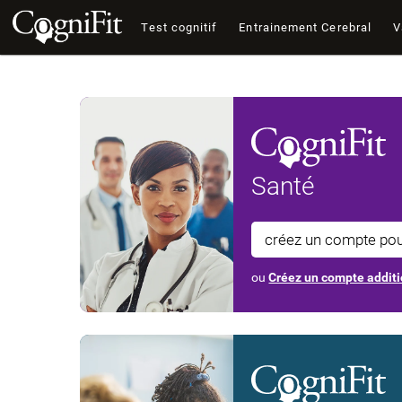
Test cognitif
Entrainement Cerebral
V
Santé
créez un compte po
ou
Créez un compte additi