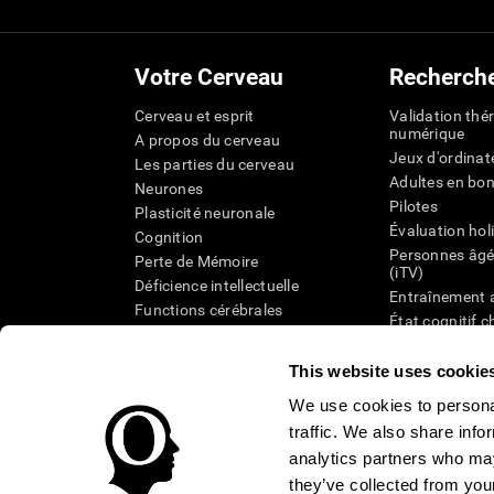
Votre Cerveau
Recherch
Cerveau et esprit
Validation thé
numérique
A propos du cerveau
Jeux d'ordinat
Les parties du cerveau
Adultes en bo
Neurones
Pilotes
Plasticité neuronale
Évaluation hol
Cognition
Personnes âgé
Perte de Mémoire
(iTV)
Déficience intellectuelle
Entraînement 
Functions cérébrales
État cognitif 
Perception
âgées
Attention
Révision syst
This website uses cookie
Taxonomie SG
We use cookies to personal
traffic. We also share info
analytics partners who may
they’ve collected from your