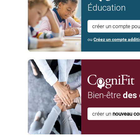
Éducation
créer un compte po
ou
Créez un compte additi
Bien-être
des
créer un
nouveau c