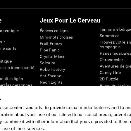
e
Jeux Pour Le Cerveau
Tennis mélodiqu
rapeutique
Échecs en ligne
Scrambled
Mini-mots croisés
eur
Trouvez votre an
Fruit Frenzy
compagnie
nne santé
Pipe Panic
Paires musicale
Crystal Miner
Chronocolor
istique
Solitaire
Aventures de gre
es en bonne santé
Robo Factory
Candy Line
Ant Escape
adultes âgés
2D Puzzle
Neon Lights
chez les personnes
Pingouin Explor
Rends moi fou
Chiffres
mots croisés visuels
émique
s
Abeille de Coule
Faîtes la paire
4D
Jeux d'agilité m
ise content and ads, to provide social media features and to an
Space Rescue
Jeux en ligne pou
Chaos mathématique
rmation about your use of our site with our social media, advertis
mémoire
Course de billes
 combine it with other information that you’ve provided to them o
Jeux pour le cer
 use of their services.