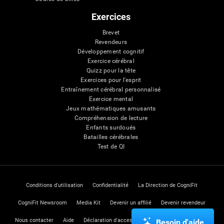
Exercices
Brevet
Revendeurs
Développement cognitif
Exercice cérébral
Quizz pour la tête
Exercices pour l'esprit
Entraînement cérébral personnalisé
Exercice mental
Jeux mathématiques amusants
Compréhension de lecture
Enfants surdoués
Batailles cérébrales
Test de QI
Conditions d'utilisation
Confidentialité
La Direction de CogniFit
CogniFit Newsroom
Media Kit
Devenir un affilié
Devenir revendeur
Nous contacter
Aide
Déclaration d'accessibilité
Centre de Confiance
Besoin d'aide