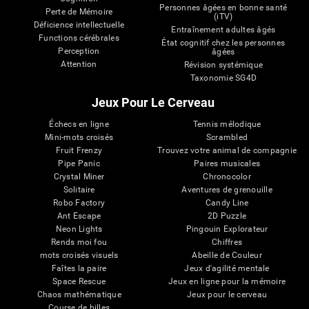
Personnes âgées en bonne santé
Perte de Mémoire
(iTV)
Déficience intellectuelle
Entraînement adultes âgés
Functions cérébrales
État cognitif chez les personnes
Perception
âgées
Attention
Révision systémique
Taxonomie SG4D
Jeux Pour Le Cerveau
Échecs en ligne
Tennis mélodique
Mini-mots croisés
Scrambled
Fruit Frenzy
Trouvez votre animal de compagnie
Pipe Panic
Paires musicales
Crystal Miner
Chronocolor
Solitaire
Aventures de grenouille
Robo Factory
Candy Line
Ant Escape
2D Puzzle
Neon Lights
Pingouin Explorateur
Rends moi fou
Chiffres
mots croisés visuels
Abeille de Couleur
Faîtes la paire
Jeux d'agilité mentale
Space Rescue
Jeux en ligne pour la mémoire
Chaos mathématique
Jeux pour le cerveau
Course de billes