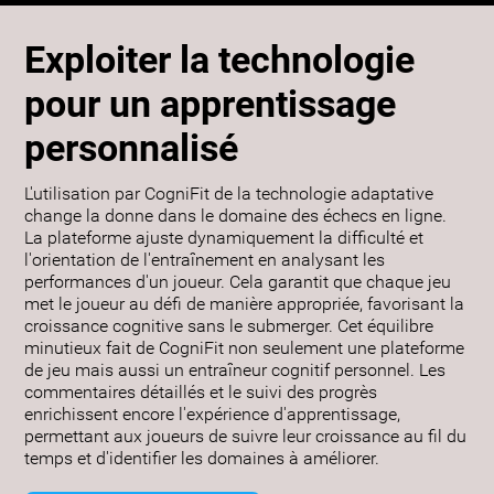
Exploiter la technologie
pour un apprentissage
personnalisé
L'utilisation par CogniFit de la technologie adaptative
change la donne dans le domaine des échecs en ligne.
La plateforme ajuste dynamiquement la difficulté et
l'orientation de l'entraînement en analysant les
performances d'un joueur. Cela garantit que chaque jeu
met le joueur au défi de manière appropriée, favorisant la
croissance cognitive sans le submerger. Cet équilibre
minutieux fait de CogniFit non seulement une plateforme
de jeu mais aussi un entraîneur cognitif personnel. Les
commentaires détaillés et le suivi des progrès
enrichissent encore l'expérience d'apprentissage,
permettant aux joueurs de suivre leur croissance au fil du
temps et d'identifier les domaines à améliorer.