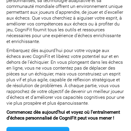
personnalisés, sa technologie adaptative et sa
communauté mondiale offrent un environnement unique
permettant aux joueurs d'apprendre, de jouer et d'exceller
aux échecs. Que vous cherchiez à aiguiser votre esprit, à
améliorer vos compétences aux échecs ou à profiter du
jeu, CogniFit fournit tous les outils et ressources
nécessaires pour une expérience d'échecs enrichissante
et enrichissante.
Embarquez dès aujourd'hui pour votre voyage aux
échecs avec CogniFit et libérez votre potentiel sur et en
dehors de l'échiquier. En vous plongeant dans les échecs
en ligne, vous ne vous contentez pas de déplacer des
pièces sur un échiquier, mais vous construisez un esprit
plus vif et plus agile, capable de réflexion stratégique et
de résolution de problèmes. À chaque partie, vous vous
rapprochez de votre objectif de devenir un meilleur joueur
d'échecs et d'améliorer vos capacités cognitives pour une
vie plus prospère et plus épanouissante.
Commencez dès aujourd'hui et voyez où l'entraînement
d'échecs personnalisé de CogniFit peut vous mener !