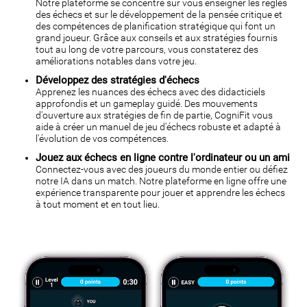
Notre plateforme se concentre sur vous enseigner les règles
des échecs et sur le développement de la pensée critique et
des compétences de planification stratégique qui font un
grand joueur. Grâce aux conseils et aux stratégies fournis
tout au long de votre parcours, vous constaterez des
améliorations notables dans votre jeu.
Développez des stratégies d'échecs
Apprenez les nuances des échecs avec des didacticiels
approfondis et un gameplay guidé. Des mouvements
d'ouverture aux stratégies de fin de partie, CogniFit vous
aide à créer un manuel de jeu d'échecs robuste et adapté à
l'évolution de vos compétences.
Jouez aux échecs en ligne contre l'ordinateur ou un ami
Connectez-vous avec des joueurs du monde entier ou défiez
notre IA dans un match. Notre plateforme en ligne offre une
expérience transparente pour jouer et apprendre les échecs
à tout moment et en tout lieu.