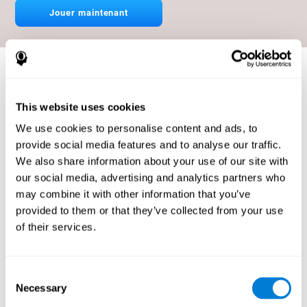
Jouer maintenant
This website uses cookies
We use cookies to personalise content and ads, to
provide social media features and to analyse our traffic.
We also share information about your use of our site with
our social media, advertising and analytics partners who
may combine it with other information that you’ve
provided to them or that they’ve collected from your use
Construire une
of their services.
communauté de
passionnés d’échecs
Consent
Necessary
Selection
Un autre avantage important de jouer aux échecs en