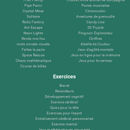
Pipe Panic
Paires musicales
Crystal Miner
Chronocolor
Solitaire
Aventures de grenouille
Robo Factory
Candy Line
Ant Escape
2D Puzzle
Neon Lights
Pingouin Explorateur
Rends moi fou
Chiffres
mots croisés visuels
Abeille de Couleur
Faîtes la paire
Jeux d'agilité mentale
Space Rescue
Jeux en ligne pour la mémoire
Chaos mathématique
Jeux pour le cerveau
Course de billes
Exercices
Brevet
Revendeurs
Développement cognitif
Exercice cérébral
Quizz pour la tête
Exercices pour l'esprit
Entraînement cérébral personnalisé
Exercice mental
Jeux mathématiques amusants