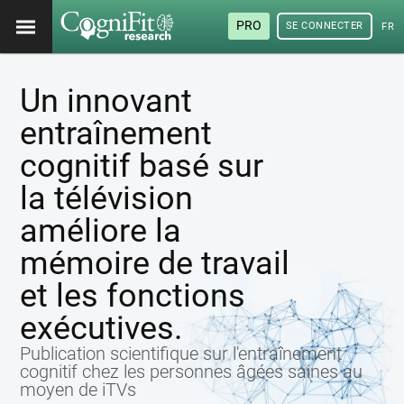
PRO
SE CONNECTER
FRA
Un innovant
entraînement
cognitif basé sur
la télévision
améliore la
mémoire de travail
et les fonctions
exécutives.
Publication scientifique sur l'entraînement
cognitif chez les personnes âgées saines au
moyen de iTVs