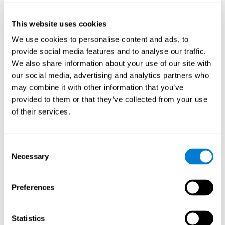
20 minutes chacune
. Chaque séance était composée de trois
activités distinctes. Avant et après l'entraînement, une évaluation
This website uses cookies
comparaisons
cognitive traditionnelle a été effectuée. Enfin, des
intra- et intergroupes ont été effectuées avec les données
We use cookies to personalise content and ads, to
pré-test et post-test
.
provide social media features and to analyse our traffic.
We also share information about your use of our site with
Une fois que la collecte des données de l'étude terminée, il est
possible de télécharger les résultats de chaque participant sur
our social media, advertising and analytics partners who
notre ordinateur pour les analyser.
may combine it with other information that you’ve
Intervention dans le groupe de
provided to them or that they’ve collected from your use
contrôle actif
of their services.
Les participants du groupe témoin ont du faire trois activités non
cognitives au cours de la même période. Les activités
consistaient à :
Consent
Necessary
Selection
Recomposer les histoires de famille à travers les étapes
pertinentes de la vie, comme les mariages, les naissances ou
les voyages.
Preferences
Digitaliser les photographies personnelles pour créer un
arbre généalogique.
Statistics
Exercices physiques basés sur le "Mind Jogging".