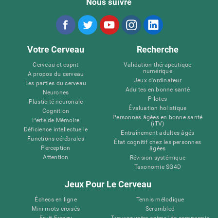
Nous suivre
Votre Cerveau
Recherche
Cerveau et esprit
Validation thérapeutique
numérique
A propos du cerveau
Jeux d'ordinateur
Les parties du cerveau
Adultes en bonne santé
Neurones
Pilotes
Plasticité neuronale
Évaluation holistique
Cognition
Personnes âgées en bonne santé
Perte de Mémoire
(iTV)
Déficience intellectuelle
Entraînement adultes âgés
Functions cérébrales
État cognitif chez les personnes
Perception
âgées
Attention
Révision systémique
Taxonomie SG4D
Jeux Pour Le Cerveau
Échecs en ligne
Tennis mélodique
Mini-mots croisés
Scrambled
Fruit Frenzy
Trouvez votre animal de compagnie