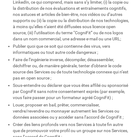
LinkedIn, ce qui comprend, mais sans s’y limiter, (i) la copie ou
la distribution de nos évaluations et entraînements cognitifs,
nos astuces et articles de bien-être, nos vidéos ou d’autres
supports ou (ii) la copie ou la distribution de nos technologies,
à moins qu’elles n’aient été diffusées sous licence open
source, (iii) l’utilisation du terme “CogniFit” ou de nos logos
dans un nom commercial, une adresse e-mail ou une URL;
Publier quoi que ce soit qui contienne des virus, vers
informatiques ou tout autre code dangereux ;
Faire de l’ingénierie inverse, décompiler, désassembler,
déchiffrer ou, de manière générale, tenter d’obtenir le code
source des Services ou de toute technologie connexe qui n’est
pas en open source ;
Sous-entendre ou déclarer que vous êtes affilié ou sponsorisé
par CogniFit sans notre consentement exprès (par exemple,
vous faire passer pour un formateur agréé CogniFit) ;
Louer, proposer en bail, prêter, commercialiser,
vendre/revendre ou monnayer autrement les Services ou
données associées ou y accéder sans l’accord de CogniFit ;
Créer des liens profonds vers nos Services à toute fin autre
que de promouvoir votre profil ou un groupe sur nos Services,
sans l’accord de CogniFit ;