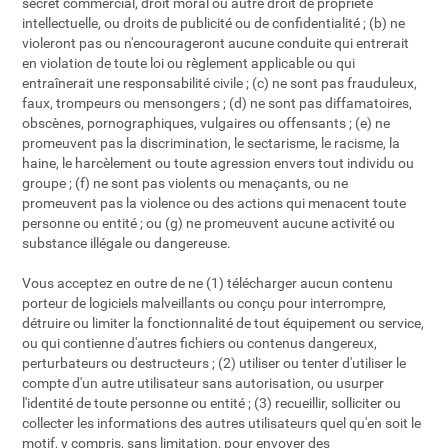
secret commercial, droit moral ou autre droit de propriété
intellectuelle, ou droits de publicité ou de confidentialité ; (b) ne
violeront pas ou n'encourageront aucune conduite qui entrerait
en violation de toute loi ou règlement applicable ou qui
entraînerait une responsabilité civile ; (c) ne sont pas frauduleux,
faux, trompeurs ou mensongers ; (d) ne sont pas diffamatoires,
obscènes, pornographiques, vulgaires ou offensants ; (e) ne
promeuvent pas la discrimination, le sectarisme, le racisme, la
haine, le harcèlement ou toute agression envers tout individu ou
groupe ; (f) ne sont pas violents ou menaçants, ou ne
promeuvent pas la violence ou des actions qui menacent toute
personne ou entité ; ou (g) ne promeuvent aucune activité ou
substance illégale ou dangereuse.
Vous acceptez en outre de ne (1) télécharger aucun contenu
porteur de logiciels malveillants ou conçu pour interrompre,
détruire ou limiter la fonctionnalité de tout équipement ou service,
ou qui contienne d'autres fichiers ou contenus dangereux,
perturbateurs ou destructeurs ; (2) utiliser ou tenter d'utiliser le
compte d'un autre utilisateur sans autorisation, ou usurper
l'identité de toute personne ou entité ; (3) recueillir, solliciter ou
collecter les informations des autres utilisateurs quel qu'en soit le
motif, y compris, sans limitation, pour envoyer des