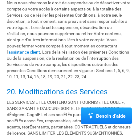
Nous nous réservons le droit de suspendre ou de désactiver votre
compte ou votre accès à certains aspects ou à la totalité des
Services, ou de résilier les présentes Conditions, à notre seule
discrétion, à tout moment, sans préavis et sans responsabilité à
votre égard. Lors de cette suspension, désactivation ou
résiliation, nous pouvons supprimer ou retirer Votre contenu,
ainsi que d'autres informations liées à votre compte. Vous
pouvez fermer votre compte à tout moment en contactant
l'
assistance client
. Lors de la résiliation des présentes Conditions
ou de la suspension, de la résiliation ou de l'interruption des
Services ou de votre compte, les dispositions suivantes des
présentes Conditions demeureront en vigueur : Sections 1, 5, 6, 9,
10, 11, 13, 14, 16, 18, 19, 20, 21, 22, 23, 24.
20. Modifications des Services
LES SERVICES ET LE CONTENU SONT FOURNIS « TEL QUEL »,
SANS GARANTIE D'AUCUNE SORTE. LES « ENTITES COGNIFIT »
dÉsignent CogniFit et ses sociÉtÉs parentes, entitÉs affiliÉes,
Besoin d'aide
sociÉtÉs associÉes, responsables, administrateurs, employÉs,
agents, reprÉsentants, partenaires, CONTRACTUELS et donneurs
de licence. SANS LIMITER LES ÉLÉMENTS SUSMENTIONNÉS,