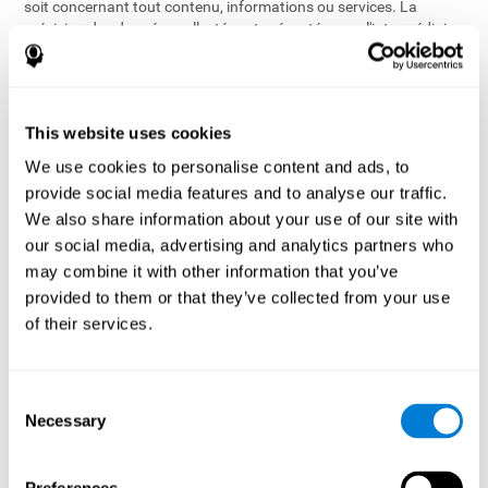
soit concernant tout contenu, informations ou services. La
précision des données collectées et présentées par l'intermédiaire
des Services ne contient aucune indication que les Services est ou
devrait être considéré comme un dispositif médical par la Food
and Drug Administration (FDA) ou l’Agence Européenne des
Médicaments (AEM).
This website uses cookies
Les Services n'est pas prévu pour fournir un diagnostic, pour
We use cookies to personalise content and ads, to
traiter, guérir ou empêcher toute maladie. Nous ne sommes pas
provide social media features and to analyse our traffic.
responsables de la précision, de la fiabilité, de l'accessibilité, de
We also share information about your use of our site with
l'efficacité ou de l'utilisation correcte des données que vous
our social media, advertising and analytics partners who
recevez par l'intermédiaire des Services. En cas de doute, veuillez
contacter avec un professionnel qualifié car CogniFit ne fournit
may combine it with other information that you’ve
pas ce type de service.
provided to them or that they’ve collected from your use
of their services.
L'utilisation des Services ne doit pas remplacer votre bon
jugement et votre bon sens.
Consent
11. Politique de Copyright
Necessary
Selection
CogniFit respecte la propriété intellectuelle d'autrui et attend de
ses utilisateurs qu'ils agissent de même. Conformément à sa