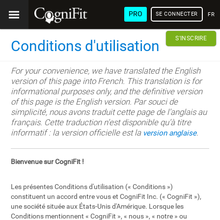
PRO
SE CONNECTER
FRA
S'INSCRIRE
Conditions d'utilisation
For your convenience, we have translated the English
version of this page into French. This translation is for
informational purposes only, and the definitive version
of this page is the English version. Par souci de
simplicité, nous avons traduit cette page de l’anglais au
français. Cette traduction n’est disponible qu’à titre
informatif : la version officielle est la
.
version anglaise
Bienvenue sur CogniFit !
Les présentes Conditions d'utilisation (« Conditions »)
constituent un accord entre vous et CogniFit Inc. (« CogniFit »),
une société située aux États-Unis d'Amérique. Lorsque les
Conditions mentionnent « CogniFit », « nous », « notre » ou