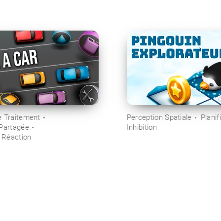
e Traitement
Perception Spatiale
Planif
 Partagée
Inhibition
 Réaction