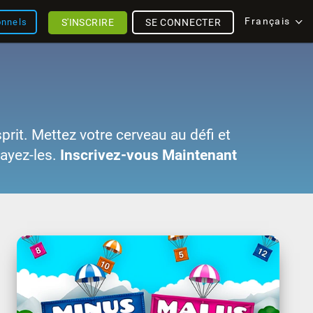
Français
S'INSCRIRE
SE CONNECTER
onnels
sprit. Mettez votre cerveau au défi et
sayez-les.
Inscrivez-vous Maintenant