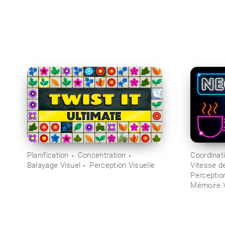
Planification
Concentration
Coordinat
Balayage Visuel
Perception Visuelle
Vitesse d
Perceptio
Mémoire V