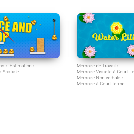
ion
Estimation
Mémoire de Travail
n Spatiale
Mémoire Visuelle à Court T
Mémoire Non-verbale
Mémoire à Court-terme