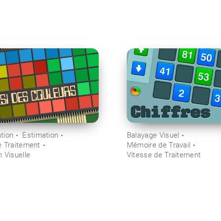
tion
Estimation
Balayage Visuel
e Traitement
Mémoire de Travail
 Visuelle
Vitesse de Traitement