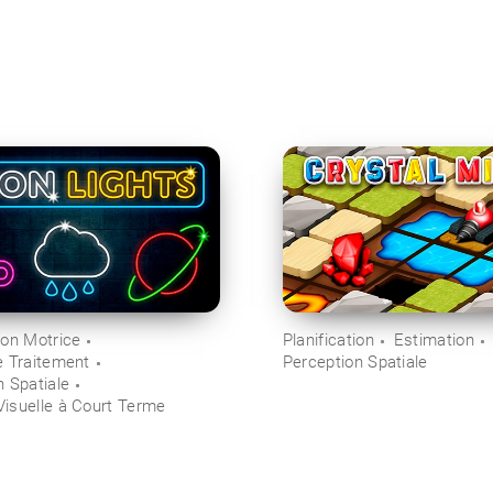
ion Motrice
Planification
Estimation
e Traitement
Perception Spatiale
n Spatiale
isuelle à Court Terme