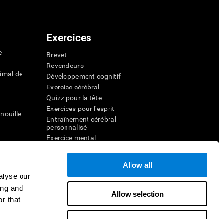
Exercices
e
Brevet
Revendeurs
imal de
Développement cognitif
Exercice cérébral
s
Quizz pour la tête
Exercices pour l'esprit
nouille
Entraînement cérébral
personnalisé
Exercice mental
ateur
Jeux mathématiques amusants
Compréhension de lecture
Allow all
ur
Enfants surdoués
alyse our
entale
Batailles cérébrales
ing and
r la
Test de QI
Allow selection
r that
veau