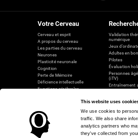
Votre Cerveau
Recherch
Cerveau et esprit
Validation thé
numérique
A propos du cerveau
Jeux d'ordinat
Les parties du cerveau
Adultes en bo
Neurones
Pilotes
Plasticité neuronale
Évaluation hol
Cognition
Personnes âgé
Perte de Mémoire
(iTV)
Déficience intellectuelle
Entraînement 
Functions cérébrales
État cognitif 
Perception
âgées
This website uses cookie
Attention
Révision syst
Taxonomie SG
We use cookies to personal
traffic. We also share info
analytics partners who may
they’ve collected from your