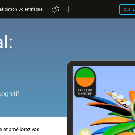
alidation Scientifique
Outil
l:
ognitif
ne et améliorez vos