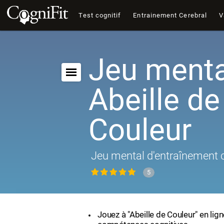
Test cognitif
Entrainement Cerebral
V
Jeu menta
Abeille de
Couleur
Jeu mental d'entraînement c
5
Jouez à "Abeille de Couleur" en lig