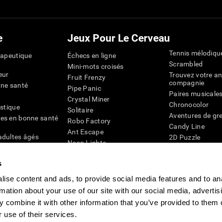
e
Jeux Pour Le Cerveau
Tennis mélodiqu
rapeutique
Échecs en ligne
Scrambled
Mini-mots croisés
eur
Trouvez votre an
Fruit Frenzy
compagnie
nne santé
Pipe Panic
Paires musicale
Crystal Miner
Chronocolor
istique
Solitaire
Aventures de gre
es en bonne santé
Robo Factory
Candy Line
Ant Escape
adultes âgés
2D Puzzle
Neon Lights
chez les personnes
Pingouin Explor
Rends moi fou
Chiffres
s
mots croisés visuels
émique
Abeille de Coule
Faîtes la paire
4D
ise content and ads, to provide social media features and to an
Jeux d'agilité m
Space Rescue
rmation about your use of our site with our social media, advertis
Jeux en ligne pou
Chaos mathématique
mémoire
 combine it with other information that you’ve provided to them o
Course de billes
Jeux pour le cer
 use of their services.