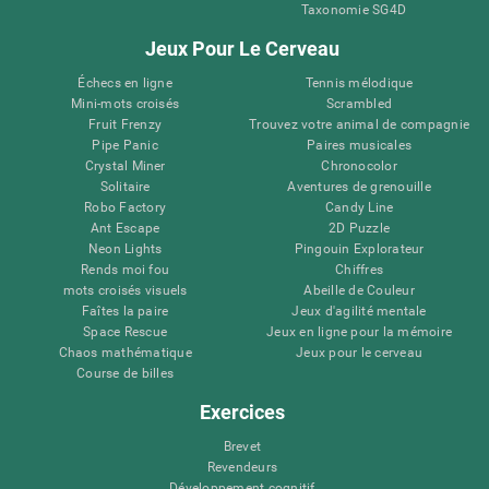
Taxonomie SG4D
Jeux Pour Le Cerveau
Échecs en ligne
Tennis mélodique
Mini-mots croisés
Scrambled
Fruit Frenzy
Trouvez votre animal de compagnie
Pipe Panic
Paires musicales
Crystal Miner
Chronocolor
Solitaire
Aventures de grenouille
Robo Factory
Candy Line
Ant Escape
2D Puzzle
Neon Lights
Pingouin Explorateur
Rends moi fou
Chiffres
mots croisés visuels
Abeille de Couleur
Faîtes la paire
Jeux d'agilité mentale
Space Rescue
Jeux en ligne pour la mémoire
Chaos mathématique
Jeux pour le cerveau
Course de billes
Exercices
Brevet
Revendeurs
Développement cognitif