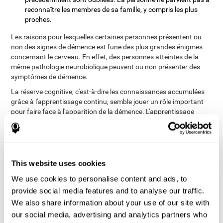
reconnaître les membres de sa famille, y compris les plus
proches.
Les raisons pour lesquelles certaines personnes présentent ou
non des signes de démence est l'une des plus grandes énigmes
concernant le cerveau. En effet, des personnes atteintes de la
même pathologie neurobiolique peuvent ou non présenter des
symptômes de démence.
La réserve cognitive, c'est-à-dire les connaissances accumulées
grâce à l'apprentissage continu, semble jouer un rôle important
pour faire face à l'apparition de la démence. L'apprentissage
continu apprend au cerveau à modifier son activité neuronale
pour relever le défi de la nouvelle situation. Par conséquent,
l'apprentissage d'une nouvelle compétence (pour danser,
dessiner, parler une nouvelle langue ou jouer d'un instrument) ou
l'entraînement de fonctions cognitives inexploitées, par exemple
This website uses cookies
par le biais de l'entraînement cérébral, donne au cerveau la
We use cookies to personalise content and ads, to
capacité d'adaptation dont il a besoin pour repenser et réadapter
provide social media features and to analyse our traffic.
les circuits neuronaux face aux défis posés par la démence.
We also share information about your use of our site with
our social media, advertising and analytics partners who