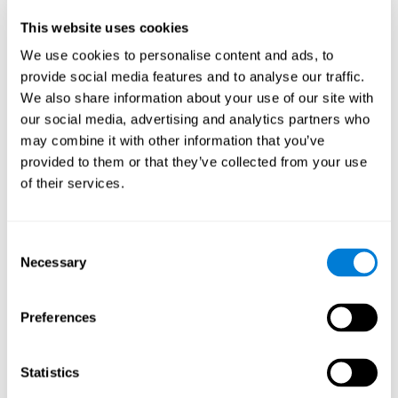
de la table et que nous l'attrapons avant qu'il n'atteigne le sol.
This website uses cookies
Flexibilité cognitive:
Pour progresser dans ce jeu mental, nous
devrons nous adapter au changement de stimulus cible et
We use cookies to personalise content and ads, to
chercher le prochain. En pratiquant cet exercice, nous
provide social media features and to analyse our traffic.
stimulons et renforçons notre capacité de flexibilité mentale.
We also share information about your use of our site with
L'amélioration de cette capacité cognitive peut nous aider à
our social media, advertising and analytics partners who
réagir avec plus de souplesse dans des situations
inattendues, par exemple lorsque nous découvrons que le
may combine it with other information that you’ve
supermarché est fermé et que nous devons penser à une
provided to them or that they’ve collected from your use
alternative, ou lorsqu'une route est coupée et que nous
of their services.
devons trouver un autre moyen pour atteindre le lieu
souhaité.
Consent
Les autres capacités cognitives
Necessary
Selection
pertinentes sont :
Preferences
Balayage visuel:
Pour accéder aux niveaux supérieurs de ce
jeu d'entraînement cérébral, nous devrons détecter la cible
parmi tous les stimuli présents, ce qui nécessitera notre
Statistics
balayage visuel. La pratique de ce jeu nous permet de