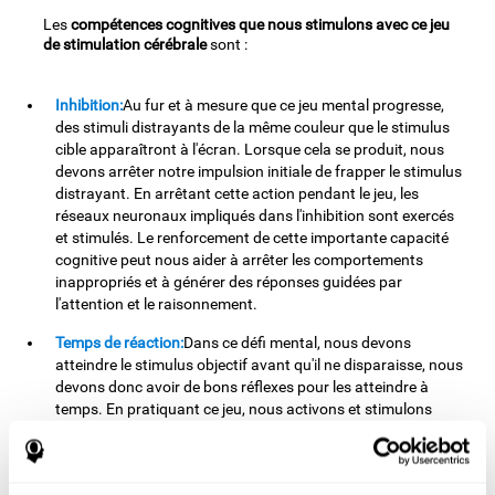
Les
compétences cognitives que nous stimulons avec ce jeu
de stimulation cérébrale
sont :
Inhibition:
Au fur et à mesure que ce jeu mental progresse,
des stimuli distrayants de la même couleur que le stimulus
cible apparaîtront à l'écran. Lorsque cela se produit, nous
devons arrêter notre impulsion initiale de frapper le stimulus
distrayant. En arrêtant cette action pendant le jeu, les
réseaux neuronaux impliqués dans l'inhibition sont exercés
et stimulés. Le renforcement de cette importante capacité
cognitive peut nous aider à arrêter les comportements
inappropriés et à générer des réponses guidées par
l'attention et le raisonnement.
Temps de réaction:
Dans ce défi mental, nous devons
atteindre le stimulus objectif avant qu'il ne disparaisse, nous
devons donc avoir de bons réflexes pour les atteindre à
temps. En pratiquant ce jeu, nous activons et stimulons
notre temps de réaction. L'amélioration de cette capacité
cognitive peut nous aider à agir rapidement face à différents
stimuli. Par exemple, lorsque nous voyons un objet tomber