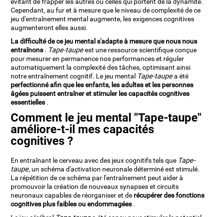
évitant de frapper les autres ou celles qui portent de la dynamite.
Cependant, au fur et à mesure que le niveau de complexité de ce
jeu d'entraînement mental augmente, les exigences cognitives
augmenteront elles aussi.
La difficulté de ce jeu mental s'adapte à mesure que nous nous
entraînons
.
Tape-taupe
est une ressource scientifique conçue
pour mesurer en permanence nos performances et réguler
automatiquement la complexité des tâches, optimisant ainsi
notre entraînement cognitif. Le jeu mental
Tape-taupe
a été
perfectionné afin que les enfants, les adultes et les personnes
âgées puissent entraîner et stimuler les capacités cognitives
essentielles
.
Comment le jeu mental "Tape-taupe"
améliore-t-il mes capacités
cognitives ?
En entraînant le cerveau avec des jeux cognitifs tels que
Tape-
taupe
, un schéma d'activation neuronale déterminé est stimulé.
La répétition de ce schéma par l'entraînement peut aider à
promouvoir la création de nouveaux synapses et circuits
neuronaux capables de réorganiser et de
récupérer des fonctions
cognitives plus faibles ou endommagées
.