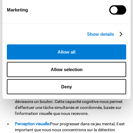
stimuler notre balayage visuel. L'amélioration de cette
capacité cognitive est fondamentale pour notre vie
Marketing
quotidienne, car elle peut nous aider à détecter rapidement et
efficacement les stimuli ou les informations pertinentes de
notre l'environnement. Par exemple, les autres véhicules sur
la route, une connaissance dans la foule, ou un texte
Show details
important sur un document.
Coordination oeil-main:
Pour progresser dans ce jeu mental,
Allow all
nous devrons diriger rapidement et précisément la souris
vers chacun des stimuli cibles. En pratiquant ce jeu
d'entraînement cérébral, nous aidons à exercer et à renforcer
Allow selection
notre coordination oculo-motrice. L'amélioration de cette
capacité cognitive est utile pour optimiser notre dextérité
dans les activités où nous utilisons nos mains. Par exemple,
Deny
lorsque nous écrivons, conduisons, faisons du sport ou
même lorsque nous ouvrons une boîte de conserve, ou
dévissons un boulon. Cette capacité cognitive nous permet
d'effectuer une tâche simultanée et coordonnée, basée sur
l'information visuelle que nous recevons.
Perception visuelle:
Pour progresser dans ce jeu mental, il est
important que nous nous concentrions sur la détection