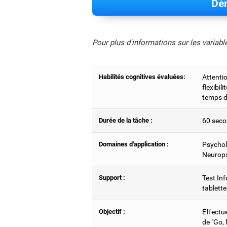
Dém
Pour plus d'informations sur les variab
Habilités cognitives évaluées:
Attentio
flexibil
temps d
Durée de la tâche :
60 seco
Domaines d'application :
Psychol
Neurops
Support :
Test Inf
tablette
Objectif :
Effectu
de "Go,