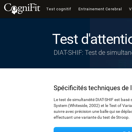
Test cognitif
Entrainement Cerebral
V
Test d'attenti
DIAT-SHIF: Test de simultan
Spécificités techniques de 
Le test de simultanéité DIAT-SHIF est basé s
System (Whiteside, 2002) et le Test of Variab
suivre avec précision une balle qui se dépla
effectuant une variante du test de Stroop.