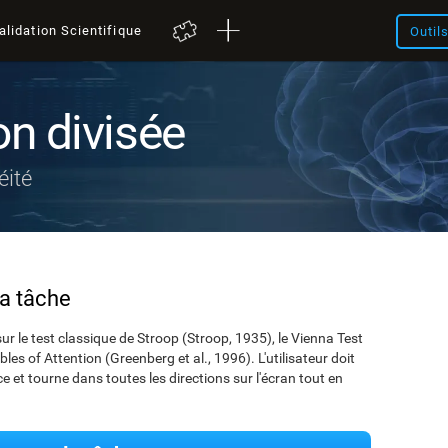
alidation Scientifique
Outil
on divisée
éité
la tâche
ur le test classique de Stroop (Stroop, 1935), le Vienna Test
les of Attention (Greenberg et al., 1996). L'utilisateur doit
ce et tourne dans toutes les directions sur l'écran tout en