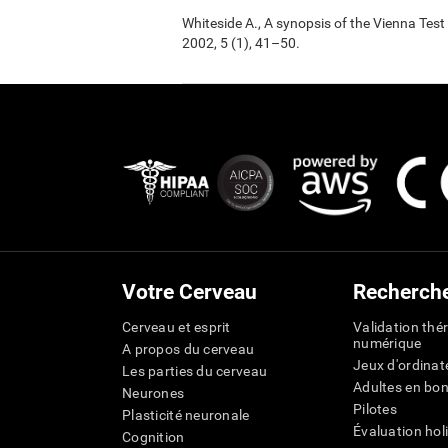
Whiteside A., A synopsis of the Vienna Tes
2002, 5 (1), 41–50.
Votre Cerveau
Recherch
Cerveau et esprit
Validation thé
numérique
A propos du cerveau
Jeux d'ordinat
Les parties du cerveau
Adultes en bo
Neurones
Pilotes
Plasticité neuronale
Évaluation hol
Cognition