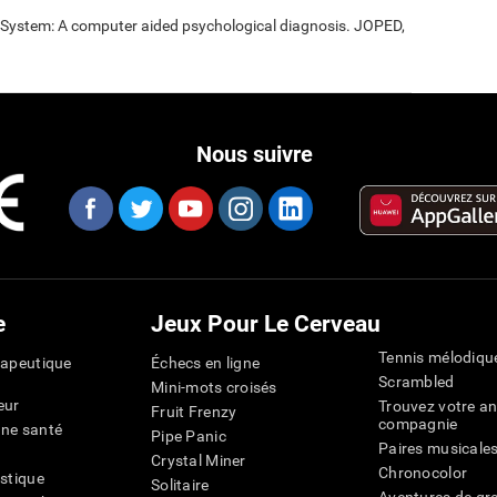
t System: A computer aided psychological diagnosis. JOPED,
Nous suivre
e
Jeux Pour Le Cerveau
Tennis mélodiqu
rapeutique
Échecs en ligne
Scrambled
Mini-mots croisés
eur
Trouvez votre an
Fruit Frenzy
compagnie
nne santé
Pipe Panic
Paires musicale
Crystal Miner
Chronocolor
istique
Solitaire