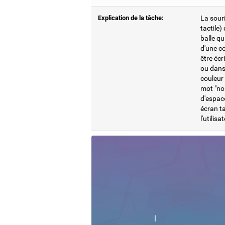
Explication de la tâche:
La souri
tactile)
balle qu
d'une co
être écr
ou dans 
couleur 
mot "noi
d'espace
écran ta
l'utilis