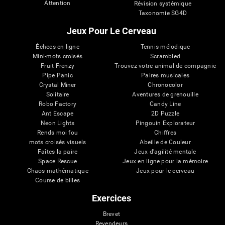
Attention
Révision systémique
Taxonomie SG4D
Jeux Pour Le Cerveau
Échecs en ligne
Tennis mélodique
Mini-mots croisés
Scrambled
Fruit Frenzy
Trouvez votre animal de compagnie
Pipe Panic
Paires musicales
Crystal Miner
Chronocolor
Solitaire
Aventures de grenouille
Robo Factory
Candy Line
Ant Escape
2D Puzzle
Neon Lights
Pingouin Explorateur
Rends moi fou
Chiffres
mots croisés visuels
Abeille de Couleur
Faîtes la paire
Jeux d'agilité mentale
Space Rescue
Jeux en ligne pour la mémoire
Chaos mathématique
Jeux pour le cerveau
Course de billes
Exercices
Brevet
Revendeurs