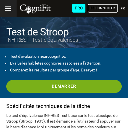
PRO
SE CONNECTER
FRA
Test de Stroop
INH-REST: Test d'équivalences
Test d'évaluation neurocognitive.
Évalue les habiletés cognitives associées à l'attention.
Comparez les résultats par groupe d'âge. Essayez !
DÉMARRER
Spécificités techniques de la tâche
Le test d'équivalence INH-REST est basé sur le test classique de
Stroop (Stroop, 1935). Il est demandé à l'utilisateur d'appuyer sur
la barre d'espace (go) uniquement si les noms des couleurs sur