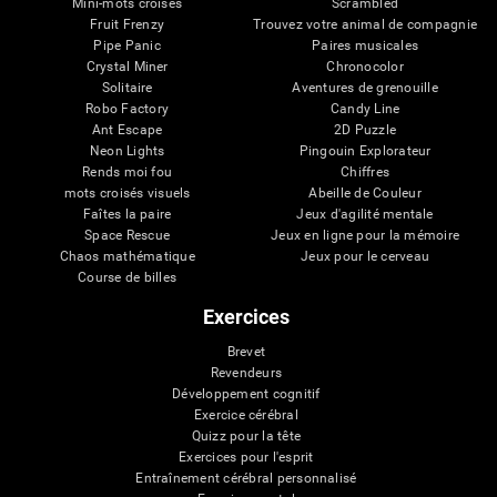
Mini-mots croisés
Scrambled
Fruit Frenzy
Trouvez votre animal de compagnie
Pipe Panic
Paires musicales
Crystal Miner
Chronocolor
Solitaire
Aventures de grenouille
Robo Factory
Candy Line
Ant Escape
2D Puzzle
Neon Lights
Pingouin Explorateur
Rends moi fou
Chiffres
mots croisés visuels
Abeille de Couleur
Faîtes la paire
Jeux d'agilité mentale
Space Rescue
Jeux en ligne pour la mémoire
Chaos mathématique
Jeux pour le cerveau
Course de billes
Exercices
Brevet
Revendeurs
Développement cognitif
Exercice cérébral
Quizz pour la tête
Exercices pour l'esprit
Entraînement cérébral personnalisé