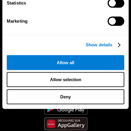
Statistics
Marketing
Show details
Allow all
App CogniFit
Allow selection
Deny