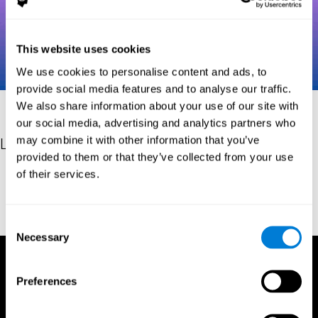
This website uses cookies
We use cookies to personalise content and ads, to
provide social media features and to analyse our traffic.
We also share information about your use of our site with
our social media, advertising and analytics partners who
may combine it with other information that you’ve
Les références
provided to them or that they’ve collected from your use
of their services.
Robertson, I.H., Manly, T., Andrade, J., Baddeley, B.T., Yiend, J.
(1997). 'Oops!': performance correlates of everyday attentional
failures in traumatic brain injured and normal subjects.
Neuropsychologia, 35(6), 747-758.
Consent
Necessary
Selection
Preferences