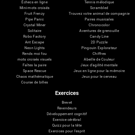
Échecs en ligne
Tennis mélodique
Mini-mots croisés
Scrambled
Fruit Frenzy
Trouvez votre animal de compagnie
Pipe Panic
Paires musicales
Crystal Miner
Chronocolor
Solitaire
Aventures de grenouille
Robo Factory
Candy Line
Ant Escape
2D Puzzle
Neon Lights
Pingouin Explorateur
Rends moi fou
Chiffres
mots croisés visuels
Abeille de Couleur
Faîtes la paire
Jeux d'agilité mentale
Space Rescue
Jeux en ligne pour la mémoire
Chaos mathématique
Jeux pour le cerveau
Course de billes
Exercices
Brevet
Revendeurs
Développement cognitif
Exercice cérébral
Quizz pour la tête
Exercices pour l'esprit