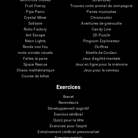
Mini-mots croisés
Scrambled
Fruit Frenzy
Trouvez votre animal de compagnie
Pipe Panic
Paires musicales
Crystal Miner
Chronocolor
Solitaire
Aventures de grenouille
Robo Factory
Candy Line
Ant Escape
2D Puzzle
Neon Lights
Pingouin Explorateur
Rends moi fou
Chiffres
mots croisés visuels
Abeille de Couleur
Faîtes la paire
Jeux d'agilité mentale
Space Rescue
Jeux en ligne pour la mémoire
Chaos mathématique
Jeux pour le cerveau
Course de billes
Exercices
Brevet
Revendeurs
Développement cognitif
Exercice cérébral
Quizz pour la tête
Exercices pour l'esprit
Entraînement cérébral personnalisé
Exercice mental