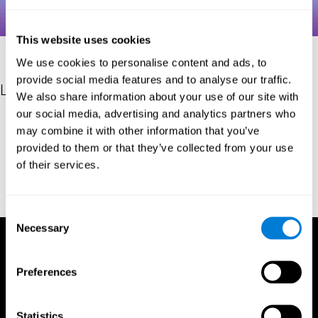
This website uses cookies
We use cookies to personalise content and ads, to
provide social media features and to analyse our traffic.
Les références
We also share information about your use of our site with
our social media, advertising and analytics partners who
Hooper, H. E. (1983). Hooper Visual Organization Test Manual.
may combine it with other information that you’ve
Los Angeles, CA: Western Psychological Services.
provided to them or that they’ve collected from your use
Merten, T. (2004). A Short Version of the Hooper Visual
of their services.
Organization Test: Reliability and Validity. Applied
neuropsychology, 11(2), 99-102.
https://doi.org/10.1207/s15324826an1102_5
Consent
Necessary
Selection
Preferences
Statistics