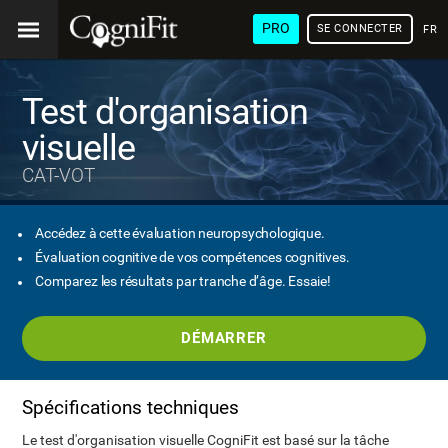
PRO
SE CONNECTER
FRA
Test d'organisation
visuelle
CAT-VOT
Accédez à cette évaluation neuropsychologique.
Évaluation cognitive de vos compétences cognitives.
Comparez les résultats par tranche d’âge. Essaie!
DÉMARRER
Spécifications techniques
Le test d'organisation visuelle CogniFit est basé sur la tâche