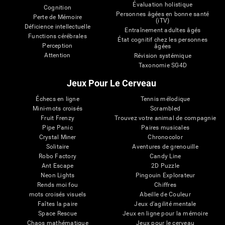
Évaluation holistique
Cognition
Personnes âgées en bonne santé
Perte de Mémoire
(iTV)
Déficience intellectuelle
Entraînement adultes âgés
Functions cérébrales
État cognitif chez les personnes
Perception
âgées
Attention
Révision systémique
Taxonomie SG4D
Jeux Pour Le Cerveau
Échecs en ligne
Tennis mélodique
Mini-mots croisés
Scrambled
Fruit Frenzy
Trouvez votre animal de compagnie
Pipe Panic
Paires musicales
Crystal Miner
Chronocolor
Solitaire
Aventures de grenouille
Robo Factory
Candy Line
Ant Escape
2D Puzzle
Neon Lights
Pingouin Explorateur
Rends moi fou
Chiffres
mots croisés visuels
Abeille de Couleur
Faîtes la paire
Jeux d'agilité mentale
Space Rescue
Jeux en ligne pour la mémoire
Chaos mathématique
Jeux pour le cerveau