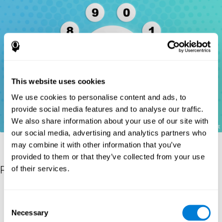
This website uses cookies
We use cookies to personalise content and ads, to
provide social media features and to analyse our traffic.
We also share information about your use of our site with
our social media, advertising and analytics partners who
may combine it with other information that you’ve
provided to them or that they’ve collected from your use
Références
of their services.
Wechsler, D. (1997). WAIS-III: Wechsler Adult Intelligence Scale -
Third edition administration and scoring manual. San Antonio,
Consent
TX: Psychological Corporation.
Necessary
Selection