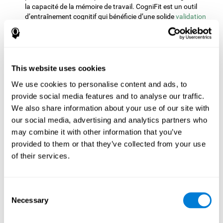
la capacité de la mémoire de travail. CogniFit est un outil
d’entraînement cognitif qui bénéficie d’une solide
validation
scientifique
et qui permet de réaliser un entraînement
adapté.
hypothèse
L'
qui sous tend cette étude est que l'entraînement de
CogniFit devrait augmenter la mémoire de travail tout comme
This website uses cookies
l'amplitude du composant ERN chez les participants.
We use cookies to personalise content and ads, to
Méthodologie
provide social media features and to analyse our traffic.
We also share information about your use of our site with
Participants
our social media, advertising and analytics partners who
étudiants d’université
61
ont participé à cette étude (27 d’entre
may combine it with other information that you’ve
dyslexie
groupe de
eux atteints de
et 34 constituant le
provided to them or that they’ve collected from your use
contrôle
). Les groupes ont été comparés en termes d’âge et en
of their services.
fonction de leurs résultats en intelligence non verbal (grâce au
Test des Matrices Progressives de Raven). Tous appartenaient à
la classe moyenne, parlaient l’hébreu comme langue natale,
droitiers, avec une bonne vue ou une correction adaptée et sans
Consent
problèmes d’audition. Ils n’avaient pas non plu souffert de trouble
Necessary
Selection
neurologique ou émotionnel, ou de déficit d’attention (mesure via
le Test D29. Il s’agissait de volontaires rémunérés et ils ont signé