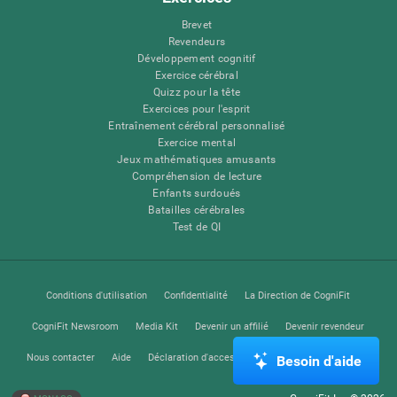
Brevet
Revendeurs
Développement cognitif
Exercice cérébral
Quizz pour la tête
Exercices pour l'esprit
Entraînement cérébral personnalisé
Exercice mental
Jeux mathématiques amusants
Compréhension de lecture
Enfants surdoués
Batailles cérébrales
Test de QI
Conditions d'utilisation
Confidentialité
La Direction de CogniFit
CogniFit Newsroom
Media Kit
Devenir un affilié
Devenir revendeur
Nous contacter
Aide
Déclaration d'accessibilité
Centre de Confiance
Besoin d'aide