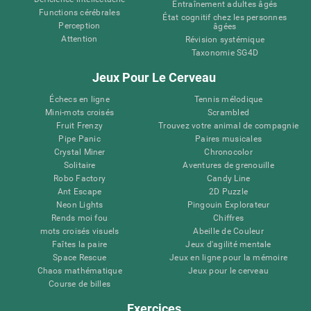
Entraînement adultes âgés
Functions cérébrales
État cognitif chez les personnes
Perception
âgées
Attention
Révision systémique
Taxonomie SG4D
Jeux Pour Le Cerveau
Échecs en ligne
Tennis mélodique
Mini-mots croisés
Scrambled
Fruit Frenzy
Trouvez votre animal de compagnie
Pipe Panic
Paires musicales
Crystal Miner
Chronocolor
Solitaire
Aventures de grenouille
Robo Factory
Candy Line
Ant Escape
2D Puzzle
Neon Lights
Pingouin Explorateur
Rends moi fou
Chiffres
mots croisés visuels
Abeille de Couleur
Faîtes la paire
Jeux d'agilité mentale
Space Rescue
Jeux en ligne pour la mémoire
Chaos mathématique
Jeux pour le cerveau
Course de billes
Exercices