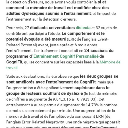
si et
la détection d'erreurs, nous avons voulu contrôler la
comment la mémoire de travail est modifiée chez des
adultes dyslexiques soumis à l'entraînement
, et l'impact de
l'entraînement sur la détection d'erreurs.
étudiants universitaires
dislexia
Pour cela, 27
et 32 sujets de
Le comportement et le
contrôle ont participé à l’étude.
potentiel évoqués a été mesuré
(ERP, de l’anglais Event-
Related Potental) avant, juste après et 6 mois après
24 sessions du
l’entraînement. L’entraînement consistait en
programme d’
Entraînement Cognitif Personalisé
de
CogniFit
, qui se concentre sur les capacités liées à la
Mémoire de
travail
.
les deux groupes se
Suite aux évaluations, il a été observé que
sont améliorés avec l’entraînement de CogniFit
, mais que
supérieure dans le
l’augmentation a été significativement
groupe de lecteurs souffrant de dyslexie
(le test de mémoire
de chiffres a augmenté de 9.84±3.15 à 10.79±3.03). Cet
entraînement a aussi permis d’augmenter de 14.73% le nombre
de mots lus correctement par minute. Une augmentation de la
mémoire de travail et de l’amplitude du composant ERN (de
l’anglais Error-Related Negativity, une onde négative qui apparaît
l’entraînement
avoir avoir commis une erreur) démontrent que