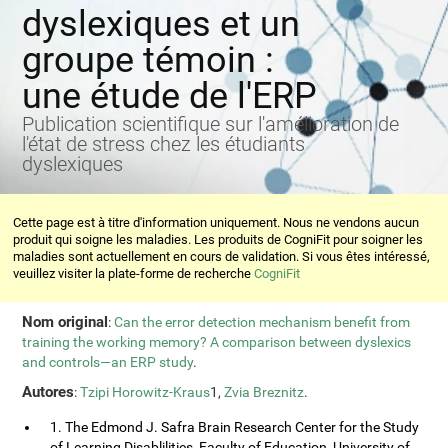
dyslexiques et un
groupe témoin :
une étude de l'ERP
Publication scientifique sur l'amélioration de
l'état de stress chez les étudiants
dyslexiques
Cette page est à titre d'information uniquement. Nous ne vendons aucun
produit qui soigne les maladies. Les produits de CogniFit pour soigner les
maladies sont actuellement en cours de validation. Si vous êtes intéressé,
veuillez visiter la plate-forme de recherche
CogniFit
Nom original
:
Can the error detection mechanism benefit from
training the working memory? A comparison between dyslexics
and controls—an ERP study
.
Autores
:
Tzipi Horowitz-Kraus
1,
Zvia Breznitz
.
1. The Edmond J. Safra Brain Research Center for the Study
of Learning Disablilities, Faculty of Education, University of