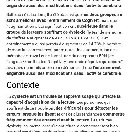
engendre aussi des modifications dans l’activité cérébrale
.
les deux groupes se
Suite aux évaluations, il a été observé que
sont améliorés avec l’entraînement de CogniFit
, mais que
supérieure dans le
l’augmentation a été significativement
groupe de lecteurs souffrant de dyslexie
(le test de mémoire
de chiffres a augmenté de 9.84±3.15 à 10.79±3.03). Cet
entraînement a aussi permis d’augmenter de 14.73% le nombre
de mots lus correctement par minute. Une augmentation de la
mémoire de travail et de l’amplitude du composant ERN (de
l’anglais Error-Related Negativity, une onde négative qui apparaît
l’entraînement
avoir avoir commis une erreur) démontrent que
engendre aussi des modifications dans l’activité cérébrale
.
Contexte
dyslexie est un trouble de l’apprentissage qui affecte la
La
capacité d’acquisition de la lecture
. Les personnes qui
des difficultés pour détecter les
souffrent de ce trouble ont
erreurs lorsqu’elles lisent
commettre
et ont de plus tendance à
fréquemment des erreurs durant la lecture
. Les adultes
dyslexiques, même lorsqu'ils ont réussi à compenser tant bien
que mal ces difficultés dans leur vie quotidienne, continuent de