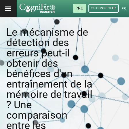
PRO
SE CONNECTER
FRA
Le mécanisme de
détection des
erreurs peut-il
obtenir des
bénéfices d'un
entraînement de la
mémoire de travail
? Une
comparaison
entre les