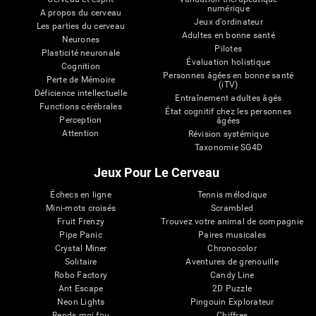
numérique
A propos du cerveau
Jeux d'ordinateur
Les parties du cerveau
Adultes en bonne santé
Neurones
Pilotes
Plasticité neuronale
Évaluation holistique
Cognition
Personnes âgées en bonne santé
Perte de Mémoire
(iTV)
Déficience intellectuelle
Entraînement adultes âgés
Functions cérébrales
État cognitif chez les personnes
Perception
âgées
Attention
Révision systémique
Taxonomie SG4D
Jeux Pour Le Cerveau
Échecs en ligne
Tennis mélodique
Mini-mots croisés
Scrambled
Fruit Frenzy
Trouvez votre animal de compagnie
Pipe Panic
Paires musicales
Crystal Miner
Chronocolor
Solitaire
Aventures de grenouille
Robo Factory
Candy Line
Ant Escape
2D Puzzle
Neon Lights
Pingouin Explorateur
Rends moi fou
Chiffres