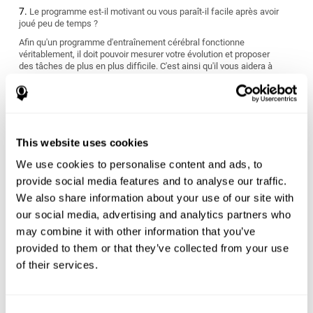
Le programme est-il motivant ou vous paraît-il facile après avoir
joué peu de temps ?
Afin qu'un programme d'entraînement cérébral fonctionne
véritablement, il doit pouvoir mesurer votre évolution et proposer
des tâches de plus en plus difficile. C'est ainsi qu'il vous aidera à
vous améliorer.
S'adapte-t-il à vos objectifs personnels ?
Nous avons tous des objectifs différents quant à l'atteinte et
l'amélioration de notre santé cérébrale. Cherchez un programme
This website uses cookies
de stimulation cognitive qui puisse mesurer vos capacités
cognitives et vous offrir un entraînement personnalisé adapté à
We use cookies to personalise content and ads, to
vos caractéristiques et nécessités personnelles.
provide social media features and to analyse our traffic.
Le programme convient-il à votre style de vie ?
We also share information about your use of our site with
our social media, advertising and analytics partners who
Certains programmes d'entraînement cérébral ont des résultats à
may combine it with other information that you’ve
court terme qui sont difficiles à maintenir dans le temps et
peuvent être finalement n'être que peu utiles. Vous devez choisir
provided to them or that they’ve collected from your use
un programme qui vous évalue dès le début et qui s'ajuste aux
of their services.
nécessités d'apprentissage individuelles de chaque personne.
Êtes-vous prêt pour commencer ou rien que le fait de penser à
commencer l'entraînement vous stresse-t-il ?