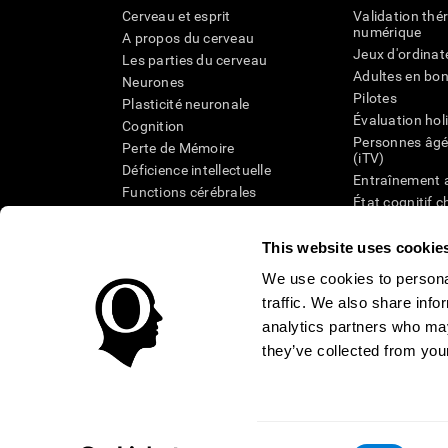
Cerveau et esprit
Validation thé
numérique
A propos du cerveau
Jeux d'ordinat
Les parties du cerveau
Adultes en bo
Neurones
Pilotes
Plasticité neuronale
Évaluation hol
Cognition
Personnes âgé
Perte de Mémoire
(iTV)
Déficience intellectuelle
Entraînement 
Functions cérébrales
État cognitif 
Perception
âgées
Attention
Révision syst
This website uses cookie
Taxonomie SG
We use cookies to personal
traffic. We also share info
analytics partners who may
they’ve collected from your
Conditions d'utilisation
Confidentialité
La Direction de C
Centre de Confiance
Consent