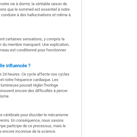
otre vie à dormir, la véritable raison de
ns que le sommeil est essentiel à notre
 conduire à des hallucinations et même à
t certaines sensations, y compris la
tir du membre manquant. Une explication,
rveau est conditionné pour fonctionner
le influencée ?
 24 heures. Ce cycle affecte nos cycles
e et notre fréquence cardiaque. Les
 lumineuse pouvait régler l'horloge
prouvent encore des difficultés à percer
nisme.
rie cérébrale pour élucider le mécanisme
uvenirs. En conséquence, nous savons
mpe participe de ce processus, mais le
 encore inconnue de la science.