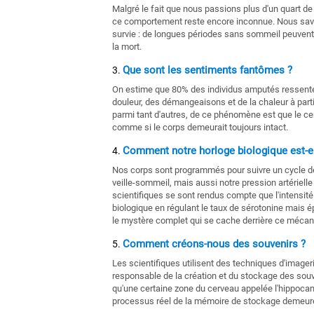
Malgré le fait que nous passions plus d'un quart de n
ce comportement reste encore inconnue. Nous savo
survie : de longues périodes sans sommeil peuvent
la mort.
Que sont les sentiments fantômes ?
On estime que 80% des individus amputés ressenten
douleur, des démangeaisons et de la chaleur à par
parmi tant d'autres, de ce phénomène est que le ce
comme si le corps demeurait toujours intact.
Comment notre horloge biologique est-el
Nos corps sont programmés pour suivre un cycle de
veille-sommeil, mais aussi notre pression artériell
scientifiques se sont rendus compte que l'intensité
biologique en régulant le taux de sérotonine mais é
le mystère complet qui se cache derrière ce méca
Comment créons-nous des souvenirs ?
Les scientifiques utilisent des techniques d'image
responsable de la création et du stockage des so
qu'une certaine zone du cerveau appelée l'hippoca
processus réel de la mémoire de stockage demeure