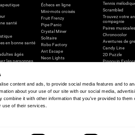
Tennis mélodiqu
rapeutique
Échecs en ligne
Scrambled
Mini-mots croisés
eur
Trouvez votre an
Fruit Frenzy
compagnie
nne santé
Pipe Panic
Paires musicale
Crystal Miner
Chronocolor
istique
Solitaire
Aventures de gre
es en bonne santé
Robo Factory
Candy Line
Ant Escape
adultes âgés
2D Puzzle
Neon Lights
chez les personnes
Pingouin Explor
Rends moi fou
Chiffres
mots croisés visuels
émique
s
Abeille de Coule
Faîtes la paire
4D
Jeux d'agilité m
ise content and ads, to provide social media features and to an
Space Rescue
Jeux en ligne pou
Chaos mathématique
rmation about your use of our site with our social media, advertis
mémoire
Course de billes
 combine it with other information that you’ve provided to them o
Jeux pour le cer
 use of their services.
ogniFit
CogniFit Newsroom
Media Kit
Devenir un affilié
Devenir revendeur