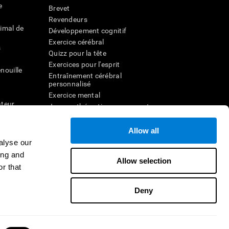
e
Brevet
Revendeurs
imal de
Développement cognitif
Exercice cérébral
s
Quizz pour la tête
Exercices pour l'esprit
nouille
Entraînement cérébral
personnalisé
Exercice mental
ateur
Jeux mathématiques amusants
Compréhension de lecture
ur
Enfants surdoués
Allow all
entale
Batailles cérébrales
alyse our
r la
Test de QI
ing and
Allow selection
r that
veau
Deny
Nous contacter
Aide
Déclaration d'accessibilité