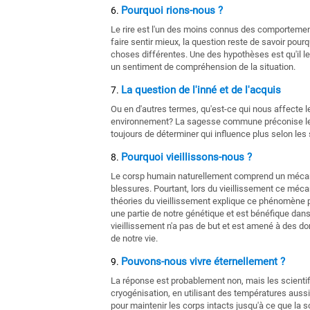
Pourquoi rions-nous ?
Le rire est l'un des moins connus des comportemen
faire sentir mieux, la question reste de savoir pour
choses différentes. Une des hypothèses est qu'il le
un sentiment de compréhension de la situation.
La question de l'inné et de l'acquis
Ou en d'autres termes, qu'est-ce qui nous affecte l
environnement? La sagesse commune préconise les
toujours de déterminer qui influence plus selon les 
Pourquoi vieillissons-nous ?
Le corsp humain naturellement comprend un mécani
blessures. Pourtant, lors du vieillissement ce méca
théories du vieillissement explique ce phénomène pa
une partie de notre génétique et est bénéfique dan
vieillissement n'a pas de but et est amené à des 
de notre vie.
Pouvons-nous vivre éternellement ?
La réponse est probablement non, mais les scientif
cryogénisation, en utilisant des températures aus
pour maintenir les corps intacts jusqu'à ce que la 