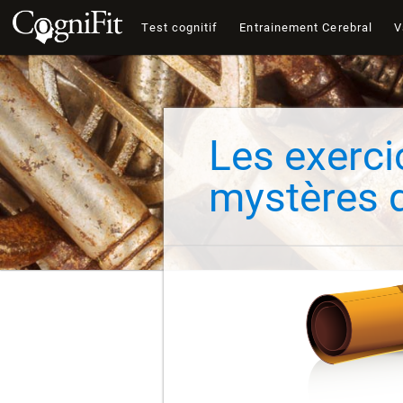
Test cognitif
Entrainement Cerebral
V
Les exerci
mystères 