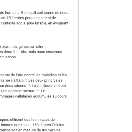
ts humains. Bien qu'il soit connu de nous
quoi différentes personnes rient de
 contexte social joue un rôle, en évoquant
e plus : nos gènes ou notre
 deux à la fois, mais nous essayons
situations.
sme de lutte contre les maladies et les
nisme s'affaiblit. Les deux principales
r deux raisons. 1. Le vieillissement est
s une certaine mesure. 2. Le
dommages cellulaires accumulés au cours
iques utilisent des techniques de
si basses que moins 160 degrés Celcius
science soit en mesure de trouver une