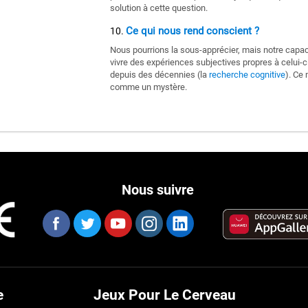
solution à cette question.
Ce qui nous rend conscient ?
Nous pourrions la sous-apprécier, mais notre capac
vivre des expériences subjectives propres à celui-c
depuis des décennies (la
recherche cognitive
). Ce
comme un mystère.
Nous suivre
e
Jeux Pour Le Cerveau