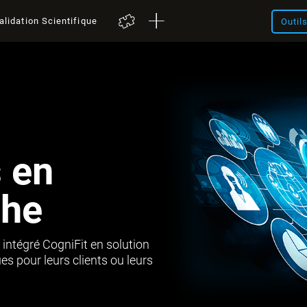
alidation Scientifique
Outil
s en
che
 intégré CogniFit en solution
s pour leurs clients ou leurs