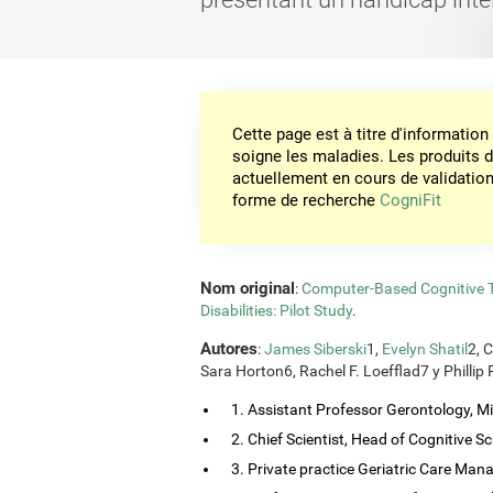
Cette page est à titre d'informati
soigne les maladies. Les produits 
actuellement en cours de validation. 
forme de recherche
CogniFit
Nom original
:
Computer-Based Cognitive Tr
Disabilities: Pilot Study
.
Autores
:
James Siberski
1,
Evelyn Shatil
2, 
Sara Horton6, Rachel F. Loefflad7 y Phillip
1. Assistant Professor Gerontology, Mis
2. Chief Scientist, Head of Cognitive Sci
3. Private practice Geriatric Care Man