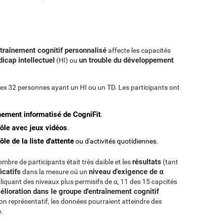
ntraînement cognitif personnalisé
affecte les capacités
icap intellectuel
un trouble du développement
(HI) ou
hex 32 personnes ayant un HI ou un TD. Les participants ont
nement informatisé de CogniFit
.
ôle avec jeux vidéos
.
le de la liste d'attente
ou d'activités quotidiennes.
résultats
mbre de participants était très daible et les
(tant
icatifs
niveau d'exigence de α
dans la mesure oú un
iquant des niveaux plus permisifs de α, 11 des 15 capcités
lioration dans le groupe d'entraînement cognitif
on représentatif, les données pourraient atteindre des
e.