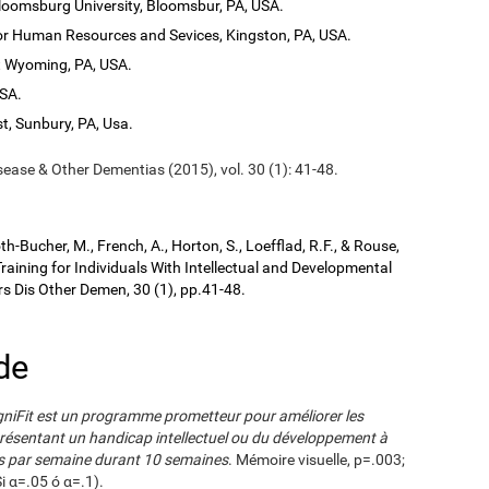
loomsburg University, Bloomsbur, PA, USA.
 for Human Resources and Sevices, Kingston, PA, USA.
t Wyoming, PA, USA.
USA.
t, Sunbury, PA, Usa.
sease & Other Dementias (2015), vol. 30 (1): 41-48.
kroth-Bucher, M., French, A., Horton, S., Loefflad, R.F., & Rouse,
aining for Individuals With Intellectual and Developmental
ers Dis Other Demen, 30 (1), pp.41-48.
de
gniFit est un programme prometteur pour améliorer les
présentant un handicap intellectuel ou du développement à
rs par semaine durant 10 semaines
. Mémoire visuelle, p=.003;
i α=.05 ó α=.1).