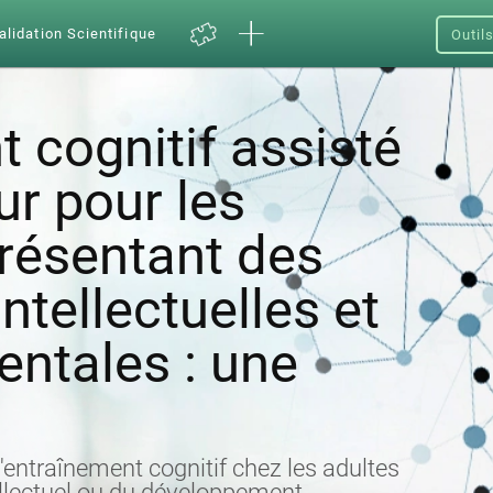
alidation Scientifique
Outil
 cognitif assisté
ur pour les
résentant des
ntellectuelles et
ntales : une
l'entraînement cognitif chez les adultes
llectuel ou du développement