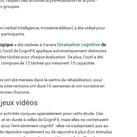
, l'aspect des activités la pre-evaluation et la post -
ux groupes.
-verbal Intelligence, troisième édition) a été utilisé pour
 participants.
logique
évaluation cognitive
de
a été réalisée à travers l'
ge, l'outil de CogniFit applique automatiquement distinctes
 des tâches pour chaque évaluation. De plus, l'outil a été
se compose de 15 tâches qui mesurent 15 capacités
les ont été menées dans le centre de réhabilitation, pour
es interventions ont duré 10 semaines et ont consisté en
minutes chacune.
 jeux vidéos
es activités conçues spécialement pour cette étude. Ces
et en durée à celles de CogniFit, mais elles ne contenaient
 pour l'entraînement cognitif : elles ne s'adaptaient pas au
as de répondre rapidement ou de répondre à plus d'un stimulus