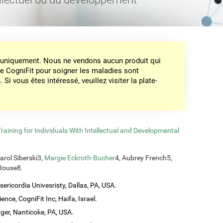
on uniquement. Nous ne vendons aucun produit qui
de CogniFit pour soigner les maladies sont
Si vous êtes intéressé, veuillez visiter la plate-
aining for Individuals With Intellectual and Developmental
Carol Siberski3,
Margie Eckroth-Bucher
4, Aubrey French5,
 Rouse8.
ericordia Univesristy, Dallas, PA, USA.
ence, CogniFit Inc, Haifa, Israel.
ager, Nanticoke, PA, USA.