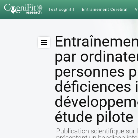
Test cognitif
Entrainement Cerebral
V
Entraînement
par ordinate
personnes p
déficiences i
développeme
étude pilote
Publication scientifique sur 
présentant un handicap inte