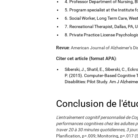
4. Professor Department of Nursing, B
5. Program specialist at the Institute
6. Social Worker, Long Term Care, Wes
7. Recreational Therapist, Dallas, PA, 
8. Private Practice License Psychologis
Revue
: American Journal of Alzheimer’s Di
Citer cet article (format APA)
:
Siberski, J., Shatil, E., Siberski, C., Ec
P. (2015). Computer-Based Cognitive Tr
Disabilities: Pilot Study. Am J Alzheim
Conclusion de l'étu
L'entraînement cognitif personnalisé de Co
performances cognitives chez les adultes 
traver 20 à 30 minutes quotidiennes, 3 jou
Planification, p=.009; Monitoring, p=.017 (S