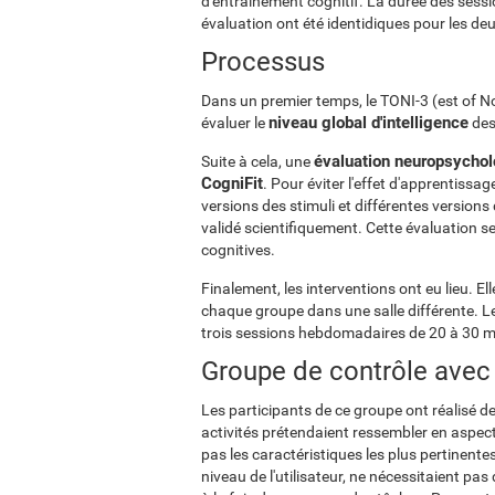
d'entraînement cognitif. La durée des session
évaluation ont été identidiques pour les de
Processus
Dans un premier temps, le TONI-3 (est of Non
niveau global d'intelligence
évaluer le
des
évaluation neuropsycho
Suite à cela, une
CogniFit
. Pour éviter l'effet d'apprentissa
versions des stimuli et différentes versions
validé scientifiquement. Cette évaluation 
cognitives.
Finalement, les interventions ont eu lieu. El
chaque groupe dans une salle différente. L
trois sessions hebdomadaires de 20 à 30 
Groupe de contrôle avec
Les participants de ce groupe ont réalisé d
activités prétendaient ressembler en aspect 
pas les caractéristiques les plus pertinentes
niveau de l'utilisateur, ne nécessitaient p