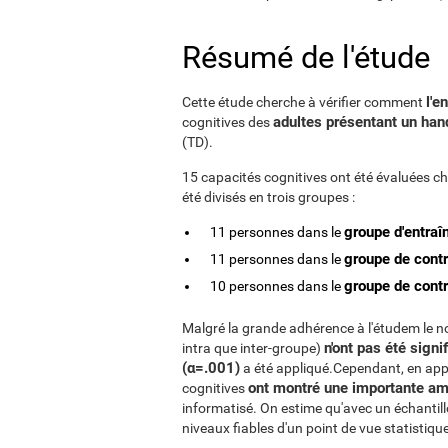
Résumé de l'étude
l'e
Cette étude cherche à vérifier comment
adultes présentant un hand
cognitives des
(TD).
15 capacités cognitives ont été évaluées c
été divisés en trois groupes :
groupe d'entraî
11 personnes dans le
groupe de contr
11 personnes dans le
groupe de contrô
10 personnes dans le
Malgré la grande adhérence à l'étudem le no
n'ont pas été signif
intra que inter-groupe)
(α=.001)
a été appliqué.Cependant, en appl
ont montré une importante amé
cognitives
informatisé. On estime qu'avec un échantill
niveaux fiables d'un point de vue statistiqu