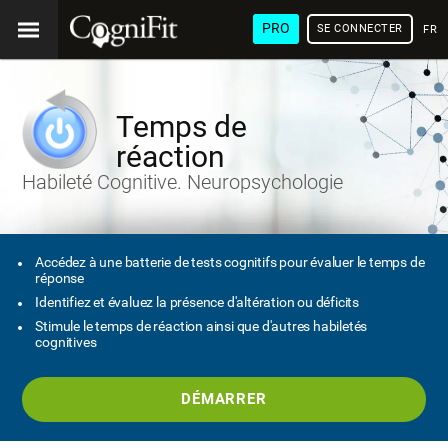
PRO
SE CONNECTER
FRA
Temps de
réaction
Habileté Cognitive. Neuropsychologie
Accédez à une batterie de tests cognitifs pour évaluer le temps de
réponse
Identifiez et évaluez la présence d'altération ou déficits
Stimule le temps de réaction ainsi que d'autres habiletés
cognitives
DÉMARRER