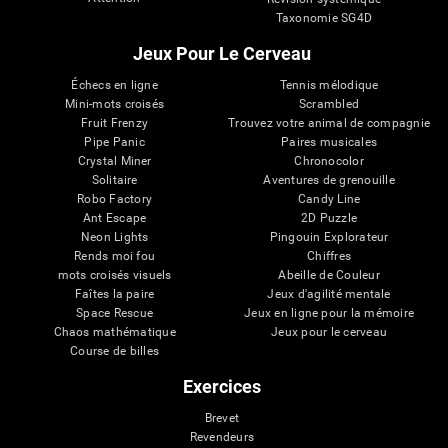
Taxonomie SG4D
Jeux Pour Le Cerveau
Échecs en ligne
Tennis mélodique
Mini-mots croisés
Scrambled
Fruit Frenzy
Trouvez votre animal de compagnie
Pipe Panic
Paires musicales
Crystal Miner
Chronocolor
Solitaire
Aventures de grenouille
Robo Factory
Candy Line
Ant Escape
2D Puzzle
Neon Lights
Pingouin Explorateur
Rends moi fou
Chiffres
mots croisés visuels
Abeille de Couleur
Faîtes la paire
Jeux d'agilité mentale
Space Rescue
Jeux en ligne pour la mémoire
Chaos mathématique
Jeux pour le cerveau
Course de billes
Exercices
Brevet
Revendeurs