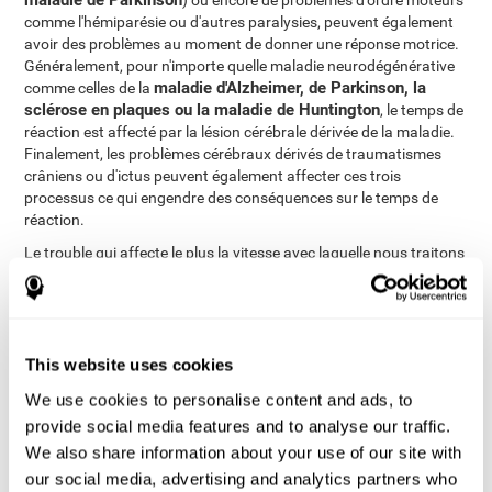
maladie de Parkinson
) ou encore de problèmes d'ordre moteurs
comme l'hémiparésie ou d'autres paralysies, peuvent également
avoir des problèmes au moment de donner une réponse motrice.
Généralement, pour n'importe quelle maladie neurodégénérative
maladie d'Alzheimer, de Parkinson, la
comme celles de la
sclérose en plaques ou la maladie de Huntington
, le temps de
réaction est affecté par la lésion cérébrale dérivée de la maladie.
Finalement, les problèmes cérébraux dérivés de traumatismes
crâniens ou d'ictus peuvent également affecter ces trois
processus ce qui engendre des conséquences sur le temps de
réaction.
Le trouble qui affecte le plus la vitesse avec laquelle nous traitons
lésions axonales diffuses
une information est celui des
.
Généralement, lorsque notre cerveau souffre une confusion (dû à
un coup sur la tête ou pour avoir freiner très fort en voiture, par
exemple), ses connexions peuvent être endommagées. Le
mouvement qui se produit dans le cerveau entraîne la fracture ou
This website uses cookies
le déchirement des axones (partie du neurone qui nous permet de
We use cookies to personalise content and ads, to
communiquer avec les autres neurones, la substance blanche du
provide social media features and to analyse our traffic.
cerveau). Ce dommage au niveau des axones ne se produit pas
dans une zone concrète du cerveau, les axones sont
We also share information about your use of our site with
endommagés au fur et à mesure et par delà engendre un
our social media, advertising and analytics partners who