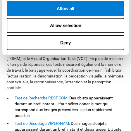
de savoir si un enfant à des problèmes de perception, de
Allow all
traitement ou des problèmes moteurs), dans le domaine de la
santé (pour détecter des problèmes légers chez des patients) ou
dans le domaine professionnel (pour savoir quels employés sont
Allow selection
les mieux préparés pour certaines activités qui impliquent agir
rapidement face à certaines circonstances).
Les tests offerts par CogniFit pour mesurer le temps de réaction
Deny
sont basés sur les tests NEPSY, Variables of Attention (TOVA),
Continuous Performance Test (CPT), Test of Memory Malingering
(TOMM) et le Visual Organisation Task (VOT). En plus de mesurer
le temps de réponses, ces tests mesurent également la mémoire
de travail, le balayage visuel, la coordination oeil-main, l'inhibition,
l'actualisation, la dénomination, la perception visuelle, la mémoire
contextuelle, la reconnaissance, l'attention et la perception
spatiale.
Test de Recherche REST-COM
: Des objets apparaissent
durant un bref instant. Il faut sélectionner le mot qui
correspond aux images présentées, le plus rapidement
possible.
Test de Décodage VIPER-NAM
: Des images d'objets
apparaissent durant un bref instant et disparaissent. Juste