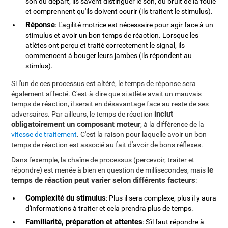
son du départ, ils savent distinguer le son, du bruit de la foule
et comprennent qu'ils doivent courir (ils traitent le stimulus).
Réponse
: L'agilité motrice est nécessaire pour agir face à un
stimulus et avoir un bon temps de réaction. Lorsque les
atlètes ont perçu et traité correctement le signal, ils
commencent à bouger leurs jambes (ils répondent au
stimlus).
Si l'un de ces processus est altéré, le temps de réponse sera
également affecté. C'est-à-dire que si atlète avait un mauvais
temps de réaction, il serait en désavantage face au reste de ses
inclut
adversaires. Par ailleurs, le temps de réaction
obligatoirement un composant moteur
, à la différence de la
vitesse de traitement
. C'est la raison pour laquelle avoir un bon
temps de réaction est associé au fait d'avoir de bons réflexes.
Dans l'exemple, la chaîne de processus (percevoir, traiter et
le
répondre) est menée à bien en question de millisecondes, mais
temps de réaction peut varier selon différents facteurs
:
Complexité du stimulus
: Plus il sera complexe, plus il y aura
d'informations à traiter et cela prendra plus de temps.
Familiarité, préparation et attentes
: S'il faut répondre à