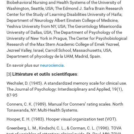
Biobehavioral Nursing and Health Systems of the University of
Washington, Seattle, USA; The Edmond J. Safra Brain Research
Center for the Study of Learning Disabilities University of Haifa;
Department of Neurology Albert Einstein College of Medicine,
Yeshiva University from NY, USA; The Gerontology Misericordia
University of Dallas, USA; The Department of Psychology of the
University of New York in Prague, The Center for Psychobiological
Research of the Max Stern Academic College of Emek Yezreel,
Jezreel Valley, Israel, Carroll School, Massachusetts, USA,
Department of phycology de la UAM, Madrid, Spain.
En savoir plus sur
neurociencia
.
Littérature et outils scientifiques
[3]
:
Wechsler, D. (1945). A standardized memory scale for clinical use.
The Journal of Psychology: Interdisciplinary and Applied, 19(1),
87-95
Conners, C. K. (1989). Manual for Conners’ rating scales. North
Tonawanda, NY: Multi-Health Systems.
Hooper, E. H. (1983). Hooper visual organization test (VOT).
Greenberg, L. M., Kindschi, C. L., & Corman, C. L. (1996). TOVA