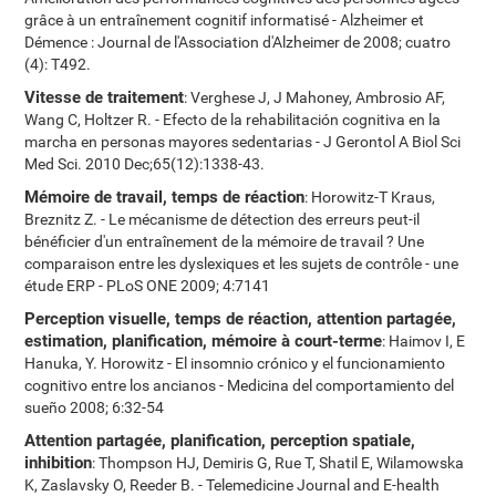
grâce à un entraînement cognitif informatisé - Alzheimer et
Démence : Journal de l'Association d'Alzheimer de 2008; cuatro
(4): T492.
Vitesse de traitement
: Verghese J, J Mahoney, Ambrosio AF,
Wang C, Holtzer R. - Efecto de la rehabilitación cognitiva en la
marcha en personas mayores sedentarias - J Gerontol A Biol Sci
Med Sci. 2010 Dec;65(12):1338-43.
Mémoire de travail, temps de réaction
: Horowitz-T Kraus,
Breznitz Z. - Le mécanisme de détection des erreurs peut-il
bénéficier d'un entraînement de la mémoire de travail ? Une
comparaison entre les dyslexiques et les sujets de contrôle - une
étude ERP - PLoS ONE 2009; 4:7141
Perception visuelle, temps de réaction, attention partagée,
estimation, planification, mémoire à court-terme
: Haimov I, E
Hanuka, Y. Horowitz - El insomnio crónico y el funcionamiento
cognitivo entre los ancianos - Medicina del comportamiento del
sueño 2008; 6:32-54
Attention partagée, planification, perception spatiale,
inhibition
: Thompson HJ, Demiris G, Rue T, Shatil E, Wilamowska
K, Zaslavsky O, Reeder B. - Telemedicine Journal and E-health