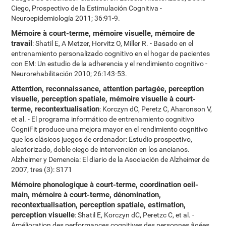
Ciego, Prospectivo de la Estimulación Cognitiva -
Neuroepidemiología 2011; 36:91-9.
Mémoire à court-terme, mémoire visuelle, mémoire de
travail
: Shatil E, A Metzer, Horvitz O, Miller R. - Basado en el
entrenamiento personalizado cognitivo en el hogar de pacientes
con EM: Un estudio de la adherencia y el rendimiento cognitivo -
Neurorehabilitación 2010; 26:143-53.
Attention, reconnaissance, attention partagée, perception
visuelle, perception spatiale, mémoire visuelle à court-
terme, recontextualisation
: Korczyn dC, Peretz C, Aharonson V,
et al. - El programa informático de entrenamiento cognitivo
CogniFit produce una mejora mayor en el rendimiento cognitivo
que los clásicos juegos de ordenador: Estudio prospectivo,
aleatorizado, doble ciego de intervención en los ancianos.
Alzheimer y Demencia: El diario de la Asociación de Alzheimer de
2007, tres (3): S171
Mémoire phonologique à court-terme, coordination oeil-
main, mémoire à court-terme, dénomination,
recontextualisation, perception spatiale, estimation,
perception visuelle
: Shatil E, Korczyn dC, Peretzc C, et al. -
Amélioration des performances cognitives des personnes âgées