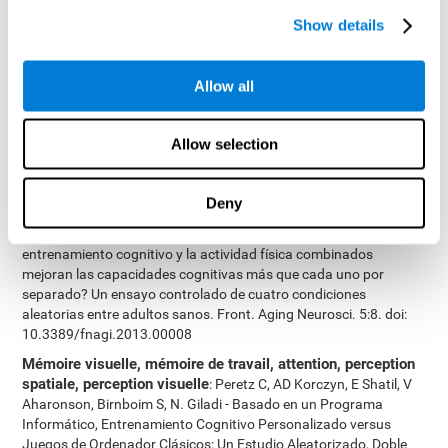
Cimermannova D, Flesher I (2013), Entraînement cognitif
Show details
personnalisé dans les troubles unipolaires et bipolaires : une
étude du fonctionnement cognitif. Frontiers in Human
Neuroscience doi: 10.3389/fnhum.2013.00108.
Allow all
Attention, dénomination, mémoire à court-terme, mémoire
visuelle, mémoire de travail
: Haimov I, Shatil E (2013)
Allow selection
Cognitive Training Improves Sleep Quality and Cognitive Function
among Older Adults with Insomnia. PLoS ONE 8(4): e61390.
doi:10.1371/journal.pone.0061390
Deny
Coordination oeil-main, mémoire visuelle, vitesse de
traitement, balayage visuel, dénomination
: Shatil E (2013). ¿El
entrenamiento cognitivo y la actividad física combinados
mejoran las capacidades cognitivas más que cada uno por
separado? Un ensayo controlado de cuatro condiciones
aleatorias entre adultos sanos. Front. Aging Neurosci. 5:8. doi:
10.3389/fnagi.2013.00008
Mémoire visuelle, mémoire de travail, attention, perception
spatiale, perception visuelle
: Peretz C, AD Korczyn, E Shatil, V
Aharonson, Birnboim S, N. Giladi - Basado en un Programa
Informático, Entrenamiento Cognitivo Personalizado versus
Juegos de Ordenador Clásicos: Un Estudio Aleatorizado, Doble