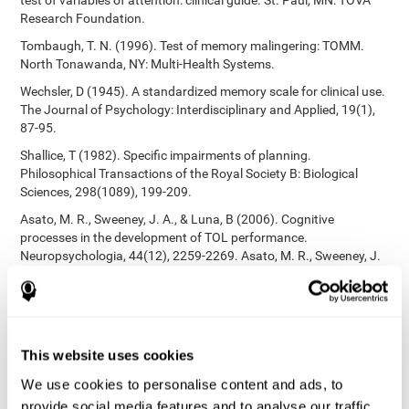
test of variables of attention: clinical guide. St. Paul, MN: TOVA
Research Foundation.
Tombaugh, T. N. (1996). Test of memory malingering: TOMM.
North Tonawanda, NY: Multi-Health Systems.
Wechsler, D (1945). A standardized memory scale for clinical use.
The Journal of Psychology: Interdisciplinary and Applied, 19(1),
87-95.
Shallice, T (1982). Specific impairments of planning.
Philosophical Transactions of the Royal Society B: Biological
Sciences, 298(1089), 199-209.
Asato, M. R., Sweeney, J. A., & Luna, B (2006). Cognitive
processes in the development of TOL performance.
Neuropsychologia, 44(12), 2259-2269. Asato, M. R., Sweeney, J.
A., & Luna, B (2006). Cognitive processes in the development of
TOL performance. Neuropsychologia, 44(12), 2259-2269.
Korkman, M., Kirk, U., & Kemp, S (1998). NEPSY: A developmental
neuropsychological assessment. Psychological Corporation.
This website uses cookies
Korkman, M., Kirk, U., & Kemp, S (1998). Manual for the NEPSY.
San Antonio, TX: Psychological corporation.
We use cookies to personalise content and ads, to
provide social media features and to analyse our traffic.