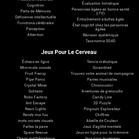
Évaluation holistique
Cognition
Personnes âgées en bonne santé
Perte de Mémoire
(iTV)
Déficience intellectuelle
Entraînement adultes âgés
Functions cérébrales
État cognitif chez les personnes
Perception
âgées
Attention
Révision systémique
Taxonomie SG4D
Jeux Pour Le Cerveau
Échecs en ligne
Tennis mélodique
Mini-mots croisés
Scrambled
Fruit Frenzy
Trouvez votre animal de compagnie
Pipe Panic
Paires musicales
Crystal Miner
Chronocolor
Solitaire
Aventures de grenouille
Robo Factory
Candy Line
Ant Escape
2D Puzzle
Neon Lights
Pingouin Explorateur
Rends moi fou
Chiffres
mots croisés visuels
Abeille de Couleur
Faîtes la paire
Jeux d'agilité mentale
Space Rescue
Jeux en ligne pour la mémoire
Chaos mathématique
Jeux pour le cerveau