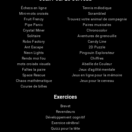
Échecs en ligne
Tennis mélodique
Mini-mots croisés
Scrambled
Fruit Frenzy
Trouvez votre animal de compagnie
Pipe Panic
Paires musicales
Crystal Miner
Chronocolor
Solitaire
Aventures de grenouille
Robo Factory
Candy Line
Ant Escape
2D Puzzle
Neon Lights
Pingouin Explorateur
Rends moi fou
Chiffres
mots croisés visuels
Abeille de Couleur
Faîtes la paire
Jeux d'agilité mentale
Space Rescue
Jeux en ligne pour la mémoire
Chaos mathématique
Jeux pour le cerveau
Course de billes
Exercices
Brevet
Revendeurs
Développement cognitif
Exercice cérébral
Quizz pour la tête