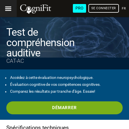
PRO
SE CONNECTER
FRA
Test de
compréhension
auditive
CAT-AC
Accédez à cette évaluation neuropsychologique.
Évaluation cognitive de vos compétences cognitives.
Comparez les résultats par tranche d’âge. Essaie!
DÉMARRER
Spécifications techniques