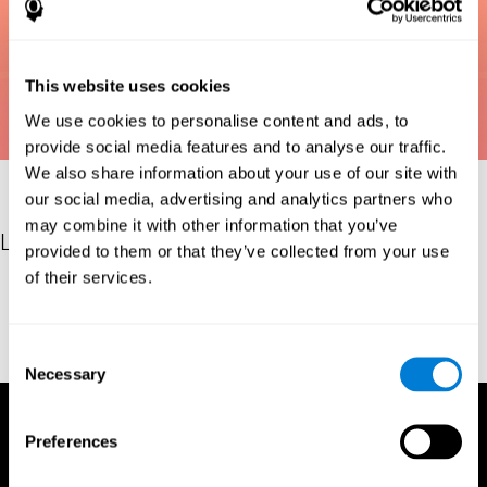
This website uses cookies
We use cookies to personalise content and ads, to
provide social media features and to analyse our traffic.
We also share information about your use of our site with
our social media, advertising and analytics partners who
may combine it with other information that you’ve
Les références
provided to them or that they’ve collected from your use
of their services.
Bastiaanse, Y. R. M., Edwards, S., Maas, E., & Rispens, J. E.
(2003). Assessing comprehension and production of verbs and
sentences: The Verb and Sentence Test (VAST). Aphasiology,
Consent
17(1), 49-73.
Necessary
Selection
Preferences