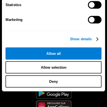
Statistics
Marketing
Show details
Allow all
Allow selection
App CogniFit
Deny