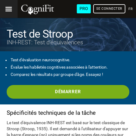
PRO
SE CONNECTER
FRA
Test de Stroop
INH-REST: Test d'équivalences
Test d'évaluation neurocognitive.
Évalue les habiletés cognitives associées à l'attention.
Comparez les résultats par groupe d'âge. Essayez !
DÉMARRER
Spécificités techniques de la tâche
Le test d'équivalence INH-REST est basé sur le test classique de
Stroop (Stroop, 1935). Il est demandé à l'utilisateur d'appuyer sur
la barre d'espace (go) uniquement si les noms des couleurs sur