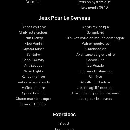
Attention
Révision systémique
Taxonomie SG4D
Jeux Pour Le Cerveau
Échecs en ligne
Tennis mélodique
Mini-mots croisés
Scrambled
Fruit Frenzy
Trouvez votre animal de compagnie
Pipe Panic
Paires musicales
Crystal Miner
Chronocolor
Solitaire
Aventures de grenouille
Robo Factory
Candy Line
Ant Escape
2D Puzzle
Neon Lights
Pingouin Explorateur
Rends moi fou
Chiffres
mots croisés visuels
Abeille de Couleur
Faîtes la paire
Jeux d'agilité mentale
Space Rescue
Jeux en ligne pour la mémoire
Chaos mathématique
Jeux pour le cerveau
Course de billes
Exercices
Brevet
Revendeurs