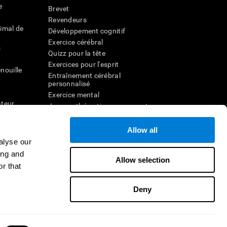
e
Brevet
Revendeurs
imal de
Développement cognitif
Exercice cérébral
s
Quizz pour la tête
Exercices pour l'esprit
nouille
Entraînement cérébral
personnalisé
Exercice mental
ateur
Jeux mathématiques amusants
Compréhension de lecture
ur
Enfants surdoués
Allow all
entale
Batailles cérébrales
alyse our
r la
Test de QI
ing and
Allow selection
r that
veau
Deny
Nous contacter
Aide
Déclaration d'accessibilité