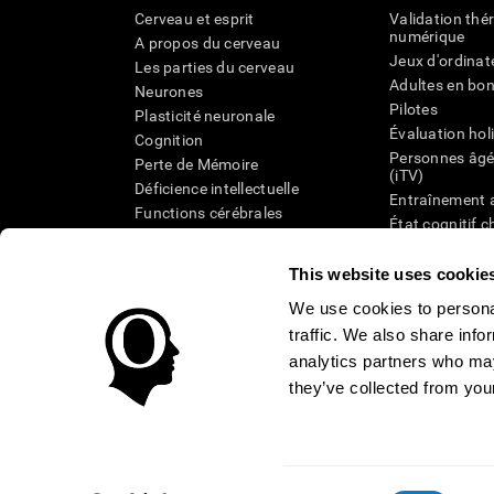
Cerveau et esprit
Validation thé
numérique
A propos du cerveau
Jeux d'ordinat
Les parties du cerveau
Adultes en bo
Neurones
Pilotes
Plasticité neuronale
Évaluation hol
Cognition
Personnes âgé
Perte de Mémoire
(iTV)
Déficience intellectuelle
Entraînement 
Functions cérébrales
État cognitif 
Perception
âgées
Attention
Révision syst
This website uses cookie
Taxonomie SG
We use cookies to personal
traffic. We also share info
analytics partners who may
they’ve collected from your
Conditions d'utilisation
Confidentialité
La Direction de C
Centre de Confiance