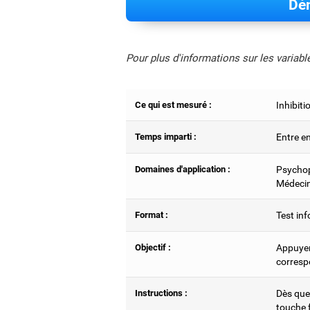
Dém
Pour plus d'informations sur les variab
Ce qui est mesuré :
Inhibit
Temps imparti :
Entre e
Domaines d'application :
Psychop
Médecin
Format :
Test inf
Objectif :
Appuyer 
corresp
Instructions :
Dès que 
touche f