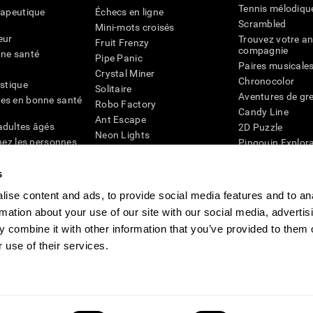
Tennis mélodiqu
rapeutique
Échecs en ligne
Scrambled
Mini-mots croisés
eur
Trouvez votre an
Fruit Frenzy
compagnie
nne santé
Pipe Panic
Paires musicale
Crystal Miner
Chronocolor
istique
Solitaire
Aventures de gre
es en bonne santé
Robo Factory
Candy Line
Ant Escape
adultes âgés
2D Puzzle
Neon Lights
chez les personnes
Pingouin Explor
Rends moi fou
Chiffres
mots croisés visuels
émique
s
Abeille de Coule
Faîtes la paire
4D
Jeux d'agilité m
ise content and ads, to provide social media features and to an
Space Rescue
Jeux en ligne pou
rmation about your use of our site with our social media, advertis
Chaos mathématique
mémoire
Course de billes
 combine it with other information that you’ve provided to them o
Jeux pour le cer
 use of their services.
ogniFit
CogniFit Newsroom
Media Kit
Devenir un affilié
Devenir revendeur