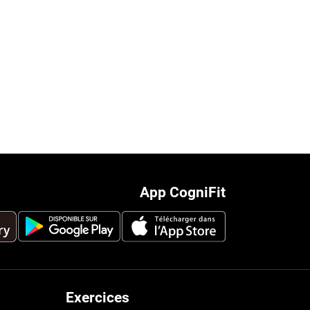
App CogniFit
Exercices