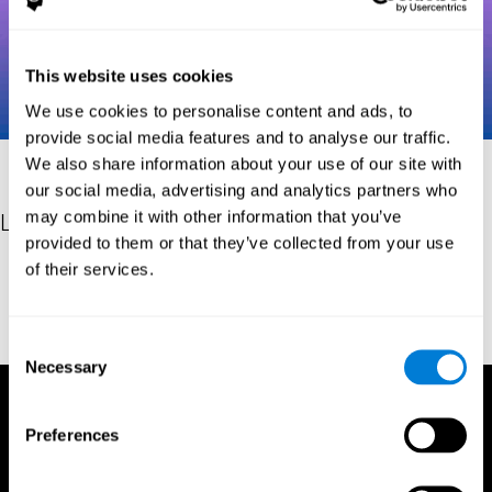
This website uses cookies
We use cookies to personalise content and ads, to
provide social media features and to analyse our traffic.
We also share information about your use of our site with
our social media, advertising and analytics partners who
may combine it with other information that you’ve
Les références
provided to them or that they’ve collected from your use
of their services.
Robertson, I.H., Manly, T., Andrade, J., Baddeley, B.T., Yiend, J.
(1997). 'Oops!': performance correlates of everyday attentional
failures in traumatic brain injured and normal subjects.
Neuropsychologia, 35(6), 747-758.
Consent
Necessary
Selection
Preferences