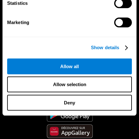
Statistics
Marketing
Show details
Allow all
App CogniFit
Allow selection
Deny