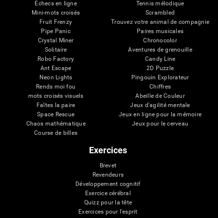
Échecs en ligne
Tennis mélodique
Mini-mots croisés
Scrambled
Fruit Frenzy
Trouvez votre animal de compagnie
Pipe Panic
Paires musicales
Crystal Miner
Chronocolor
Solitaire
Aventures de grenouille
Robo Factory
Candy Line
Ant Escape
2D Puzzle
Neon Lights
Pingouin Explorateur
Rends moi fou
Chiffres
mots croisés visuels
Abeille de Couleur
Faîtes la paire
Jeux d'agilité mentale
Space Rescue
Jeux en ligne pour la mémoire
Chaos mathématique
Jeux pour le cerveau
Course de billes
Exercices
Brevet
Revendeurs
Développement cognitif
Exercice cérébral
Quizz pour la tête
Exercices pour l'esprit