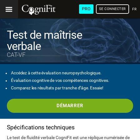
PRO
SE CONNECTER
FRA
Test de maîtrise
verbale
CAT-VF
Accédez à cette évaluation neuropsychologique.
Évaluation cognitive de vos compétences cognitives.
Comparez les résultats par tranche d’âge. Essaie!
DÉMARRER
Spécifications techniques
Le test de fluidité verbale CogniFit est une réplique numérisée de