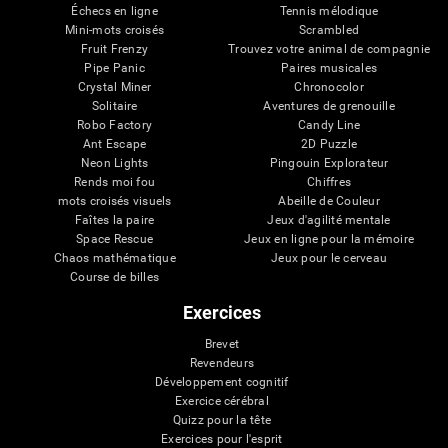
Échecs en ligne
Tennis mélodique
Mini-mots croisés
Scrambled
Fruit Frenzy
Trouvez votre animal de compagnie
Pipe Panic
Paires musicales
Crystal Miner
Chronocolor
Solitaire
Aventures de grenouille
Robo Factory
Candy Line
Ant Escape
2D Puzzle
Neon Lights
Pingouin Explorateur
Rends moi fou
Chiffres
mots croisés visuels
Abeille de Couleur
Faîtes la paire
Jeux d'agilité mentale
Space Rescue
Jeux en ligne pour la mémoire
Chaos mathématique
Jeux pour le cerveau
Course de billes
Exercices
Brevet
Revendeurs
Développement cognitif
Exercice cérébral
Quizz pour la tête
Exercices pour l'esprit