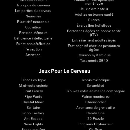
numérique
A propos du cerveau
Jeux d'ordinateur
Les parties du cerveau
Adultes en bonne santé
Neurones
Pilotes
Plasticité neuronale
Évaluation holistique
Cognition
Personnes âgées en bonne santé
Perte de Mémoire
(iTV)
Déficience intellectuelle
Entraînement adultes âgés
Functions cérébrales
État cognitif chez les personnes
Perception
âgées
Attention
Révision systémique
Taxonomie SG4D
Jeux Pour Le Cerveau
Échecs en ligne
Tennis mélodique
Mini-mots croisés
Scrambled
Fruit Frenzy
Trouvez votre animal de compagnie
Pipe Panic
Paires musicales
Crystal Miner
Chronocolor
Solitaire
Aventures de grenouille
Robo Factory
Candy Line
Ant Escape
2D Puzzle
Neon Lights
Pingouin Explorateur
Rends moi fou
Chiffres