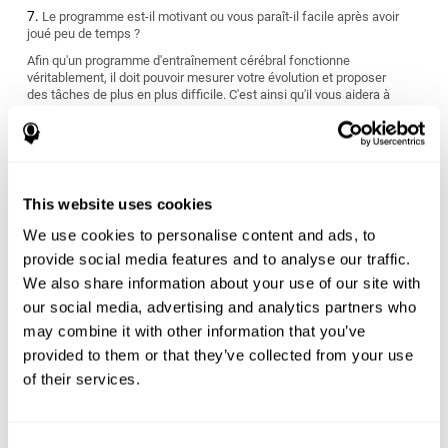
Le programme est-il motivant ou vous paraît-il facile après avoir
joué peu de temps ?
Afin qu'un programme d'entraînement cérébral fonctionne
véritablement, il doit pouvoir mesurer votre évolution et proposer
des tâches de plus en plus difficile. C'est ainsi qu'il vous aidera à
vous améliorer.
S'adapte-t-il à vos objectifs personnels ?
Nous avons tous des objectifs différents quant à l'atteinte et
l'amélioration de notre santé cérébrale. Cherchez un programme
This website uses cookies
de stimulation cognitive qui puisse mesurer vos capacités
cognitives et vous offrir un entraînement personnalisé adapté à
We use cookies to personalise content and ads, to
vos caractéristiques et nécessités personnelles.
provide social media features and to analyse our traffic.
Le programme convient-il à votre style de vie ?
We also share information about your use of our site with
our social media, advertising and analytics partners who
Certains programmes d'entraînement cérébral ont des résultats à
may combine it with other information that you’ve
court terme qui sont difficiles à maintenir dans le temps et
peuvent être finalement n'être que peu utiles. Vous devez choisir
provided to them or that they’ve collected from your use
un programme qui vous évalue dès le début et qui s'ajuste aux
of their services.
nécessités d'apprentissage individuelles de chaque personne.
Êtes-vous prêt pour commencer ou rien que le fait de penser à
commencer l'entraînement vous stresse-t-il ?